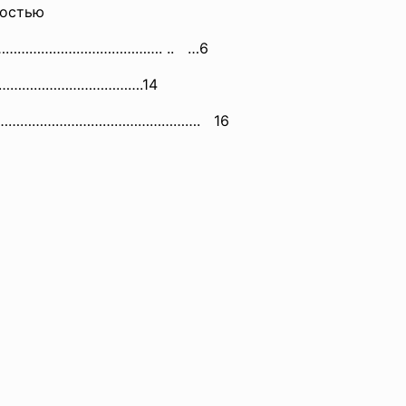
ностью
…………………………………………. .. …6
………………
………………….14
уры……………………………………………….
16