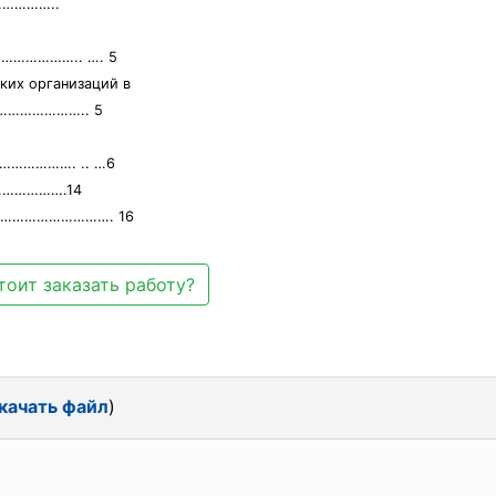
…………..
……………….. …. 5
ких организаций в
………………….. 5
………………. .. …6
…………….14
……………………………. 16
тоит заказать работу?
качать файл
)