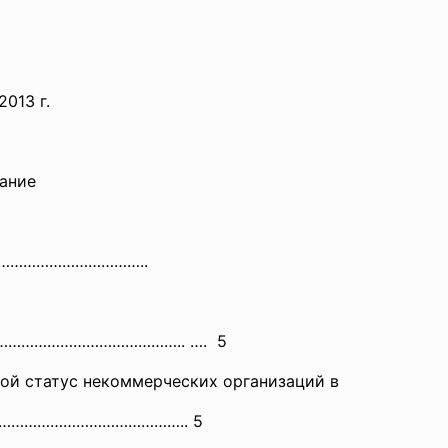
3 г.
ие
……………
………………..
…………………………………….. …. 5
овой статус некоммерческих организаций в
……
………………………………….. 5