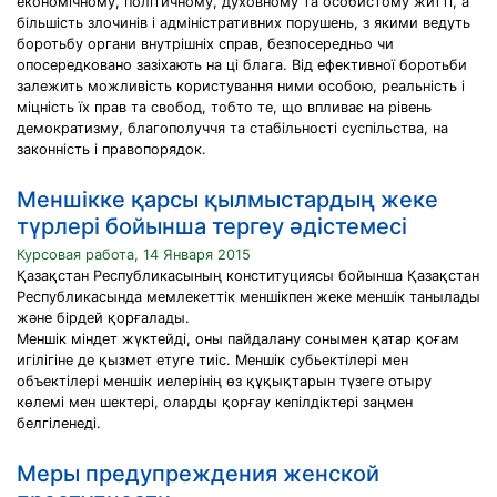
економічному, політичному, духовному та особистому житті, а
більшість злочинів і адміністративних порушень, з якими ведуть
боротьбу органи внутрішніх справ, безпосередньо чи
опосередковано зазіхають на ці блага. Від ефективної боротьби
залежить можливість користування ними особою, реальність і
міцність їх прав та свобод, тобто те, що впливає на рівень
демократизму, благополуччя та стабільності суспільства, на
законність і правопорядок.
Меншікке қарсы қылмыстардың жеке
түрлері бойынша тергеу әдістемесі
Курсовая работа, 14 Января 2015
Қазақстан Республикасының конституциясы бойынша Қазақстан
Республикасында мемлекеттік меншікпен жеке меншік танылады
және бірдей қорғалады.
Меншік міндет жүктейді, оны пайдалану сонымен қатар қоғам
игілігіне де қызмет етуге тиіс. Меншік субьектілері мен
объектілері меншік иелерінің өз құқықтарын түзеге отыру
көлемі мен шектері, оларды қорғау кепілдіктері заңмен
белгіленеді.
Меры предупреждения женской