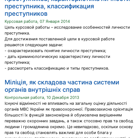
преступника, классификация
преступников
Курсовая работа, 07 Января 2014
Цель курсовой работы – исследование особенностей личности
преступника.
Для достижения поставленной цели в курсовой работе
решаются следующие задачи:
- охарактеризовать понятие личности преступника;
- дать криминологическую характеристику личности
преступника;
- рассмотреть классификацию и типы преступников.
Міліція, як складова частина системи
органів внутрішніх справ
Контрольная работа, 10 Декабря 2013
Існуючі відмінності не впливають на загальну оцінку діяльності
органів МВС України як правоохоронної. Правозахисна орієнтація
більшості їх функцій закономірна й обумовлена вирішенням
переважно охоронних завдань, а також стосовно прав та свобод
людини і громадянина окремо. Це невипадково, оскільки основу
прав та свобод становлять важливі для особи блага у