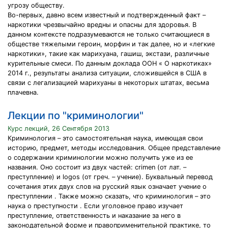
угрозу обществу.
Во-первых, давно всем известный и подтвержденный факт –
наркотики чрезвычайно вредны и опасны для здоровья. В
данном контексте подразумеваются не только считающиеся в
обществе тяжелыми героин, морфин и так далее, но и «легкие
наркотики», такие как марихуана, гашиш, экстази, различные
курительные смеси. По данным доклада ООН « О наркотиках»
2014 г., результаты анализа ситуации, сложившейся в США в
связи с легализацией марихуаны в некоторых штатах, весьма
плачевна.
Лекции по "криминологии"
Курс лекций, 26 Сентября 2013
Криминология – это самостоятельная наука, имеющая свои
историю, предмет, методы исследования. Общее представление
о содержании криминологии можно получить уже из ее
названия. Оно состоит из двух частей: crimen (от лат. –
преступление) и logos (от греч. – учение). Буквальный перевод
сочетания этих двух слов на русский язык означает учение о
преступлении . Также можно сказать, что криминология – это
наука о преступности . Если уголовное право изучает
преступление, ответственность и наказание за него в
законодательной форме и правоприменительной практике, то