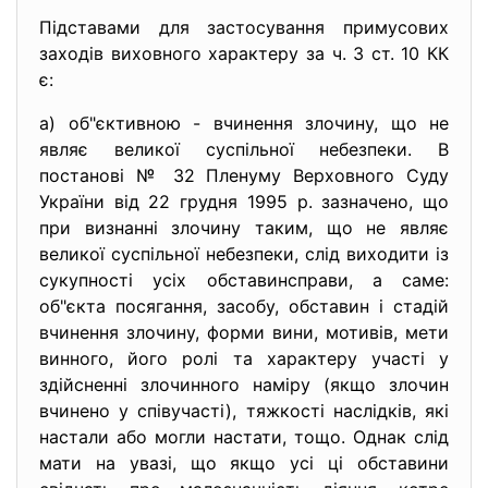
Підставами для застосування примусових
заходів виховного характеру за ч. 3 ст. 10 КК
є:
а) об"єктивною - вчинення злочину, що не
являє великої суспільної небезпеки. В
постанові № 32 Пленуму Верховного Суду
України від 22 грудня 1995 р. зазначено, що
при визнанні злочину таким, що не являє
великої суспільної небезпеки, слід виходити із
сукупності усіх обставинсправи, а саме:
об"єкта посягання, засобу, обставин і стадій
вчинення злочину, форми вини, мотивів, мети
винного, його ролі та характеру участі у
здійсненні злочинного наміру (якщо злочин
вчинено у співучасті), тяжкості наслідків, які
настали або могли настати, тощо. Однак слід
мати на увазі, що якщо усі ці обставини