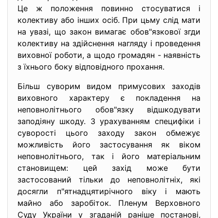
Це ж положення повинно стосуватися і
колективу або інших осіб. При цьму слід мати
на увазі, що закон вимагає обов"язкової згди
колективу на здійснення нагляду і проведення
виховної роботи, а щодо громадян - наявність
з їхнього боку відповідного прохання.
Більш суворим видом примусових заходів
виховного характеру є покладення на
неповнолітнього обов"язку відшкодувати
заподіяну шкоду. З урахуванням специфіки і
суворості цього заходу закон обмежує
можливість його застосування як віком
неповнолітнього, так і його матеріальним
становищем: цей захід може бути
застосований тільки до неповнолітніх, які
досягли п"ятнадцятирічного віку і мають
майно або заробіток. Пленум Верховного
Суду України у згаданій раніше постанові,