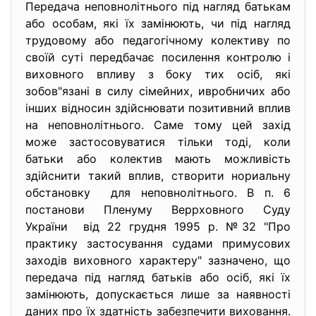
Передача неповнолітнього під нагляд батькам
або особам, які їх замінюють, чи під нагляд
трудовому або педагогічному колективу по
своїй суті передбачає посилення контролю і
виховного впливу з боку тих осіб, які
зобов"язані в силу сімейних, ивробничих або
інших відносин здійснювати позитивний вплив
на неповнолітнього. Саме тому цей захід
може застосовуватися тільки тоді, коли
батьки або колектив мають можливість
здійснити такий вплив, створити нориальну
обстановку для неповнолітнього. В п. 6
постанови Пленуму Веррховного Суду
України від 22 грудня 1995 р. №32 "Про
практику застосування судами примусових
заходів виховного характеру" зазначено, що
передача під нагляд батьків або осіб, які їх
замінюють, допускається лише за наявності
даних про їх здатність забезпечити виховання.