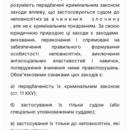
розуміють передбачені кримінальним законом
заходи впливу, що застосовуються судом до
неповнолітніх за в ч и н е нн я з л о ч и н у
, але не є кримінальним покаранням. За своєю
юридичною природою ці заходи є заходами
виховання, переконання і спрямовані на
забезпечення правильного формування
особистості неповнолітніх, виключення
антисоціальних властивостей і навичок,
попердження вчинення ними правопорушень.
Обов"язковими ознаками цих заходів є:
а) передбаченість їх кримінальним законом
(ст. 11 ККУ);
б) застосування їх тільки судом (або
спеціально уповноваженим суддею);
в) застосування їх тільки до неповнолітніх, які