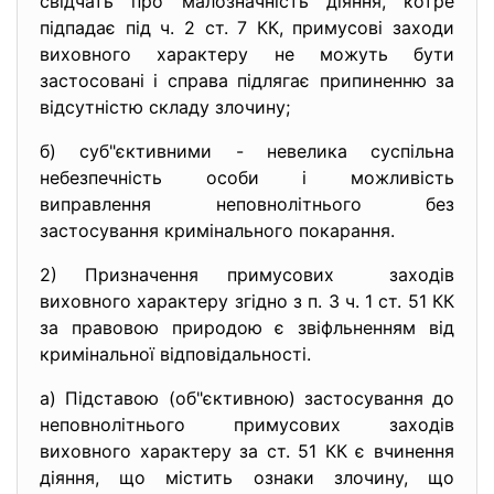
свідчать про малозначність діяння, котре
підпадає під ч. 2 ст. 7 КК, примусові заходи
виховного характеру не можуть бути
застосовані і справа підлягає припиненню за
відсутністю складу злочину;
б) суб"єктивними - невелика суспільна
небезпечність особи і можливість
виправлення неповнолітнього без
застосування кримінального покарання.
2) Призначення примусових заходів
виховного характеру згідно з п. 3 ч. 1 ст. 51 КК
за правовою природою є звіфльненням від
кримінальної відповідальності.
а) Підставою (об"єктивною) застосування до
неповнолітнього примусових заходів
виховного характеру за ст. 51 КК є вчинення
діяння, що містить ознаки злочину, що