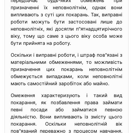
передбачає будь-яких обмежень при
призначенні їх неповнолітнім, однак вони
випливають з суті цих покарань. Так, виправні
роботи можуть бути застосовані лише до
неповнолітніх, які досягли п"ятнадцятирічного
віку, тому що саме з цього віку особа може
бути прийнята на роботу.
Оскільки і виправні роботи, і штраф пов"язані з
матеріальними обмеженнями, то можливість
призначення цих покарань неповнолітнім
обмежується випадками, коли неповнолітні
мають самостійний заробіток або майно.
Омеження характеризують і такий вид
покарання, як позбавлення права займати
певні посади або займатися певною
діяльністю. Вони випливають із змісту цього
покарання. Оскільки неповнолітній вік
пов"язаний переважно з процесом навчання,