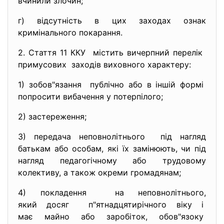
вчинили злочин;
г) відсутність в цих заходах ознак
кримінального покарання.
2. Стаття 11 ККУ містить вичерпний перелік
примусових заходів виховного характеру:
1) зобов"язання публічно або в іншій формі
попросити вибачення у потерпіл
ого;
2) застереження;
3) передача неповнолітнього під нагляд
батькам або особам, які їх замінюють, чи під
нагляд педагогічному або трудовому
колективу, а також окреми громадянам;
4) покладення на неповнолітнього,
який досяг п"ятнадцятирічного віку і
має майно або заробіток, обов"язоку