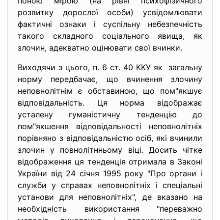
поною мірою (на рівні психофізичного
розвитку дорослої особи) усвідомлювати
фактичні ознаки і суспільну небезпечність
такого складного соціального явища, як
злочин, адекватно оцінювати свої вчинки.
Виходячи з цього, п. 6 ст. 40 ККУ як загальну
норму передбачає, що вчинення злочину
неповнолітнім є обставиною, що пом"якшує
відповідальність. Ця норма відображає
усталену гуманістичну тенденцію до
пом"якшення відповідальності неповнолітніх
порівняно з відповідальністю осіб, які вчинили
злочин у повнолітнньому віці. Досить чітке
відображення ця тенденція отримала в Законі
України від 24 січня 1995 року "Про органи і
служби у справах неповнолітніх і спеціальні
установи для неповнолітніх", де вказано на
необхідність використання "переважно