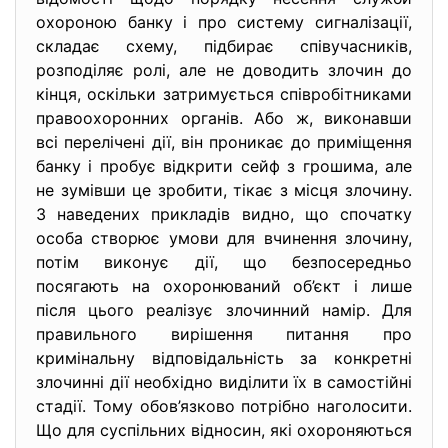
охороною банку і про систему сигналізації,
складає схему, підбирає співучасників,
розподіляє ролі, але не доводить злочин до
кінця, оскільки затримується співробітниками
правоохоронних органів. Або ж, виконавши
всі перелічені дії, він проникає до приміщення
банку і пробує відкрити сейф з грошима, але
не зумівши це зробити, тікає з місця злочину.
З наведених прикладів видно, що спочатку
особа створює умови для вчинення злочину,
потім виконує дії, що безпосередньо
посягають на охоронюваний об’єкт і лише
після цього реалізує злочинний намір. Для
правильного вирішення питання про
кримінальну відповідальність за конкретні
злочинні дії необхідно виділити їх в самостійні
стадії. Тому обов’язково потрібно наголосити.
Що для суспільних відносин, які охороняються