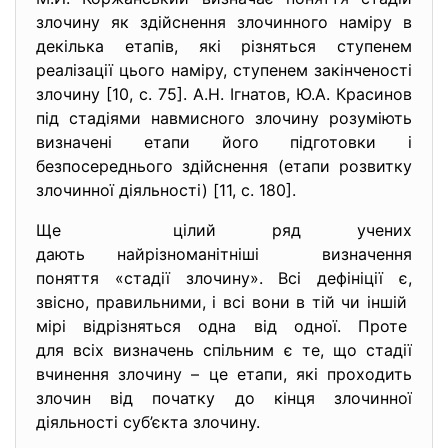
злочину як здійснення злочинного наміру в
декілька етапів, які різняться ступенем
реалізації цього наміру, ступенем закінченості
злочину [10, с. 75]. А.Н. Ігнатов, Ю.А. Красинов
під стадіями навмисного злочину розуміють
визначені етапи його підготовки і
безпосереднього здійснення (етапи розвитку
злочинної діяльності) [11, с. 180].
Ще цілий ряд учених
дають найрізноманітніші визначення
поняття «стадії злочину». Всі дефініції є,
звісно, правильними, і всі вони в тій чи іншій
мірі відрізняться одна від одної. Проте
для всіх визначень спільним є те, що стадії
вчинення злочину – це етапи, які проходить
злочин від початку до кінця злочинної
діяльності суб’єкта злочину.