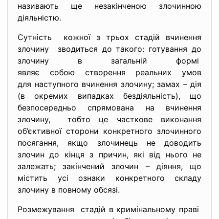
називають ще незакінченою злочинною
діяльністю.
Сутність кожної з трьох стадій вчинення
злочину зводиться до такого: готування до
злочину в загальній формі
являє собою створення реальних умов
для наступного вчинення злочину; замах – дія
(в окремих випадках бездіяльність), що
безпосередньо спрямована на вчинення
злочину, тобто це часткове виконання
об’єктивної сторони конкретного злочинного
посягання, якщо злочинець не доводить
злочин до кінця з причин, які від нього не
залежать; закінчений злочин – діяння, що
містить усі ознаки конкретного складу
злочину в повному обсязі.
Розмежування стадій в кримінальному праві