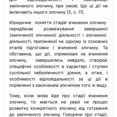
закінченого злочину, при умові. Що ці дії не
включають іншого злочину [5, с. 11].
Юридичне поняття стадій вчинення злочину
передбачає розмежування завершеної
(закінченої) злочинної діяльності і злочинної
діяльності, припиненої на одному із основних
етапів підготовки і вчинення злочину. Та
обставина, що дії, спрямовані на вчинення
злочину, завершились невдало, створює
специфічні особливості в характері і ступені
суспільної небезпечності діяння, а отже, і
особливості відповідальності за ці дії в
порівнянні з закінченим злочином того ж виду.
Тому, коли мова йде про стадії вчинення
злочину, то мається на увазі не процес
розвитку конкретного злочину, від готування
до закінченого злочину. Говорячи про стадії,