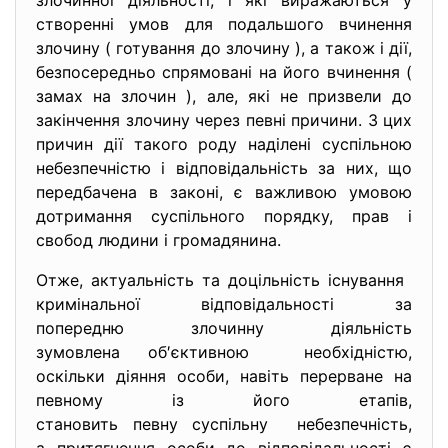
злочинної діяльності, і які виражаються у
створенні умов для подальшого вчинення
злочину ( готування до злочину ), а також і дії,
безпосередньо спрямовані на його вчинення (
замах на злочин ), але, які не призвели до
закінчення злочину через певні причини. З цих
причин дії такого роду наділені суспільною
небезпечністю і відповідальність за них, що
передбачена в законі, є важливою умовою
дотримання суспільного порядку, прав і
свобод людини і громадянина.
Отже, актуальність та доцільність існування
кримінальної відповідальності за
попередню злочинну діяльність
зумовлена об′єктивною необхідністю,
оскільки діяння особи, навіть перерване на
певному із його етапів,
становить певну суспільну небезпечність,