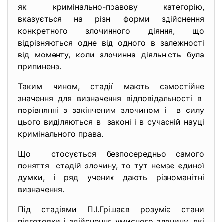
як кримінально-правову категорію,
вказується на різні форми здійснення
конкретного злочинного діяння, що
відрізняються одне від одного в залежності
від моменту, коли злочинна діяльність була
припинена.
Таким чином, стадії мають самостійне
значення для визначення відповідальності в
порівнянні з закінченим злочином і в силу
цього виділяються в законі і в сучасній науці
кримінального права.
Що стосується безпосередньо самого
поняття стадій злочину, то тут немає єдиної
думки, і ряд учених дають різноманітні
визначення.
Під стадіями П.І.Грішаєв розуміє стани
підготовки і здійснення умисного злочину, які