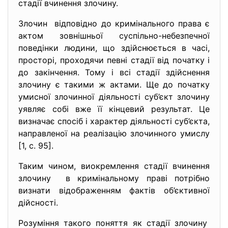
стадії вчинення злочину.
Злочин відповідно до кримінального права є
актом зовнішньої суспільно-небезпечної
поведінки людини, що здійснюється в часі,
просторі, проходячи певні стадії від початку і
до закінчення. Тому і всі стадії здійснення
злочину є такими ж актами. Ще до початку
умисної злочинної діяльності суб’єкт злочину
уявляє собі вже її кінцевий результат. Це
визначає спосіб і характер діяльності суб’єкта,
направленої на реалізацію злочинного умислу
[1, с. 95].
Таким чином, виокремлення стадії вчинення
злочину в кримінальному праві потрібно
визнати відображенням фактів об’єктивної
дійсності.
Розуміння такого поняття як стадії злочину