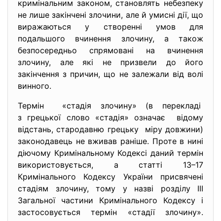
кримінальним законом, становлять небезпеку
не лише закінчені злочини, але й умисні дії, що
виражаються у створенні умов для
подальшого вчинення злочину, а також
безпосередньо спрямовані на вчинення
злочину, але які не призвели до його
закінчення з причин, що не залежали від волі
винного.
Термін «стадія злочину» (в перекладі
з грецької слово «стадія» означає відому
відстань, стародавню грецьку міру довжини)
законодавець не вживав раніше. Проте в нині
діючому Кримінальному Кодексі даний термін
використовується, а статті 13–17
Кримінального Кодексу України присвячені
стадіям злочину, тому у назві розділу ІІІ
Загальної частини Кримінального Кодексу і
застосовується термін «стадії злочину».