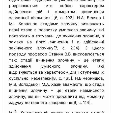
розрізняються між собою характером
здійснених дій і моментом припинення
злочинної діяльності [6, с. 193]. Н.А. Беляєв і
М.І. Ковальов стадіями злочину визначають
певні етапи в розвитку умисного злочину, які
полягають в готуванні до вчинення злочину, в
замаху на його вчинення і в здійсненні
закінченого злочину[7, с. 234]. З цього
приводу професор Станин В.В. висловлюється
так: стадії вчинення злочину – це етапи
здійснення умисного злочину, які
відрізняються за характером дій і ступенем їх
суспільної небезпеки[8, с. 165]. Н.В.Чернишов,
М.В. Володько і М.А. Хазін вважають, що стадії
вчинення злочину – це етапи навмисного
злочину, які він може проходити від моменту
задуму до повного завершення[9, с. 114].
М.Й. Коржанський визначає поняття стадій