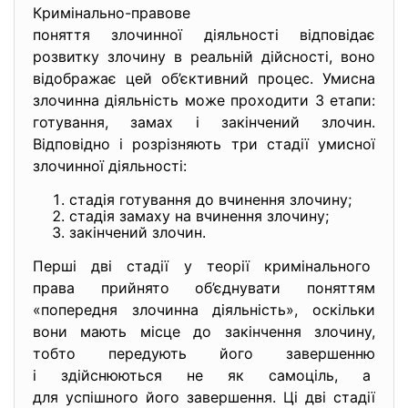
Кримінально-правове
поняття злочинної діяльності відповідає
розвитку злочину в реальній дійсності, воно
відображає цей об’єктивний процес. Умисна
злочинна діяльність може проходити 3 етапи:
готування, замах і закінчений злочин.
Відповідно і розрізняють три стадії умисної
злочинної діяльності:
стадія готування до вчинення злочину;
стадія замаху на вчинення злочину;
закінчений злочин.
Перші дві стадії у теорії кримінального
права прийнято об’єднувати поняттям
«попередня злочинна діяльність», оскільки
вони мають місце до закінчення злочину,
тобто передують його завершенню
і здійснюються не як самоціль, а
для успішного його завершення. Ці дві стадії