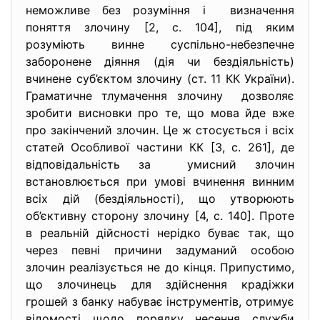
неможливе без розуміння і визначення
поняття злочину [2, с. 104], під яким
розуміють винне суспільно-небезпечне
заборонене діяння (дія чи бездіяльність)
вчинене суб’єктом злочину (ст. 11 КК України).
Граматичне тлумачення злочину дозволяє
зробити висновки про те, що мова йде вже
про закінчений злочин. Це ж стосується і всіх
статей Особливої частини КК [3, с. 261], де
відповідальність за умисний злочин
встановлюється при умові вчинення винним
всіх дій (бездіяльності), що утворюють
об’єктивну сторону злочину [4, с. 140]. Проте
в реальній дійсності нерідко буває так, що
через певні причини задуманий особою
злочин реалізується не до кінця. Припустимо,
що злочинець для здійснення крадіжки
грошей з банку набуває інструментів, отримує
відомості щодо порядку несення служби