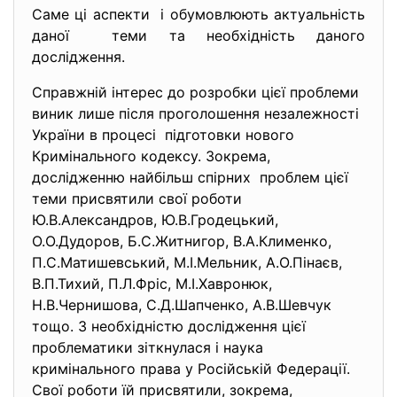
Саме ці аспекти і обумовлюють актуальність
даної теми та необхідність даного
дослідження.
Справжній інтерес до розробки цієї проблеми
виник лише після проголошення незалежності
України в процесі підготовки нового
Кримінального кодексу. Зокрема,
дослідженню найбільш спірних проблем цієї
теми присвятили свої роботи
Ю.В.Александров, Ю.В.Гродецький,
О.О.Дудоров, Б.С.Житнигор, В.А.Клименко,
П.С.Матишевський, М.І.Мельник, А.О.Пінаєв,
В.П.Тихий, П.Л.Фріс, М.І.Хавронюк,
Н.В.Чернишова, С.Д.Шапченко, А.В.Шевчук
тощо. З необхідністю дослідження цієї
проблематики зіткнулася і наука
кримінального права у Російській Федерації.
Свої роботи їй присвятили, зокрема,