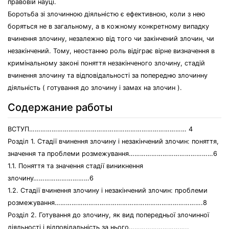
правовій науці.
Боротьба зі злочинною діяльністю є ефективною, коли з нею
боряться не в загальному, а в кожному конкретному випадку
вчинення злочину, незалежно від того чи закінчений злочин, чи
незакінчений. Тому, неостанню роль відіграє вірне визначення в
кримінальному законі поняття незакінченого злочину, стадій
вчинення злочину та відповідальності за попередню злочинну
діяльність ( готування до злочину і замах на злочин ).
Содержание работы
ВСТУП………………………………………………………………………… 4
Розділ 1. Стадії вчинення злочину і незакінчений злочин: поняття,
значення та проблеми розмежування………………………………………6
1.1. Поняття та значення стадії виникнення
злочину…………………………6
1.2. Стадії вчинення злочину і незакінчений злочин: проблеми
розмежування…………………………………………………………………….8
Розділ 2. Готування до злочину, як вид попередньої злочинної
діяльності і відповідальність за нього…………………………..