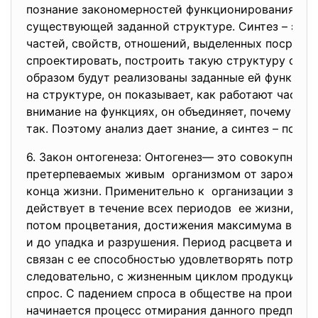
познание закономерностей функционирования из
существующей заданной структуре. Синтез – это 
частей, свойств, отношений, выделенных посредст
спроектировать, построить такую структуру сис
образом будут реализованы заданные ей функции.
на структуре, он показывает, как работают части 
внимание на функциях, он объединяет, почему эти
так. Поэтому анализ дает знание, а синтез – поним
6. Закон онтогенеза: Онтогенез— это совокупност
претерпеваемых живым организмом от зарожден
конца жизни. Применительно к организации зако
действует в течение всех
периодов ее жизни, начи
потом процветания, достижения максимума возмо
и до упадка и разрушения. Период расцвета и пр
связан с ее способностью удовлетворять потребно
следовательно, с жизненным циклом продукции и 
спрос. С падением спроса в обществе на произво
начинается процесс отмирания данного предприят