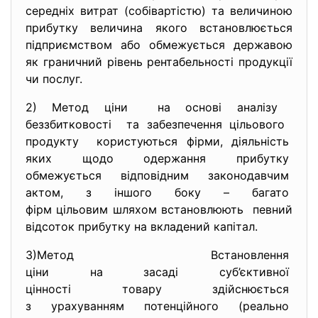
середніх витрат (собівартістю) та величиною
прибутку величина якого встановлюється
підприємством або обмежується державою
як граничний рівень рентабельності продукції
чи послуг.
2) Метод ціни на основі аналізу
беззбитковості та забезпечення цільового
продукту користуються фірми,
діяльність
яких щодо одержання прибутку
обмежується відповідним
законодавчим
актом, з іншого боку – багато
фірм цільовим шляхом
встановлюють певний
відсоток прибутку на вкладений капітал.
3)Метод Встановлення
ціни на засаді суб’єктивної
цінності товару здійснюється
з урахуванням потенційного (реально