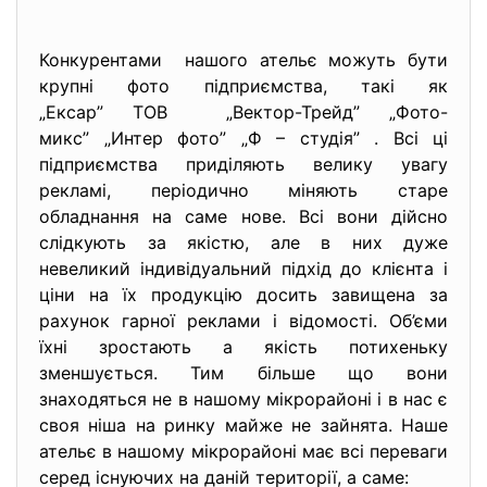
Конкурентами нашого ательє можуть бути
крупні фото підприємства, такі як
„Ексар” ТОВ „Вектор-Трейд” „Фото-
микс” „Интер фото” „Ф – студія” . Всі ці
підприємства приділяють велику увагу
рекламі, періодично міняють старе
обладнання на саме нове. Всі вони дійсно
слідкують за якістю, але в них дуже
невеликий індивідуальний підхід до клієнта і
ціни на їх продукцію досить завищена за
рахунок гарної реклами і відомості. Об’єми
їхні зростають а якість потихеньку
зменшується. Тим більше що вони
знаходяться не в нашому мікрорайоні і в нас є
своя ніша на ринку майже не зайнята. Наше
ательє в нашому мікрорайоні має всі переваги
серед існуючих на даній території, а саме: