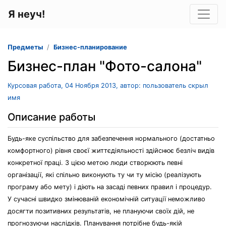
Я неуч!
Предметы
Бизнес-планирование
Бизнес-план "Фото-салона"
Курсовая работа, 04 Ноября 2013, автор: пользователь скрыл
имя
Описание работы
Будь-яке суспільство для забезпечення нормального (достатньо
комфортного) рівня своєї життєдіяльності здійснює безліч видів
конкретної праці. З цією метою люди створюють певні
організації, які спільно виконують ту чи ту місію (реалізують
програму або мету) і діють на засаді певних правил і процедур.
У сучасні швидко змінюваній економічній ситуації неможливо
досягти позитивних результатів, не плануючи своїх дій, не
прогнозуючи наслідків. Планування потрібне будь-якій