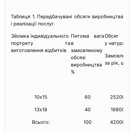
Таблиця 1. Передбачувані обсяги виробництва
і реалізації послуг.
Зйомка індивідуального
Питома вага
Обсяг реа
портрету та
в
у натуральн
виготовлення відбитків
замовленому
Замовлень
В
обсязі
за рік, шт.
з
виробництва
%
10х15
60
25200
13х18
40
16800
Всього:
100
42000