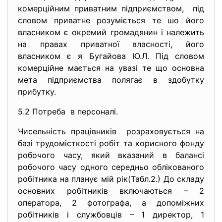
комерційним приватним підприємством, під
словом приватне розуміється те шо його
власником є окремий громадянин і належить
на правах приватної власності, його
власником є я Бугайова Ю.Л. Під словом
комерційне мається на увазі те що основна
мета підприємства полягає в здобутку
прибутку.
5.2 Потреба в персоналі.
Чисельність працівників розраховується на
базі трудомісткості робіт та корисного фонду
робочого часу, який вказаний в балансі
робочого часу одного середньо облікованого
робітника на планує мій рік(Табл.2.) До складу
основних робітників включаються – 2
оператора, 2 фотографа, а допоміжних
робітників і службовців – 1 директор, 1