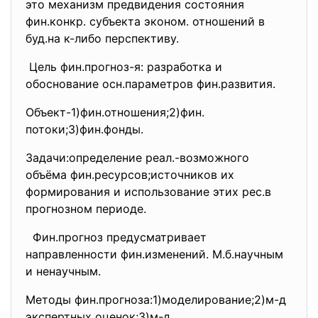
это механизм предвидения состояния
фин.конкр. субъекта эконом. отношений в
буд.на к-либо перспективу.
Цель фин.прогноз-я: разработка и
обоснование осн.параметров фин.развития.
Объект-1)фин.отношения;2)фин.
потоки;3)фин.фонды.
Задачи:определение реал.-возможного
объёма фин.ресурсов;источников их
формирования и использование этих рес.в
прогнозном периоде.
Фин.прогноз предусматривает
направленности фин.изменений. М.б.научным
и ненаучным.
Методы фин.прогноза:1)моделирование;
2)м-д
экспертных оценок;3)м-д