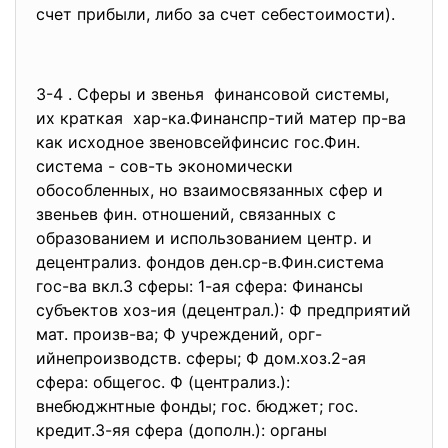
счет прибыли, либо за счет себестоимости).
3-4 . Сферы и звенья финансовой системы,
их краткая хар-ка.Финанспр-тий матер пр-ва
как исходное звеновсейфинсис гос.Фин.
система - сов-ть экономически
обособленных, но взаимосвязанных сфер и
звеньев фин. отношений, связанных с
образованием и использованием центр. и
децентрализ. фондов ден.ср-в.Фин.система
гос-ва вкл.3 сферы: 1-ая сфера: Финансы
субъектов хоз-ия (децентрал.): Ф предприятий
мат. произв-ва; Ф учреждений, орг-
ийнепроизводств. сферы; Ф дом.хоз.2-ая
сфера: общегос. Ф (централиз.):
внебюджнтные фонды; гос. бюджет; гос.
кредит.3-яя сфера (дополн.): органы