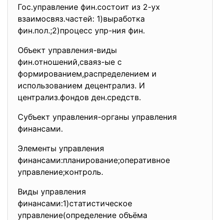
Гос.управление фин.состоит из 2-ух
взаимосвяз.частей: 1)выработка
фин.пол.;2)процесс упр-ния фин.
Объект управления-виды
фин.отношений,сваяз-ые с
формированием,распределением и
использованием децентрализ. И
централиз.фондов ден.средств.
Субъект управления-органы управления
финансами.
Элементы управления
финансами:планирование;
оперативное
управление;контроль.
Виды управления
финансами:1)статистическое
управление(определение объёма