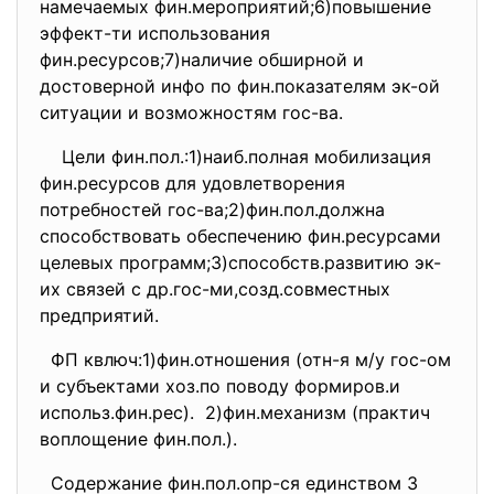
намечаемых фин.мероприятий;6)повышение
эффект-ти использования
фин.ресурсов;7)наличие обширной и
достоверной инфо по фин.показателям эк-ой
ситуации и возможностям гос-ва.
Цели фин.пол.:1)наиб.полная мобилизация
фин.ресурсов для удовлетворения
потребностей гос-ва;2)фин.пол.должна
способствовать обеспечению фин.ресурсами
целевых программ;3)способств.развитию эк-
их связей с др.гос-ми,созд.совместных
предприятий.
ФП квлюч:1)фин.отношения (отн-я м/у гос-ом
и субъектами хоз.по поводу формиров.и
использ.фин.рес). 2)фин.механизм (практич
воплощение фин.пол.).
Содержание фин.пол.опр-ся единством 3