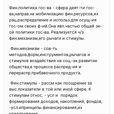
Фин.политика гос-ва - сфера деят-ти гос-
ва,направ.на мобилизацию фин.ресурсов,их
рац.распределение и использ.для осущ-ия
гос-ом своих ф-ий.Она явл.частью общей эк-
ой политики гос-ва. Реализуется ч/з
фин.механизм,его рычаги и стимулы.
Фин.механизм - сов-ть
методов,форм,инструментов,
рычагов и
стимулов воздействия на соц.-эк.развитие
общества,в процессе распред-ия и
перераспр.прибавочного продукта.
Фин.стимулы - рассм как поощрение за
выс.показатели в той или иной сфере. К
стимулам относ. - усл и порядок
формирования доходов, накоплений, фондов;
-усл.ипринципы финансирования,их
кредитование.