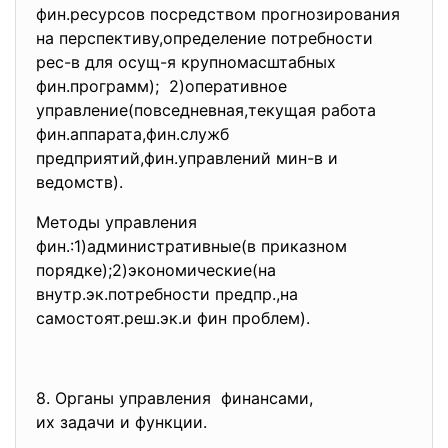
фин.ресурсов посредством прогнозирования
на перспективу,определение потребности
рес-в для осущ-я крупномасштабных
фин.программ); 2)оперативное
управление(повседневная,
текущая работа
фин.аппарата,фин.служб
предприятий,фин.управлений мин-в и
ведомств).
Методы управления
фин.:1)административные(в приказном
порядке);2)экономические(на
внутр.эк.потребности предпр.,на
самостоят.реш.эк.и фин проблем).
8. Органы управления финансами,
их задачи и функции.