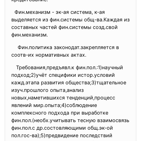
Фин.механизм - эк-ая система, к-ая
выделяется из фин.системы общ-ва.Каждая из
составных частей фин.системы созд.свой
фин.механизм.
Фин.политика законодат.закрепляется в
соотв-их нормативных актах.
Требования,предъявл.к фин.пол.:1)научный
подход;2)учёт специфики истор.условий
кажд.этапа развития общества;3)тщательное
изуч.прошлого опыта,анализ
новых,наметившихся тенденций,процесс
явлений мир.опыта;4)соблюдение
комплексного подхода при выработке
фин.пол.(необх.учитывать тесную взаимосвязь
фин.пол.с др.состовляющими общ.эк-ой
пол.гос-ва);5)предвидение последствий