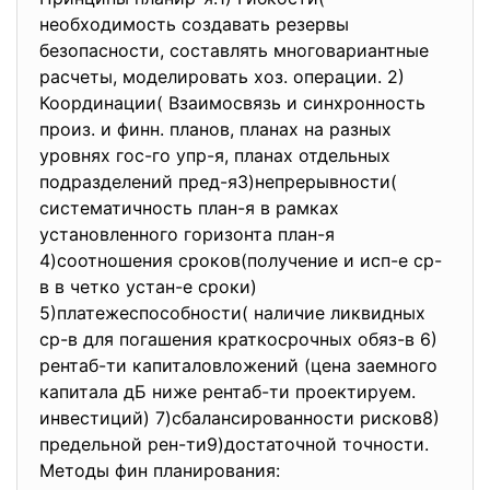
необходимость создавать резервы
безопасности, составлять многовариантные
расчеты, моделировать хоз. операции. 2)
Координации( Взаимосвязь и синхронность
произ. и финн. планов, планах на разных
уровнях гос-го упр-я, планах отдельных
подразделений пред-я3)непрерывности(
систематичность план-я в рамках
установленного горизонта план-я
4)соотношения сроков(получение и исп-е ср-
в в четко устан-е сроки)
5)платежеспособности( наличие ликвидных
ср-в для погашения краткосрочных обяз-в 6)
рентаб-ти капиталовложений (цена заемного
капитала дБ ниже рентаб-ти проектируем.
инвестиций) 7)сбалансированности рисков8)
предельной рен-ти9)достаточной точности.
Методы фин планирования: