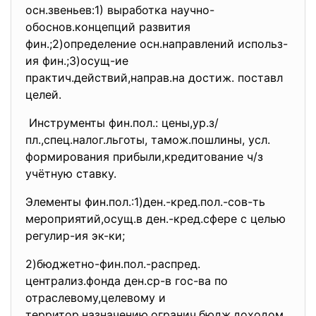
осн.звеньев:1) выработка научно-
обоснов.концепций развития
фин.;2)определение осн.направлений использ-
ия фин.;3)осущ-ие
практич.действий,направ.на достиж. поставл
целей.
Инструменты фин.пол.: цены,ур.з/
пл.,спец.налог.
льготы, тамож.пошлины, усл.
формирования прибыли,кредитование ч/з
учётную ставку.
Элементы фин.пол.:1)ден.-кред.пол.-сов-
ть
мероприятий,осущ.в ден.-кред.сфере с целью
регулир-ия эк-ки;
2)бюджетно-фин.пол.-распред.
централиз.фонда ден.ср-в гос-ва по
отраслевому,целевому и
территор.назначению,огранич.
бюдж.доходом.