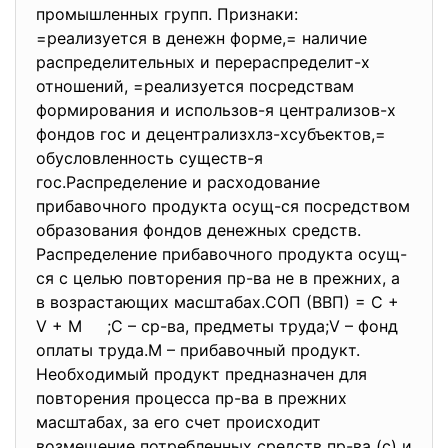
промышленных групп. Признаки:
=реализуется в денежн форме,= наличие
распределительных и перераспределит-х
отношений, =реализуется посредствам
формирования и использов-я централизов-х
фондов гос и децентрализхлз-хсубъектов,=
обусловленность существ-я
гос.Распределение и расходование
прибавочного продукта осущ-ся посредством
образования фондов денежных средств.
Распределение прибавочного продукта осущ-
ся с целью повторения пр-ва не в прежних, а
в возрастающих масштабах.СОП (ВВП) = С +
V + М ;С – ср-ва, предметы труда;V – фонд
оплаты труда.М – прибавочный продукт.
Необходимый продукт предназначен для
повторения процесса пр-ва в прежних
масштабах, за его счет происходит
возмещение потребленных средств пр-ва (с) и