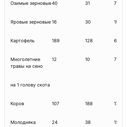
Озимые зерновые
40
31
77,5
Яровые зерновые
16
30
193,7
Картофель
189
128
67,7
Многолетние
12
10
783,3
травы на сено
на 1 голову скота
Коров
107
188
175,7
Молодняка
24
38
158,3