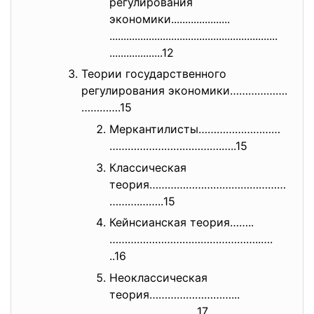
регулирования
экономики.....................
..............................
..............................
...................12
Теории государственного
регулирования экономики……………….
………….15
Меркантилисты………………………
……………………
………….…..15
Классическая
теория………………………………………
……….……..
15
Кейнсианская теория……..
…………………………………………..….
..16
Неоклассическая
теория………………………...
………………….…….
17