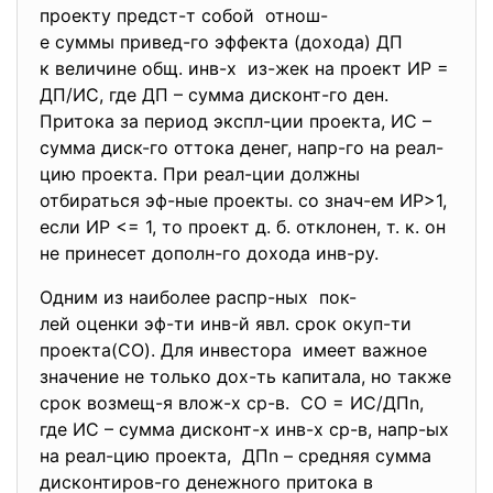
проекту предст-т собой отнош-
е суммы привед-го эффекта (дохода) ДП
к величине общ. инв-х из-жек на проект ИР =
ДП/ИС, где ДП – сумма дисконт-го ден.
Притока за период экспл-ции проекта, ИС –
сумма диск-го оттока денег, напр-го на реал-
цию проекта. При реал-ции должны
отбираться эф-ные проекты. со знач-ем ИР>1,
если ИР <= 1, то проект д. б. отклонен, т. к. он
не принесет дополн-го дохода инв-ру.
Одним из наиболее распр-ных пок-
лей оценки эф-ти инв-й явл. срок окуп-ти
проекта(СО). Для инвестора имеет важное
значение не только дох-ть капитала, но также
срок возмещ-я влож-х ср-в. СО = ИС/ДПn,
где ИС – сумма дисконт-х инв-х ср-в, напр-ых
на реал-цию проекта, ДПn – средняя сумма
дисконтиров-го денежного притока в