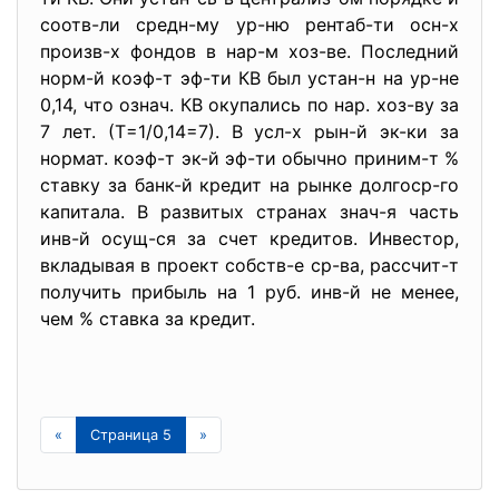
соотв-ли средн-му ур-ню рентаб-ти осн-х
произв-х фондов в нар-м хоз-ве. Последний
норм-й коэф-т эф-ти КВ был устан-н на ур-не
0,14, что означ. КВ окупались по нар. хоз-ву за
7 лет. (Т=1/0,14=7). В усл-х рын-й эк-ки за
нормат. коэф-т эк-й эф-ти обычно приним-т %
ставку за банк-й кредит на рынке долгоср-го
капитала. В развитых странах знач-я часть
инв-й осущ-ся за счет кредитов. Инвестор,
вкладывая в проект собств-е ср-ва, рассчит-т
получить прибыль на 1 руб. инв-й не менее,
чем % ставка за кредит.
«
Страница 5
»