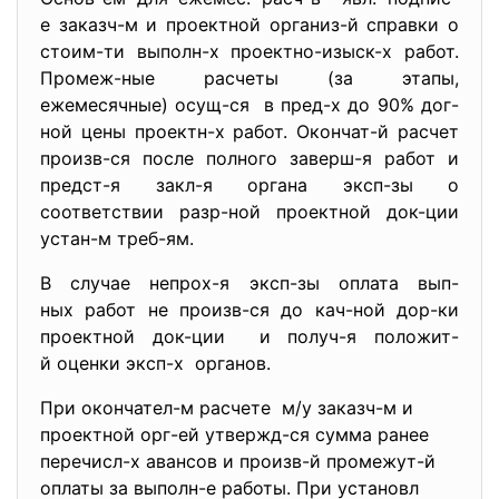
е заказч-м и проектной организ-й справки о
стоим-ти выполн-х проектно-изыск-х работ.
Промеж-ные расчеты (за этапы,
ежемесячные) осущ-ся в пред-х до 90% дог-
ной цены проектн-х работ. Окончат-й расчет
произв-ся после полного заверш-я работ и
предст-я закл-я органа эксп-зы о
соответствии разр-ной проектной док-ции
устан-м треб-ям.
В случае непрох-я эксп-зы оплата вып-
ных работ не произв-ся до кач-ной дор-ки
проектной док-ции и получ-я положит-
й оценки эксп-х органов.
При окончател-м расчете м/у заказч-м и
проектной орг-ей утвержд-ся сумма ранее
перечисл-х авансов и произв-й промежут-й
оплаты за выполн-е работы. При установл