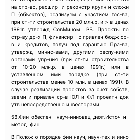
на стр-во, расшир и реконстр крупн и сложн
П (объектов), реализуем с участием гос-ва,
при ст-ти строительства 20 млн.р. и > в ценах
1991г. утвержд СовМином РБ. Проекты по
стр-ву др-х П, финансир с привлеч бюдж ср-
в и кредитов, получ под гарантию Пра-ва,
утвержд минис-вами, другими респу-кими
органами упр-ния (при ст-ти строительства
от 10-20 млн.р. в ценах 1991г.) или в
уставленном ими порядке (при ст-ти
строительства менее 10 млн. в ценах 1991). В
случае реализации проектов за счет собств,
заемн и привлеч ср-в ЮЛ и ФЛ проектн док
утв непосредственно инвесторами.
58.Фин обеспеч науч-инновац деят.Источ и
метод фин.
В Полож о порядке фин науч, науч-тех и инно