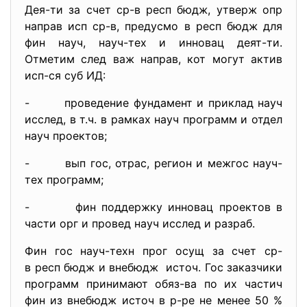
Дея-ти за счет ср-в респ бюдж, утверж опр
направ исп ср-в, предусмо в респ бюдж для
фин науч, науч-тех и инновац деят-ти.
Отметим след важ направ, кот могут актив
исп-ся суб ИД:
- проведение фундамент и приклад науч
исслед, в т.ч. в рамках науч программ и отдел
науч проектов;
- вып гос, отрас, регион и межгос науч-
тех программ;
- фин поддержку инновац проектов в
части орг и провед науч исслед и разраб.
Фин гос науч-техн прог осущ за счет ср-
в респ бюдж и внебюдж источ. Гос заказчики
программ принимают обяз-ва по их частич
фин из внебюдж источ в р-ре не менее 50 %