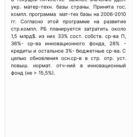
укр. матер-техн. базы страны. Принята гос.
компл. программа мат-тех базы на 2006-2010
гг. Согласно этой программе на развитие
стр.компл. РБ планируется затратить около
1,5 млрд$. из них 33% сост. собств. ср-ва П,
36%- ср-ва инновационного фонда, 28% -
кредиты и остальное 3%- бюджетные ср-ва. С
целью обновления осн.ср-в в стр. отр. уст.
повыш. нормат. отч-ний в инновационный
фонд (не > 15,5%).