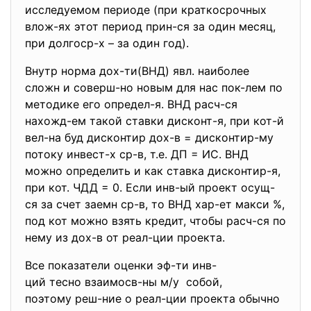
исследуемом периоде (при краткосрочных
влож-ях этот период прин-ся за один месяц,
при долгоср-х – за один год).
Внутр норма дох-ти(ВНД) явл. наиболее
сложн и соверш-но новым для нас пок-лем по
методике его определ-я. ВНД расч-ся
нахожд-ем такой ставки дисконт-я, при кот-й
вел-на буд дисконтир дох-в = дисконтир-му
потоку инвест-х ср-в, т.е. ДП = ИС. ВНД
можно определить и как ставка дисконтир-я,
при кот. ЧДД = 0. Если инв-ый проект осущ-
ся за счет заемн ср-в, то ВНД хар-ет макси %,
под кот можно взять кредит, чтобы расч-ся по
нему из дох-в от реал-ции проекта.
Все показатели оценки эф-ти инв-
ций тесно взаимосв-ны м/у собой,
поэтому реш-ние о реал-ции проекта обычно