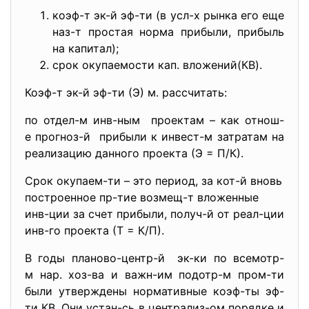
коэф-т эк-й эф-ти (в усл-х рынка его еще
наз-т простая норма прибыли, прибыль
на капитал);
срок окупаемости кап. вложений(КВ).
Коэф-т эк-й эф-ти (Э) м. рассчитать:
по отдел-м инв-ным проектам – как отнош-
е прогноз-й прибыли к инвест-м затратам на
реализацию данного проекта (Э = П/К).
Срок окупаем-ти – это период, за кот-й вновь
построенное пр-тие возмещ-т вложенные
инв-ции за счет прибыли, получ-й от реал-ции
инв-го проекта (Т = К/П).
В годы планово-центр-й эк-ки по всемотр-
м нар. хоз-ва и важн-им подотр-м пром-ти
были утверждены нормативные коэф-ты эф-
ти КВ. Они устан-сь в централиз-ом порядке и