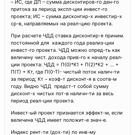
– ИС, где ДП – сумма дисконтиров-го ден-го
притока за период экспл-ции инвест-го
проекта; ИС – сумма дисконтир-х инвестир-х
ср-в, направляемых на реал-цию проекта.
При расчете ЧДД ставка дисконтир-я приним.
постоянной для каждого года реализ-ции
инвест-го проекта. ЧДД можно опред-ть как
величину чист. дохода прив-го к началу реал-
ции проекта: ЧДД = П(0)*К1 + П(2)*К2 + … +
П(Т) + Кт, где П(0-Т)- чистый поток налич-ти
за период; Кт – коэф-т дисконт-я в соотв-м
году. Видно ЧДД предст-т собой сумму
дисконт-х чистых пот-в наличн-ти за весь
период реал-ции проекта.
Инвест-ый проект признается эффект-м, если
величина ЧДД имеет положит-е знач-е.
Индекс рент-ти (дох-ти) по инв-му