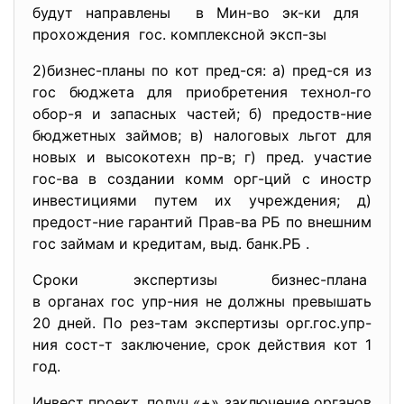
будут направлены в Мин-во эк-ки для
прохождения гос. комплексной эксп-зы
2)бизнес-планы по кот пред-ся: а) пред-ся из
гос бюджета для приобретения технол-го
обор-я и запасных частей; б) предоств-ние
бюджетных займов; в) налоговых льгот для
новых и высокотехн пр-в; г) пред. участие
гос-ва в создании комм орг-ций с иностр
инвестициями путем их учреждения; д)
предост-ние гарантий Прав-ва РБ по внешним
гос займам и кредитам, выд. банк.РБ .
Сроки экспертизы бизнес-плана
в органах гос упр-ния не должны превышать
20 дней. По рез-там экспертизы орг.гос.упр-
ния сост-т
заключение, срок действия кот 1
год.
Инвест проект, получ «+» заключение органов