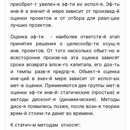
приобрет-т увелич-е эф-ти их испол-я. Эф-ть
инв-й в значит-й мере зависит от произвед-й
оценки проектов и от отбора для реал-ции
лучших проектов.
Оценка эф-ти - наиболее ответств-й этап
принятия решения о целесообр-ти осущ-я
инв. проектов. От того насколько объкт-но и
всесторонне произв-на эта оценка зависят
сроки возврата влож-го капитала, его дох-ть
и темпы разв-я предпр-я. Объект-я оценка
инв-ций в знач-й мере зависит от испол-ых
мет-в оценки. Применяются две группы мет-в
оценки эф-ти инв-й: статические (простые) и
методы дисконт-я (динамические). Методы
диск-я появились позже, после возн-я теории
врем-й стоим-ти денег во времени.
К статич-м методам относят: