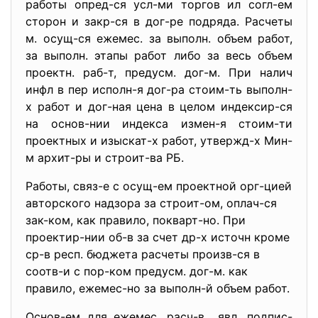
работы опред-ся усл-ми торгов ил согл-ем
сторон и закр-ся в дог-ре подряда. Расчеты
м. осущ-ся ежемес. за выполн. объем работ,
за выполн. этапы работ либо за весь объем
проектн. раб-т, предусм. дог-м. При налич
инфл в пер исполн-я дог-ра стоим-ть выполн-
х работ и дог-ная цена в целом индексир-ся
на основ-нии индекса измен-я стоим-ти
проектных и изыскат-х работ, утвержд-х Мин-
м архит-ры и строит-ва РБ.
Работы, связ-е с осущ-ем проектной орг-цией
авторского надзора за строит-ом, оплач-ся
зак-ком, как правило, покварт-но. При
проектир-нии об-в за счет др-х источн кроме
ср-в респ. бюджета расчеты произв-ся в
соотв-и с пор-ком предусм. дог-м. как
правило, ежемес-но за выполн-й объем работ.
Основ-ем для ежемес. расч-в явл. подпис-