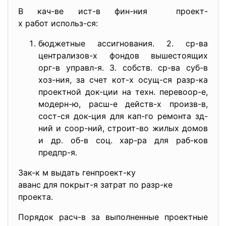
В кач-ве ист-в фин-ния проект-
х работ использ-ся:
бюджетные ассигнования. 2. ср-ва
централизов-х фондов вышестоящих
орг-в управл-я. 3. собств. ср-ва суб-в
хоз-ния, за счет кот-х осущ-ся разр-ка
проектной док-ции на техн. перевоор-е,
модерн-ю, расш-е действ-х произв-в,
сост-ся док-ция для кап-го ремонта зд-
ний и соор-ний, строит-во жилых домов
и др. об-в соц. хар-ра для раб-ков
предпр-я.
Зак-к м выдать генпроект-ку
аванс для покрыт-я затрат по разр-ке
проекта.
Порядок расч-в за выполненные проектные