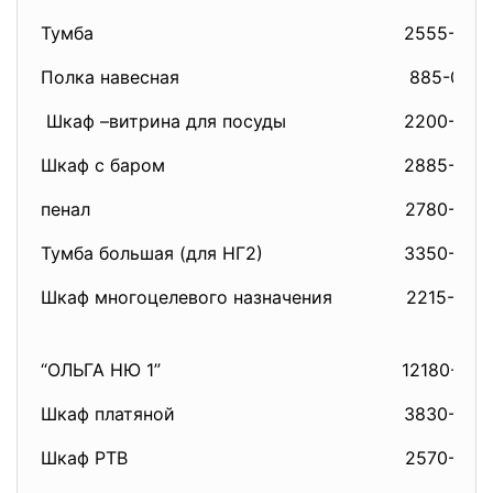
Тумба
2555-00
Полка навесная
885-00
Шкаф –витрина для посуды
2200-00
Шкаф с баром
2885-00
пенал
2780-00
Тумба большая (для НГ2)
3350-00
Шкаф многоцелевого назначения
2215-00
“ОЛЬГА НЮ 1”
12180-00
Шкаф платяной
3830-00
Шкаф РТВ
2570-00