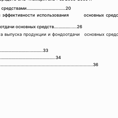
ыми средствами………….…………………20
елей эффективности использования основных 
отдачи основных средств….………......26
роста выпуска продукции и фондоотдачи основны
………
……………….………..33
в………………………………………………..
34
.........
..............................
..............................
..36