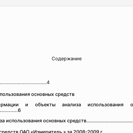
Содержание
……………
……………….......4
пользования основных средств
мации и объекты анализа использования основны
.............6
лиза использования основных средств…………………………
средств ОАО «Измеритель » за 2008-2009 г.