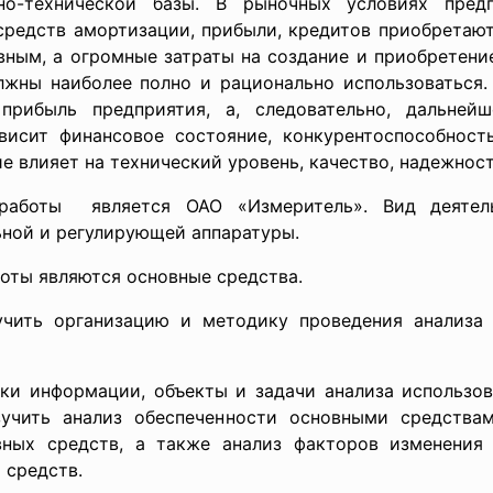
но-технической базы. В рыночных условиях пре
 средств амортизации, прибыли, кредитов приобретают
ным, а огромные затраты на создание и приобретени
лжны наиболее полно и рационально использоваться. 
прибыль предприятия, а, следовательно, дальней
висит финансовое состояние, конкурентоспособност
е влияет на технический уровень, качество, надежнос
работы является ОАО «Измеритель». Вид деятел
ной и регулирующей аппаратуры.
оты являются основные средства.
учить организацию и методику проведения анализа 
ики информации, объекты и задачи анализа использов
учить анализ обеспеченности основными средства
вных средств, а также анализ факторов изменения 
 средств.