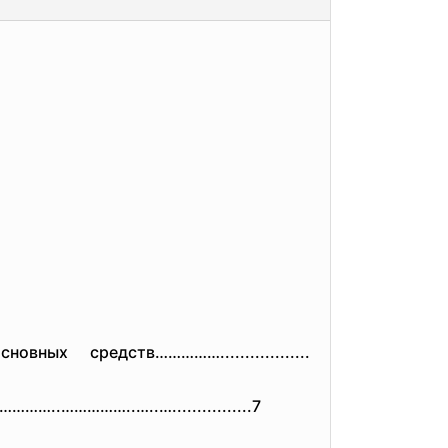
х средств……………..................
………………..……………
..…..…................7