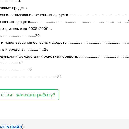
.......4
новных средств
зования основных средств…………….................................................
 основных средств…………………………………………..……………..…..…................
меритель » за 2008-2009 г.
вами………….…………………20
вности использования основных средств….……………………………………………
ных средств….………......26
ка продукции и фондоотдачи основных средств.…………………………………
….………..33
…………………………..34
...............................................36
 стоит заказать работу?
чать файл
)