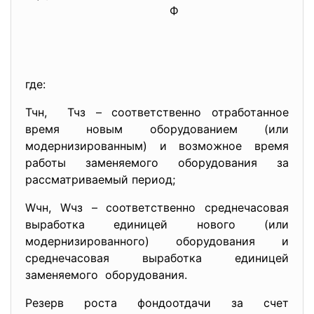
Ф
где:
Тчн, Тчз – соответственно отработанное
время новым оборудованием (или
модернизированным) и возможное время
работы заменяемого оборудования за
рассматриваемый период;
Wчн, Wчз – соответственно среднечасовая
выработка единицей нового (или
модернизированного) оборудования и
среднечасовая выработка единицей
заменяемого оборудования.
Резерв роста фондоотдачи за счет