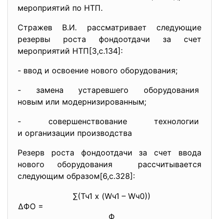
мероприятий по НТП.
Стражев В.И. рассматривает следующие
резервы роста фондоотдачи за счет
мероприятий НТП[3,с.134]:
- ввод и освоение нового
оборудования;
- замена устаревшего
оборудования
новым или модернизированным;
- совершенствование технологии
и организации производства
Резерв роста фондоотдачи за счет ввода
нового оборудования рассчитывается
следующим образом[6,с.328]:
∑(Тч1 х (Wч1 – Wч0))
ΔФО =
Ф