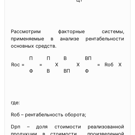
Рассмотрим факторные системы,
применяемые в анализе рентабельности
основных средств.
П
П
В
ВП
Rос =
=
Х
Х
=
Rоб
Х
Dр
Ф
В
ВП
Ф
где:
Rоб – рентабельность оборота;
Dрп – доля стоимости реализованной
продукции в стоимости произведенной