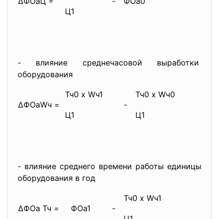
ΔФОаЦ =
-
ФОа0
Ц1
- влияние среднечасовой
выработки
оборудования
Тч0 х Wч1
Тч0 х Wч0
ΔФОаWч =
-
(1
Ц1
Ц1
- влияние среднего времени работы единицы
оборудования в год
Тч0 х Wч1
ΔФОа Тч =
ФОа1
-
Ц1