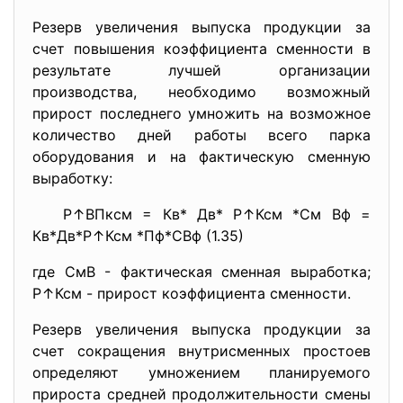
Резерв увеличения выпуска продукции за
счет повышения коэффициента сменности в
результате лучшей организации
производства, необходимо возможный
прирост последнего умножить на возможное
количество дней работы всего парка
оборудования и на фактическую сменную
выработку:
Р↑ВПксм = Кв* Дв* Р↑Ксм *См Вф =
Кв*Дв*Р↑Ксм *Пф*СВф (1.35)
где СмВ - фактическая сменная выработка;
Р↑Ксм - прирост коэффициента сменности.
Резерв увеличения выпуска продукции за
счет сокращения внутрисменных простоев
определяют умножением планируемого
прироста средней продолжительности смены