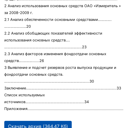
2 Анализ использования основных средств ОАО «Измеритель »
за 2008-2009 г.
2.1 Анализ обеспеченности основными средствами………….
…………………20
2.2 Анализ обобщающих показателей эффективности
использования основных средств….
………………………………………………………………..23
2.3 Анализ факторов изменения фондоотдачи основных
средств….………......26
3 Выявление и подсчет резервов роста выпуска продукции и
фондоотдачи основных средств.
……………………………………………………………………...30
Заключение..……………………………………………………………….………..33
Список используемых
источников………………………………………………..34
Приложения........................................................................................
Скачать архив (364.47 Кб)