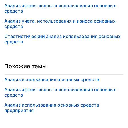
Анализ эффективности использования основных
средств
Анализ учета, использования и износа основных
средств
Стастистический анализ использования основных
средств
Похожие темы
Анализ использования основных средств
Анализ эффективности использования основных
средств
Анализ использования основных средств
предприятия