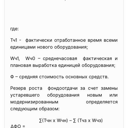
где:
Тч1 - фактически отработанное время всеми
единицами нового оборудования;
Wч1, Wч0 – среднечасовая фактическая и
плановая выработка единицей оборудования;
Ф – средняя стоимость основных средств.
Резерв роста фондоотдачи за счет замены
устаревшего оборудования новым или
модернизированным определяется
следующим образом:
∑(Тчн х Wчн) – ∑ (Тчз х Wчз)
(1
ΔФО =