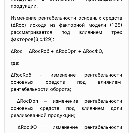
продукции.
Изменение рентабельности основных средств
(ΔRос) исходя из факторной модели (1.25)
рассматривается под влиянием трех
факторов[3,с.129]:
ΔRос = ΔRосRоб + ΔRосDрп + ΔRосФО,
где:
ΔRосRоб – изменение рентабельности
основных средств под влиянием
рентабельности оборота;
ΔRосDрп – изменение рентабельности
основных средств под влиянием доли
реализованной продукции;
ΔRосФО – изменение рентабельности