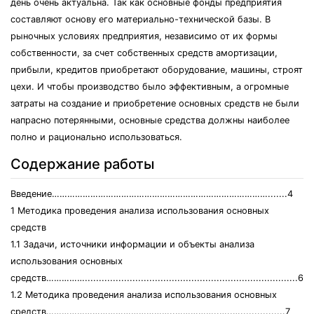
день очень актуальна. Так как основные фонды предприятия
составляют основу его материально-технической базы. В
рыночных условиях предприятия, независимо от их формы
собственности, за счет собственных средств амортизации,
прибыли, кредитов приобретают оборудование, машины, строят
цехи. И чтобы производство было эффективным, а огромные
затраты на создание и приобретение основных средств не были
напрасно потерянными, основные средства должны наиболее
полно и рационально использоваться.
Содержание работы
Введение………………………………………………………………………….......4
1 Методика проведения анализа использования основных
средств
1.1 Задачи, источники информации и объекты анализа
использования основных
средств……………............................................................................6
1.2 Методика проведения анализа использования основных
средств…………………………………………..……………..…..…................7