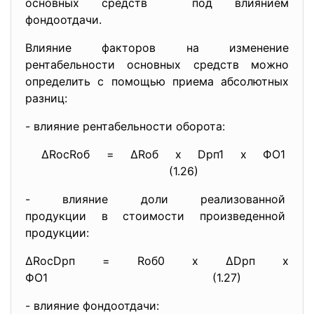
основных средств под влиянием
фондоотдачи.
Влияние факторов на изменение
рентабельности основных средств можно
определить с помощью приема абсолютных
разниц:
- влияние рентабельности
оборота:
ΔRосRоб = ΔRоб х Dрп1 х ФО1
(1.26)
- влияние доли реализованной
продукции в стоимости
произведенной
продукции:
ΔRосDрп = Rоб0 х ΔDрп х
ФО1
(1.27)
- влияние фондоотдачи: