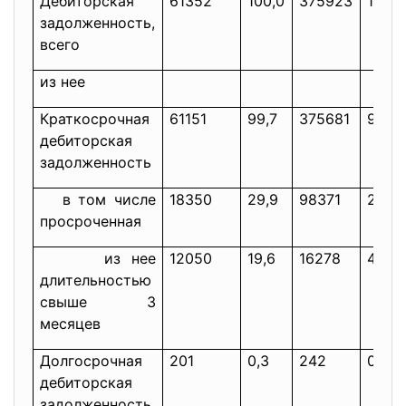
Дебиторская
61352
100,0
375923
100,0
задолженность,
всего
из нее
Краткосрочная
61151
99,7
375681
99,9
дебиторская
задолженность
в том числе
18350
29,9
98371
26,2
просроченная
из нее
12050
19,6
16278
4,3
длительностью
свыше 3
месяцев
Долгосрочная
201
0,3
242
0,1
дебиторская
задолженность