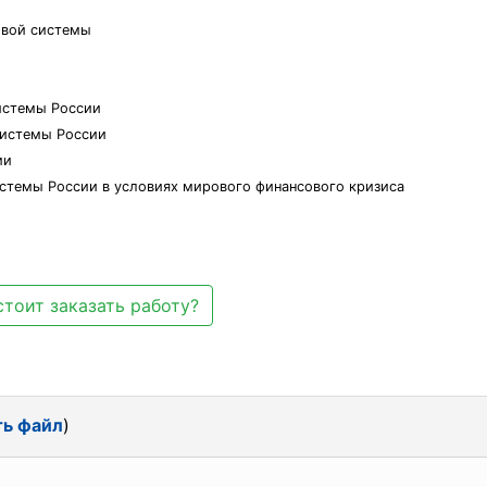
овой системы
истемы России
системы России
ии
истемы России в условиях мирового финансового кризиса
стоит заказать работу?
ть файл
)