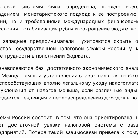
оговой системы была определена, прежде всего
аданием монетаристского подхода к ее построению
вий, но и требованиями международных финансово-к
условия - стабилизация рубля и сокращение бюджетног
, западные предприниматели ухитряются скрыть
стов Государственной налоговой
службы России, у 
е трудности в пополнении бюджета.
танавливаются без достаточного экономического анал
д. Между тем при установлении ставок налогов необхо
, способствующих вполне легальному уходу налогоплат
я уклонения от налогов меньше, если различные вид
юдается тенденция к перераспределению доходов в по
темы России состоит в том, что она ориентирована 
ет достаточной увязки налоговой системы с раз
едприятий. Потеря такой взаимосвязи привела к тому