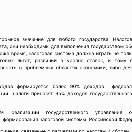
ромное значение для любого государства. Налого
та, они необходимы для выполнения государством обо
тоже время, налоговая система должна играть не то
оговых льгот, различий в уровне ставок, и тому 
вность в проблемных областях экономики, либо дея
одов формируется более 90% доходов федераль
ции налоги приносят 95% доходов государственног
 реализации государственного управления оп
м формирования налоговой системы Российской Феде
ошения, связанные с расчетами по налогам и сборам