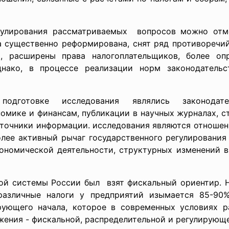
гулирования рассматриваемых вопросов можно отме
а существенно реформирована, снят ряд противоречий
а, расширены права налогоплательщиков, более оп
днако, в процессе реализации норм законодатель
подготовке исследования являлись законод
номике и финансам, публикации в научных журналах, 
точники информации. исследования являются отношени
олее активный рычаг государственного регулирования
ономической деятельности, структурных изменений в
вой системы России был взят фискальный ориентир. Н
различные налоги у предприятий изымается 85-90
рующего начала, которое в современных условиях р
жения - фискальной, распределительной и регулирующ