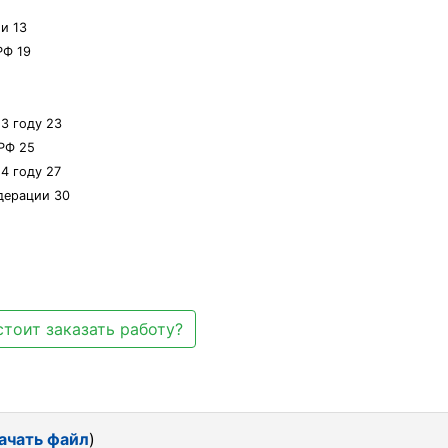
и 13
РФ 19
3 году 23
РФ 25
4 году 27
дерации 30
стоит заказать работу?
ачать файл
)