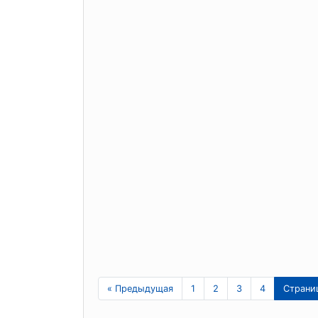
« Предыдущая
1
2
3
4
Страни