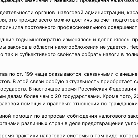
бладающих знаниями и навыками проведения налогового
 деятельности органов налоговой администрации, кас
ля, это прежде всего можно достичь за счет подготов
 принципа постоянного профессионального совершенств
едшие годы многократно изменялось и дополнялось, пр
ы законов в области налогообложения не удается. Нео
го так и субъективного свойства собрать налоги в пол
тва по ст. 199 чаще оказываются связанными с внеш
ктов. В этой связи особую актуальность приобретает 
осударств. В настоящее время Российская Федерация
м делам более чем с 20 государствами. Кроме того, 2
правовой помощи и правовых отношений по граждански
мной помощи по вопросам соблюдения налогового зако
ганами различных стран в деле предотвращения уклон
ремя практики налоговой системы в том виде, которы