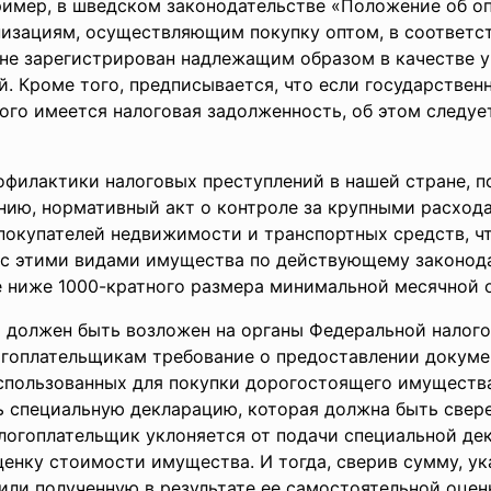
имер, в шведском законодательстве «Положение об оп
изациям, осуществляющим покупку оптом, в соответст
 не зарегистрирован надлежащим образом в качестве 
. Кроме того, предписывается, что если государствен
рого имеется налоговая задолженность, об этом следу
офилактики налоговых преступлений в нашей стране, п
ению, нормативный акт о контроле за крупными расход
покупателей недвижимости и транспортных средств, чт
 с этими видами имущества по действующему законод
е ниже 1000-кратного размера минимальной месячной 
а должен быть возложен на органы Федеральной налог
логоплательщикам требование о предоставлении докум
спользованных для покупки дорогостоящего имущества
ь специальную декларацию, которая должна быть свере
логоплательщик уклоняется от подачи специальной де
енку стоимости имущества. И тогда, сверив сумму, ук
или полученную в результате ее самостоятельной оценк