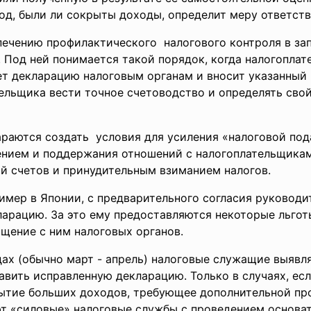
вод, были ли сокрыты доходы, определит меру ответств
ечению профилактического налогового контроля в зап
 Под ней понимается такой порядок, когда налогопла
ет декларацию налоговым органам и вносит указанный
ельщика вести точное счетоводство и определять сво
араются создать условия для усиления «налоговой под
нием и поддержания отношений с налогоплательщикам
й счетов и принудительным взиманием налогов.
мер в Японии, с предварительного согласия руковод
ларацию. За это ему предоставляются некоторые льгот
щение с ним налоговых органов.
ах (обычно март - апрель) налоговые служащие выявля
авить исправленную декларацию. Только в случаях, есл
ытие больших доходов, требующее дополнительной пр
ют «силовые» налоговые службы с проведением основат