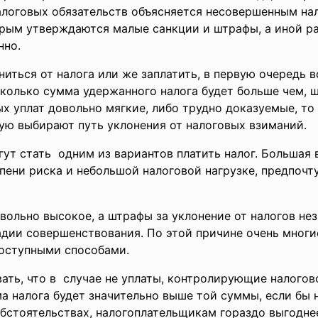
алоговых обязательств объясняется несовершенным на
орым утверждаются малые санкции и штрафы, а иной р
нно.
ться от налога или же заплатить, в первую очередь в
колько сумма удержанного налога будет больше чем, шт
ых уплат довольно мягкие, либо трудно доказуемые, т
ую выбирают путь уклонения от налоговых взиманий.
ут стать одним из вариантов платить налог. Большая 
ени риска и небольшой налоговой нагрузке, предпочт
вольно высокое, а штрафы за уклонение от налогов нез
адии совершенствования. По этой причине очень мног
оступными способами.
ать, что в случае не уплаты, контролирующие налогов
ма налога будет значительно выше той суммы, если бы
бстоятельствах, налогоплательщикам гораздо выгоднее