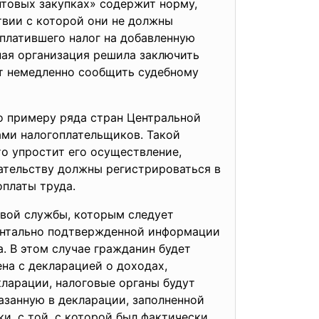
товых закупках» содержит норму,
вии с которой они не должны
уплатившего налог на добавленную
ная организация решила заключить
ет немедленно сообщить судебному
о примеру ряда стран Центральной
ами налогоплательщиков. Такой
о упростит его осуществление,
ательству должны регистрироваться в
оплаты труда.
овой службы, которым следует
ентально подтвержденной информации
. В этом случае гражданин будет
на с декларацией о доходах,
кларации, налоговые органы будут
азанную в декларации, заполненной
и, с той, с которой был фактически