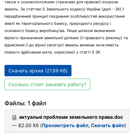
також є основоположним стрижнем для правової охорони
земель. За статтею 5 Земельного кодексу України (далі - ЗК),1
передбачений принцип поєднання особливостей використання
землі як територіального базису, природного ресурсу і
основного базису виробництва. Лише шляхом визначення
вірного призначення земельної ділянки (її правового режиму) та
віднесення її до вірної категорії земель виникає можливість
повного здійснення мети, окресленої у статті 5 ЗК.
Скачать архив (21.89 Кб)
Сколько стоит заказать работу?
Файлы: 1 файл
актуальні проблеми земельного права.doc
— 82.00 Кб (
Просмотреть файл
,
Скачать файл
)