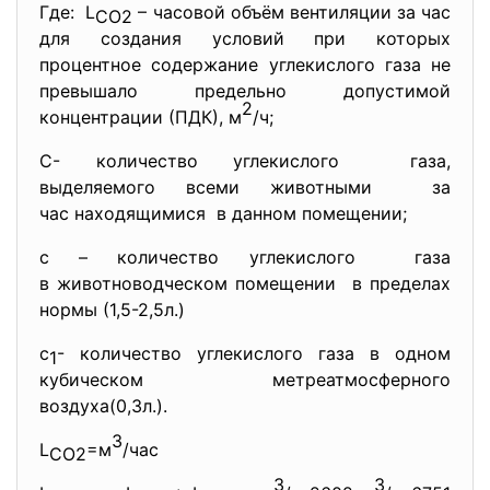
Где: L
– часовой объём вентиляции за час
CO2
для создания условий при которых
процентное содержание углекислого газа не
превышало предельно допустимой
2
концентрации (ПДК), м
/ч;
С- количество углекислого газа,
выделяемого всеми животными за
час находящимися в данном помещении;
с – количество углекислого газа
в животноводческом помещении в пределах
нормы (1,5-2,5л.)
с
- количество углекислого газа в одном
1
кубическом метреатмосферного
воздуха(0,3л.).
3
L
=м
/час
CO2
3
3