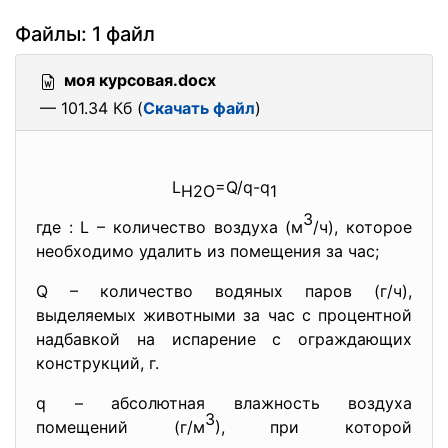
Файлы: 1 файл
моя курсовая.docx
— 101.34 Кб (
Скачать файл
)
L
=Q/q-q
H2O
1
3
где : L – количество воздуха (м
/ч), которое
необходимо удалить из помещения за час;
Q – количество водяных паров (г/ч),
выделяемых животными за час с процентной
надбавкой на испарение с ограждающих
конструкций, г.
q – абсолютная влажность воздуха
3
помещений (г/м
), при которой