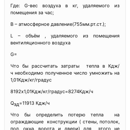
Где: G-вес воздуха в кг, удаляемого из
помещения за час;
В – атмосферное давление(755мм.
рт.ст.);
L – объём , удаляемого из помещения
вентиляционного воздуха
G=
Что бы рассчитать затраты тепла в Кдж/
ч необходимо полученное число умножить на
1,01Кдж/кг/градус
8192х1,01Кдж/кг/градус=
8274Кдж/ч
Q
=11913 Кдж/ч
зд
Что бы определить потерю тепла на
ограждающие конструкции ( стены, потолок,
пол, окна, ворота и двери) для этого не