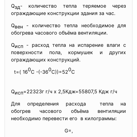
Q
- количество тепла теряемое через
зд
ограждающие конструкции здания за час.
Q
- количество тепла необходимое для
вен
обогрева часового объёма вентиляции.
Q
- расход тепла на испарение влаги с
исп
поверхности пола, кормушек и других
ограждающих конструкций.
0
0
0
t=( 16
C -(-36
C))=52
C
Q
=22323г г/ч х 2,5Кдж=55807,5 Кдж г/ч
исп
Для определения расхода тепла на
обогрев часового объёма вентиляции
необходимо перевести его в килограммы:
G=,