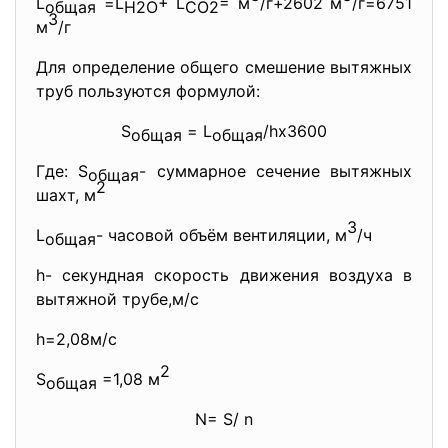
L
=L
+ L
= м
/г+2602 м
/г=6751
общая
H2O
CO2
3
м
/г
Для определение общего смешение вытяжных
труб пользуются формулой:
S
= L
/hх3600
общая
общая
Где: S
- суммарное сечение вытяжных
общая
2
шахт, м
3
L
- часовой объём вентиляции, м
/ч
общая
h- секундная скорость движения воздуха в
вытяжной трубе,м/с
h=2,08м/с
2
S
=1,08 м
общая
N= S/ n