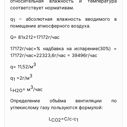
относительная влажность и температура
соответствует нормативам.
q
– абсолютная влажность вводимого в
1
помещение атмосферного воздуха.
Q= 81х212=17172г/час
17172г/час+% надбавка на испарение(30%) =
17172г/час+22323,6г/час = 39496г/час
3
q= 11,52/м
3
q
=2г/м
1
3
L
= м
/час
H2O
Определение объёма вентиляции по
углекислому газу пользуются формулой:
L
=C/c-c
CO2
1