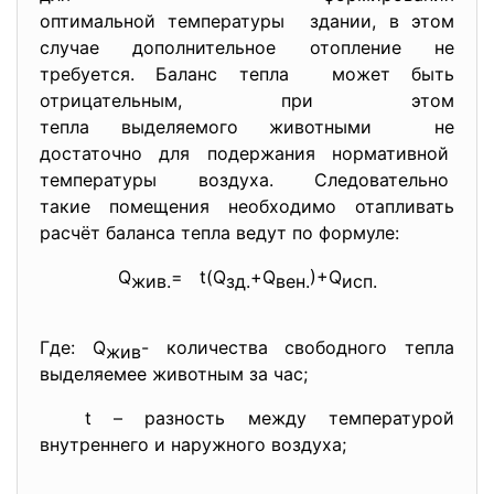
оптимальной температуры здании, в этом
случае дополнительное отопление не
требуется. Баланс тепла может быть
отрицательным, при этом
тепла выделяемого животными не
достаточно для подержания нормативной
температуры воздуха. Следовательно
такие помещения необходимо отапливать
расчёт баланса тепла ведут по формуле:
Q
= t(Q
+Q
)+Q
жив.
зд.
вен.
исп.
Где: Q
- количества свободного тепла
жив
выделяемее животным за час;
t – разность между температурой
внутреннего и наружного воздуха;