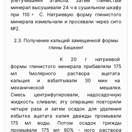
улетучивания этанола. Затем глинистый
минерал высушивали 24 ч в сушильном шкафу
при 110◦ С. Натриевую форму глинистого
минерала измельчали и просевали через сито
№2.
2.3. Получение кальций замещенной формы
глины Бешкент
К 20 г натриевой
формы глинистого минерала
прибавляли 175
мл 1молярного раствора ацетата
кальция и взбалтывали 30 мин на
механической мешалке.
Смесь центрифугировали, надосадочную
жидкость сливали; эту операцию повторяли
четыре раза и затем осадок для удаления
избытка ацетата калия дважды промывали
175 мл воды. Потом осадок трижды
промывали 175 мл 80% - ного раствора