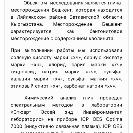
Объектом исследования является глина
месторождения Бешкент, которая находится
в Ляйлякском районе Баткентской области
Кыргызстана. Месторождение Бешкент
характеризуется как бентонитовое
месторождение с содержанием каолинита.
При выполнении работы мы использовали
соляную кислоту марки «хч», серную кислоту
марки «хч», хлорид бария марки «хч»
гидроксид натрия марки «хч», сульфат
кальция марки «хч», сульфат магния «хч»,
этиловый спирт «хч», карбонат натрия «хч».
Химический анализ глин проведен
спектральным методом в лаборатории
«Стюарт Эссей энд Инвайронментал
лэборэторис» на приборе ICP OES Оptima
7000 (индуктивно связанная плазма). ICP OES