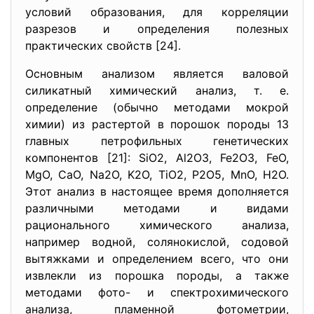
условий образования, для корреляции
разрезов и определения полезных
практических свойств [24].
Основным анализом является валовой
силикатный химический анализ, т. е.
определение (обычно методами мокрой
химии) из растертой в порошок породы 13
главных петрофильных генетических
компонентов [21]: SiO2, Al2O3, Fe2O3, FeO,
MgO, CaO, Na2O, K2O, TiO2, P2O5, MnO, H2O.
Этот анализ в настоящее время дополняется
различными методами и видами
рационального химического анализа,
например водной, солянокислой, содовой
вытяжками и определением всего, что они
извлекли из порошка породы, а также
методами фото- и спектрохимического
анализа, пламенной фотометрии,