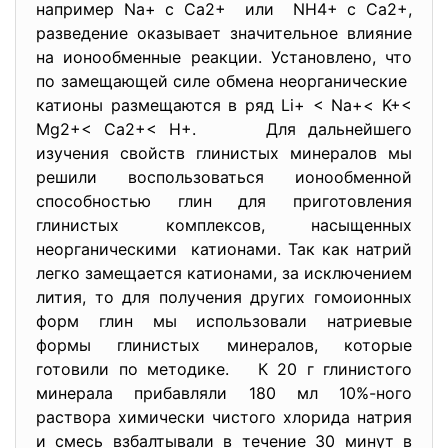
например Na+ с Са2+ или NH4+ c Ca2+,
разведение оказывает значительное влияние
на ионообменные реакции. Установлено, что
по замещающей силе обмена неорганические
катионы размещаются в ряд Li+ < Na+< K+<
Mg2+< Ca2+< H+. Для дальнейшего
изучения свойств глинистых минералов мы
решили воспользоваться ионообменной
способностью глин для приготовления
глинистых комплексов, насыщенных
неорганическими катионами. Так как натрий
легко замещается катионами, за исключением
лития, то для получения других гомоионных
форм глин мы использовали натриевые
формы глинистых минералов, которые
готовили по методике. К 20 г глинистого
минерала прибавляли 180 мл 10%-ного
раствора химически чистого хлорида натрия
и смесь взбалтывали в течение 30 минут в