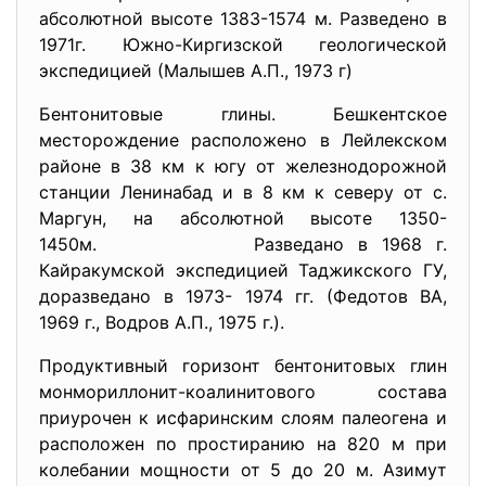
абсолютной высоте 1383-1574 м. Разведено в
1971г. Южно-Киргизской геологической
экспедицией (Малышев А.П., 1973 г)
Бентонитовые глины. Бешкентское
месторождение расположено в Лейлекском
районе в 38 км к югу от железнодорожной
станции Ленинабад и в 8 км к северу от с.
Маргун, на абсолютной высоте 1350-
1450м. Разведано в 1968 г.
Кайракумской экспедицией Таджикского ГУ,
доразведано в 1973- 1974 гг. (Федотов ВА,
1969 г., Водров А.П., 1975 г.).
Продуктивный горизонт бентонитовых глин
монмориллонит-коалинитового состава
приурочен к исфаринским слоям палеогена и
расположен по простиранию на 820 м при
колебании мощности от 5 до 20 м. Азимут