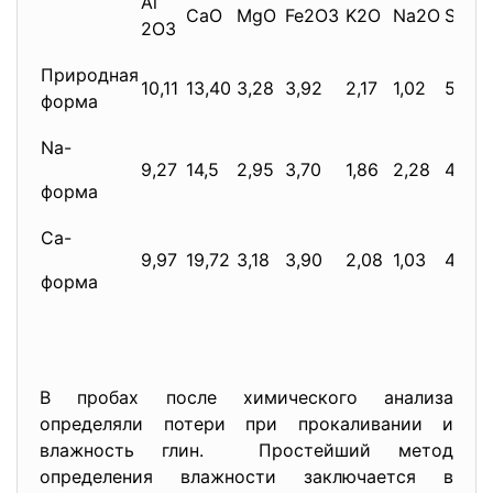
Al
CaO
MgO
Fe2O3
K2O
Na2O
SiO2
2O3
Природная
10,11
13,40
3,28
3,92
2,17
1,02
50,10
форма
Na-
9,27
14,5
2,95
3,70
1,86
2,28
49,89
форма
Са-
9,97
19,72
3,18
3,90
2,08
1,03
49,78
форма
В пробах после химического анализа
определяли потери при прокаливании и
влажность глин. Простейший метод
определения влажности заключается в