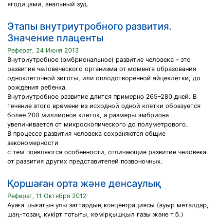
ягодицами, анальный зуд.
Этапы внутриутробного развития.
Значение плаценты
Реферат, 24 Июня 2013
Внутриутробное (эмбриональное) развитие человека – это
развитие человеческого организма от момента образования
одноклеточной зиготы, или оплодотворенной яйцеклетки, до
рождения ребенка.
Внутриутробное развитие длится примерно 265–280 дней. В
течение этого времени из исходной одной клетки образуется
более 200 миллионов клеток, а размеры эмбриона
увеличивается от микроскопического до полуметрового.
В процессе развития человека сохраняются общие
закономерности
с тем появляются особенности, отличающие развитие человека
от развития других представителей позвоночных.
Қоршаған орта және денсаулық
Реферат, 11 Октября 2012
Ауаға шығатын улы заттардың концентрациясы (ауыр металдар,
шаң-тозаң, күкірт тотығы, көмірқышқыл газы және т.б.)