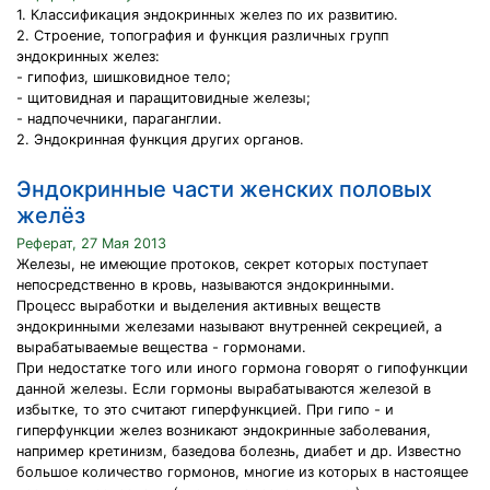
1. Классификация эндокринных желез по их развитию.
2. Строение, топография и функция различных групп
эндокринных желез:
- гипофиз, шишковидное тело;
- щитовидная и паращитовидные железы;
- надпочечники, параганглии.
2. Эндокринная функция других органов.
Эндокринные части женских половых
желёз
Реферат, 27 Мая 2013
Железы, не имеющие протоков, секрет которых поступает
непосредственно в кровь, называются эндокринными.
Процесс выработки и выделения активных веществ
эндокринными железами называют внутренней секрецией, а
вырабатываемые вещества - гормонами.
При недостатке того или иного гормона говорят о гипофункции
данной железы. Если гормоны вырабатываются железой в
избытке, то это считают гиперфункцией. При гипо - и
гиперфункции желез возникают эндокринные заболевания,
например кретинизм, базедова болезнь, диабет и др. Известно
большое количество гормонов, многие из которых в настоящее