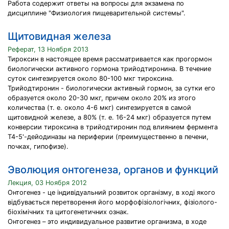
Работа содержит ответы на вопросы для экзамена по
дисциплине "Физиология пищеварительной системы".
Щитовидная железа
Реферат, 13 Ноября 2013
Тироксин в настоящее время рассматривается как прогормон
биологически активного гормона трийодтиронина. В течение
суток синтезируется около 80-100 мкг тироксина.
Трийодтиронин - биологически активный гормон, за сутки его
образуется около 20-30 мкг, причем около 20% из этого
количества (т. е. около 4-6 мкг) синтезируется в самой
щитовидной железе, а 80% (т. е. 16-24 мкг) образуется путем
конверсии тироксина в трийодтиронин под влиянием фермента
Т4-5'-дейодиназы на периферии (преимущественно в печени,
почках, гипофизе).
Эволюция онтогенеза, органов и функций
Лекция, 03 Ноября 2012
Онтогенез - це індивідуальний розвиток організму, в ході якого
відбувається перетворення його морфофізіологічних, фізіолого-
біохімічних та цитогенетичних ознак.
Онтогенез – это индивидуальное развитие организма, в ходе