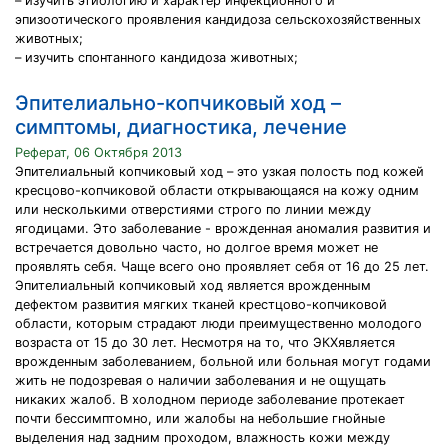
– изучить этиологию и характер инфекционного и
эпизоотического проявления кандидоза сельскохозяйственных
животных;
– изучить спонтанного кандидоза животных;
Эпителиально-копчиковый ход –
симптомы, диагностика, лечение
Реферат, 06 Октября 2013
Эпителиальный копчиковый ход – это узкая полость под кожей
кресцово-копчиковой области открывающаяся на кожу одним
или несколькими отверстиями строго по линии между
ягодицами. Это заболевание - врожденная аномалия развития и
встречается довольно часто, но долгое время может не
проявлять себя. Чаще всего оно проявляет себя от 16 до 25 лет.
Эпителиальный копчиковый ход является врожденным
дефектом развития мягких тканей крестцово-копчиковой
области, которым страдают люди преимущественно молодого
возраста от 15 до 30 лет. Несмотря на то, что ЭКХявляется
врожденным заболеванием, больной или больная могут годами
жить не подозревая о наличии заболевания и не ощущать
никаких жалоб. В холодном периоде заболевание протекает
почти бессимптомно, или жалобы на небольшие гнойные
выделения над задним проходом, влажность кожи между