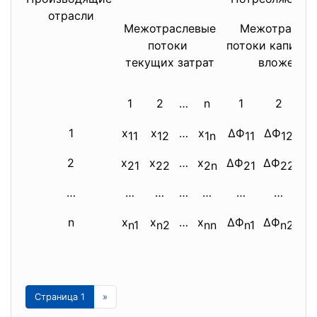
отрасли
Межотраслевые
Межотрасле
потоки
потоки капита
текущих затрат
вложений
1
2
…
n
1
2
…
1
x
x
…
x
ΔФ
ΔФ
…
11
12
1n
11
12
2
x
x
…
x
ΔФ
ΔФ
…
21
22
2n
21
22
…
…
…
…
…
…
…
…
n
x
x
…
x
ΔФ
ΔФ
…
n1
n2
nn
n1
n2
Страница 1
»