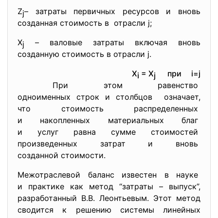
Z
– затраты первичных ресурсов и вновь
j
созданная стоимость в отрасли j;
X
– валовые затраты включая вновь
j
созданную стоимость в отрасли j.
X
= X
при i=j
i
j
При этом равенство
одноименных строк и столбцов означает,
что стоимость распределенных
и накопленных материальных
благ
и услуг равна сумме
стоимостей
произведенных затрат и вновь
созданной стоимости.
Межотраслевой баланс известен в науке
и практике как метод “затраты – выпуск”,
разработанный В.В. Леонтьевым. Этот метод
сводится к решению системы линейных