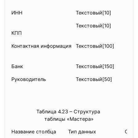
ИНН
Текстовый[10]
ИНН
Текстовый[10]
КПП
КПП
Контактная информация
Текстовый[100]
Кон
кли
Банк
Текстовый[150]
Бан
Руководитель
Текстовый[50]
Рук
Таблица 4.23 – Структура
таблицы «Мастера»
Название столбца
Тип данных
Опис