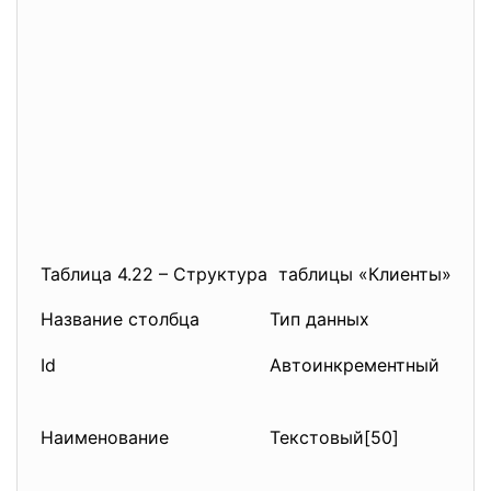
Таблица 4.22 – Структура таблицы «Клиенты»
Название столбца
Тип данных
Опи
Id
Автоинкрементный
Пер
уни
Наименование
Текстовый[50]
Наи
зак
сот