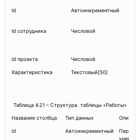
Id
Автоинкрементный
Пер
уни
Id сотрудника
Числовой
Вне
Ном
(ко
Id проекта
Числовой
Вне
Характеристика
Текстовый[50]
Рол
Таблица 4.21 – Структура таблицы «Работы»
Название столбца
Тип данных
Описан
Id
Автоинкрементный
Первичн
уникаль