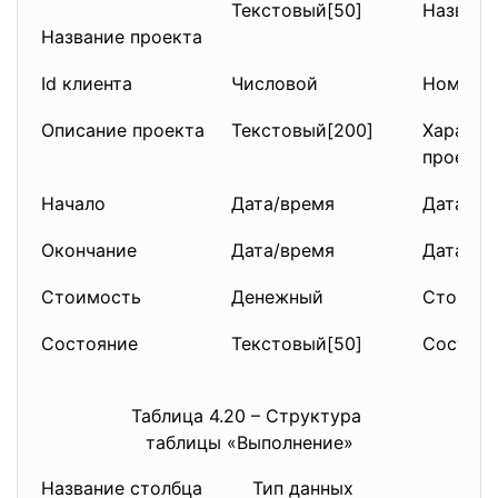
Текстовый[50]
Названи
Название проекта
Id клиента
Числовой
Номер з
Описание проекта
Текстовый[200]
Характе
проекта
Начало
Дата/время
Дата на
Окончание
Дата/время
Дата ок
Стоимость
Денежный
Стоимос
Состояние
Текстовый[50]
Состоян
Таблица 4.20 – Структура
таблицы «Выполнение»
Название столбца
Тип данных
Опи