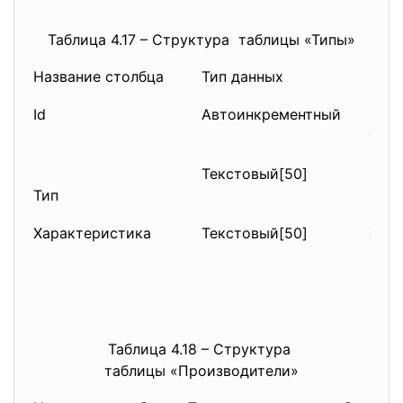
Таблица 4.17 – Структура таблицы «Типы»
Название столбца
Тип данных
Опи
Id
Автоинкрементный
Перв
уник
Текстовый[50]
Наим
Тип
ком
Характеристика
Текстовый[50]
Хара
ком
Таблица 4.18 – Структура
таблицы «Производители»