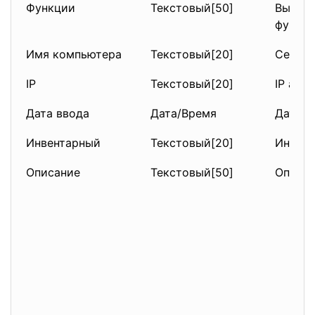
Функции
Текстовый[50]
Выпол
функц
Имя компьютера
Текстовый[20]
Сетево
IP
Текстовый[20]
IP адр
Дата ввода
Дата/Время
Дата в
Инвентарный
Текстовый[20]
Инвент
Описание
Текстовый[50]
Описан