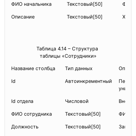
ФИО начальника
Текстовый[50]
ФИО 
Описание
Текстовый[50]
Хара
Таблица 4.14 – Структура
таблицы «Сотрудники»
Название столбца
Тип данных
Описа
Id
Автоинкрементный
Первич
уникал
Id отдела
Числовой
Внешни
ФИО сотрудника
Текстовый[50]
ФИО со
Должность
Текстовый[50]
Заним