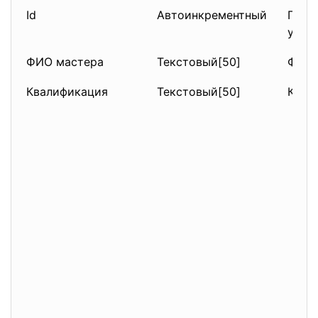
Id
Автоинкрементный
Перв
уник
ФИО мастера
Текстовый[50]
ФИО 
Квалификация
Текстовый[50]
Квал