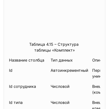
Таблица 4.15 – Структура
таблицы «Комплект»
Название столбца
Тип данных
Описани
Id
Автоинкрементный
Первичн
уникаль
Id сотрудника
Числовой
Внешний
(компью
Id типа
Числовой
Внешний
комплек