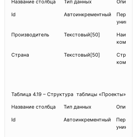
Название столбца
Тип данных
Описан
Id
Автоинкрементный
Первичн
уникаль
Производитель
Текстовый[50]
Наимено
компле
Страна
Текстовый[50]
Страна-
компле
Таблица 4.19 – Структура таблицы «Проекты»
Название столбца
Тип данных
Описани
Id
Автоинкрементный
Первичн
уникаль