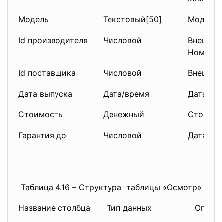
Модель
Текстовый[50]
Модель 
Id производителя
Числовой
Внешний
Номер п
Id поставщика
Числовой
Внешний
Дата выпуска
Дата/время
Дата вы
Стоимость
Денежный
Стоимос
Гарантия до
Числовой
Дата ис
Таблица 4.16 – Структура таблицы «Осмотр»
Название столбца
Тип данных
Описа