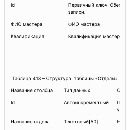
Id
Первичный ключ. Обеспеч
записи.
ФИО мастера
ФИО мастера
Квалификация
Квалификация мастера
Таблица 4.13 – Структура таблицы «Отделы»
Название столбца
Тип данных
Опис
Id
Автоинкрементный
Перв
уника
Название отдела
Текстовый[50]
Назва