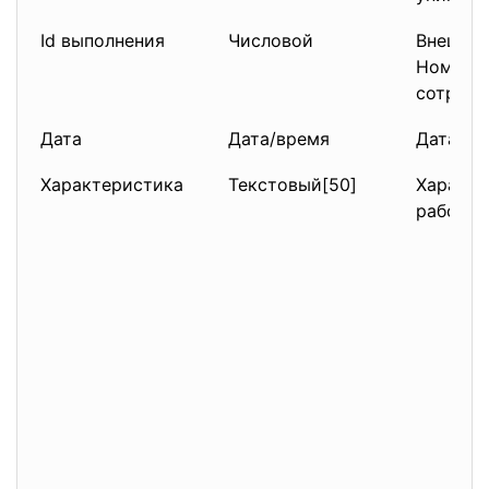
Id выполнения
Числовой
Внешний
Номер 
сотрудн
Дата
Дата/время
Дата вы
Характеристика
Текстовый[50]
Характ
работы