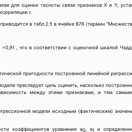
вязи для оценки тесно
ты связи признаков X и Y, уст
корреляции r.
приводится в табл.2.5 в ячейке В78 (термин "Множеств
 =0,91 , что в соответствии с оценочной шкалой Чэдд
ктической пригодности построенной линейной регресс
модели преследует цель оценить, насколько построенн
ависимость между этими признаками, и тем самым
егрессионной
модели исходным (фактическим) значени
ости коэффициентов уравнения а
, а
и определение
0
1