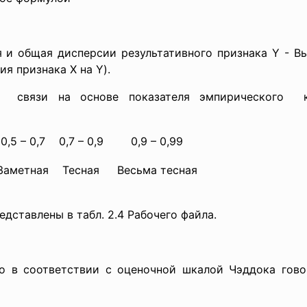
я и общая дисперсии результативного признака Y - В
ия признака Х на Y).
ы связи на основе показателя эмпирического 
0,5 – 0,7
0,7 – 0,9
0,9 – 0,99
Заметная
Тесная
Весьма тесная
дставлены в табл. 2.4 Рабочего файла.
то в соответствии с оценочной шкалой Чэддока гов