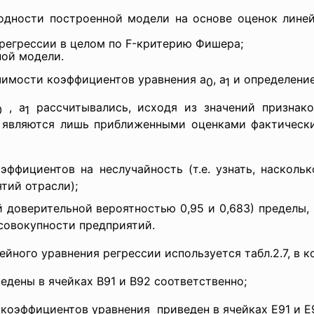
годности построенной модели на основе оценок лин
регрессии в целом по F-критерию Фишера;
ной модели.
чимости коэффициентов уравнения а
, а
и определение
0
1
, а
рассчитывались, исходя из значений признак
0
1
 являются лишь приближенными оценками фактически
эффициентов на неслучайность (т.е. узнать, насколь
тий отрасли);
й доверительной вероятностью 0,95 и 0,683) пределы,
совокупности предприятий.
ейного уравнения регрессии используется табл.2.7, в к
едены в ячейках В91 и В92 соответственно;
 коэффициентов
уравнения приведен в ячейках Е91 и Е