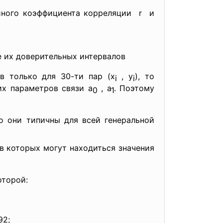
ейного коэффициента корреляции r и
 их доверительных интервалов
ов только для 30-ти пар (x
, y
), то
i
i
х параметров связи а
, а
. Поэтому
0
1
ко они типичны для всей генеральной
 в которых могут находиться значения
оторой:
92;