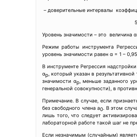
– доверительные интервалы коэффиц
Уровень значимости – это величина α
Режим работы инструмента Регресс
уровень значимости равен α = 1 – 0,9
В инструменте Регрессия надстройки
α
, который указан в результативной 
р
значимости α
, меньше заданного ур
р
генеральной совокупности), в против
Примечание. В случае, если признае
без свободного члена а
. В этом слу
0
лишь того, что следует активизирова
лабораторной работе такой шаг не пр
Если незначимым (случайным) являет