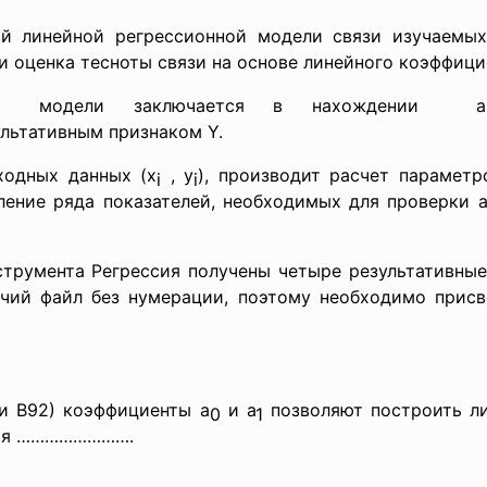
ой линейной регрессионной модели связи изучаемы
и оценка тесноты связи на основе линейного коэффици
нной модели заключается в
нахождении ан
льтативным признаком Y.
ходных данных (x
, y
), производит расчет параметр
i
i
ление ряда показателей, необходимых для проверки 
струмента Регрессия получены четыре результативные
чий файл без нумерации, поэтому необходимо присво
 и В92) коэффициенты а
и а
позволяют построить л
0
1
ия
…………………….