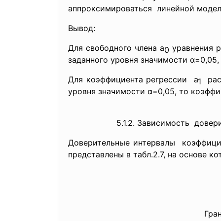
аппроксимироваться линейной модел
Вывод:
Для свободного члена а
уравнения р
0
заданного уровня значимости α=0,05,
Для коэффициента регрессии а
расс
1
уровня значимости α=0,05, то коэффи
5.1.2. Зависимость дове
Доверительные интервалы коэффици
представлены в табл.2.7, на основе к
Гра