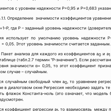
иентов с уровнем
надежности Р=0,95 и Р=0,683 указаны
5.1.1. Определение значимости коэффициентов
уравнени
=1–Р, где Р – заданный уровень надежности (доверител
ия использует по умолчанию уровень надежности Р=
5 = 0,05. Этот уровень значимости считается заданным.
 Пакет анализа для каждого из коэффициентов а
и а
0
1
таблице (табл.2.7 термин "Р-значение"). Если рассчит
овня значимости α= 0,05, то этот коэффициент призн
ном случае – случайным.
тся случайным свободный член а
, то уравнение регр
0
чае в диалоговом окне Регрессия необходимо задать т
ть флажок Константа-ноль (это означает, что модель 
едусмотрен.
ся коэффициент регрессии а
, то взаимосвязь между п
1