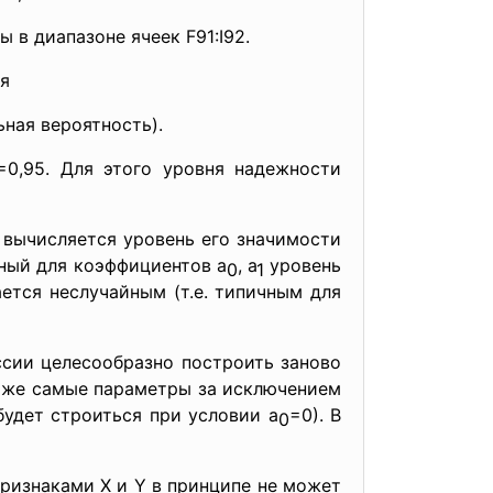
 в диапазоне ячеек F91:I92.
я
ьная вероятность).
0,95. Для этого уровня надежности
вычисляется уровень его значимости
анный для коэффициентов а
, а
уровень
0
1
ается неслучайным (т.е. типичным для
ессии целесообразно построить заново
е же самые параметры за исключением
будет строиться при условии а
=0). В
0
ризнаками X и Y в принципе не может