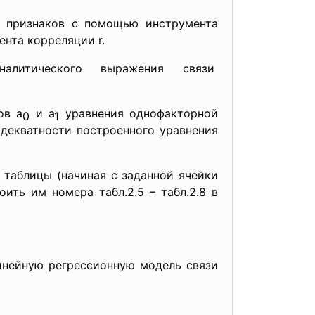
х признаков с помощью инструмента
ента корреляции r.
алитического выражения
связи
ов а
и а
уравнения однофакторной
0
1
адекватности построенного уравнения
 таблицы (начиная с заданной ячейки
ить им номера табл.2.5 – табл.2.8 в
инейную регрессионную модель связи