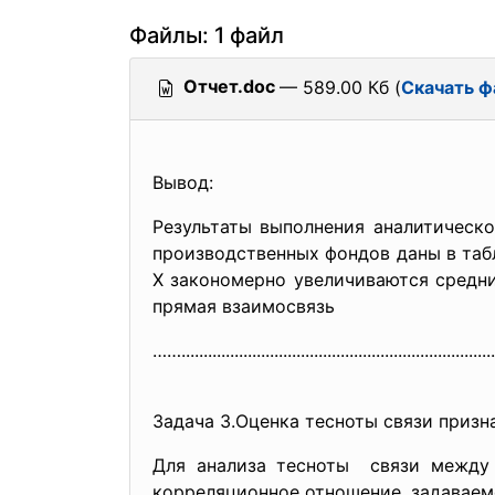
Файлы: 1 файл
Отчет.doc
— 589.00 Кб (
Скачать ф
Вывод:
Результаты выполнения аналитическ
производственных фондов даны в табл
Х закономерно увеличиваются средн
прямая взаимосвязь
……............................
..............................
.............
Задача 3.Оценка тесноты связи призн
Для анализа тесноты связи межд
корреляционное отношение, задавае