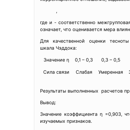
,
где
и
- соответственно межгруппова
означает, что оценивается мера влиян
Для качественной оценки теснот
шкала Чэддока:
Значение η
0,1 – 0,3
0,3 – 0,5
Сила связи
Слабая
Умеренная
Результаты выполненных расчетов пре
Вывод:
Значение коэффициента η =0,903, ч
изучаемых признаков.