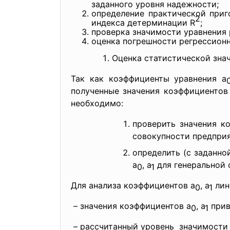
заданного уровня надежности;
определение практической при
2
индекса детерминации R
;
проверка значимости уравнения 
оценка погрешности регрессион
Оценка статистической зна
Так как коэффициенты уравнения а
полученные значения коэффициентов
необходимо:
проверить значения ко
совокупности предприя
определить (с заданно
а
, а
для генеральной 
0
1
Для анализа коэффициентов а
, а
лин
0
1
– значения коэффициентов а
, а
прив
0
1
– рассчитанный уровень значимости