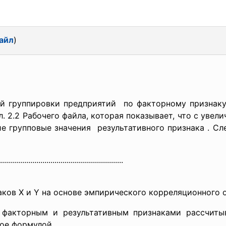
айл
)
ой группировки
предприятий по факторному признаку
. 2.2 Рабочего файла, которая показывает, что с увел
ие групповые значения результативного признака
. Сл
.................
..............................
..............
аков Х и Y на основе эмпирического корреляционного 
у факторным и
результативным признаками рассчиты
мое формулой