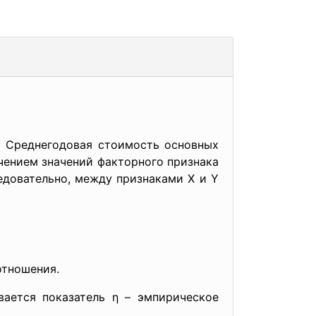
 Среднегодовая стоимость основных
ичением значений факторного признака
едовательно, между признаками Х и Y
отношения.
вается показатель η – эмпирическое