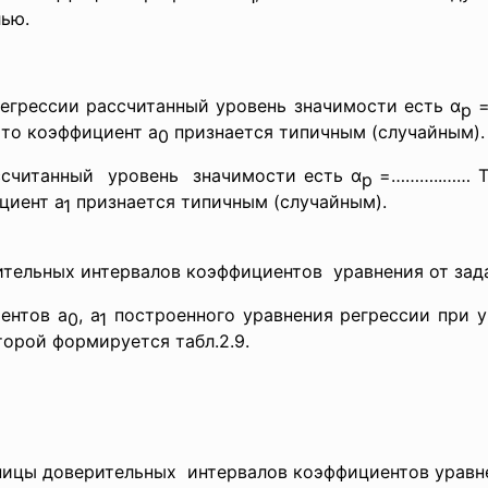
ью.
егрессии рассчитанный уровень значимости есть α
=
р
 то коэффициент а
признается типичным (случайным).
0
читанный уровень значимости есть α
=………..…… Т
р
циент а
признается типичным (случайным).
1
рительных интервалов
коэффициентов уравнения от зад
ентов а
, а
построенного уравнения регрессии при у
0
1
оторой формируется табл.2.9.
ницы доверительных интервалов коэффициентов уравн