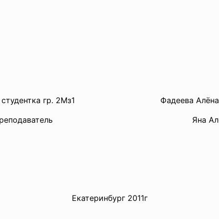
ла студентка гр. 2Мз1 Фадеева Алёна А
л преподаватель
Яна Александ
Екатеринбург 2011г