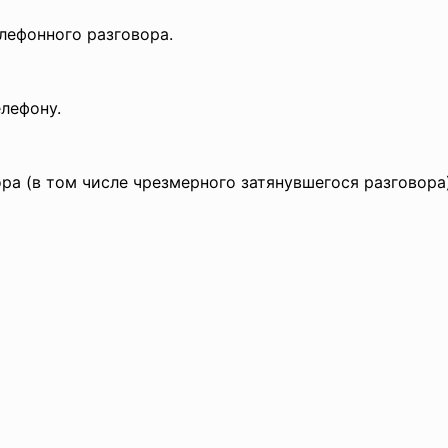
лефонного разговора.
лефону.
о
ра (в том числе чрезмерного затян
увшегося разговора)