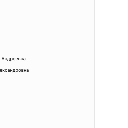
ндреевна
ровна