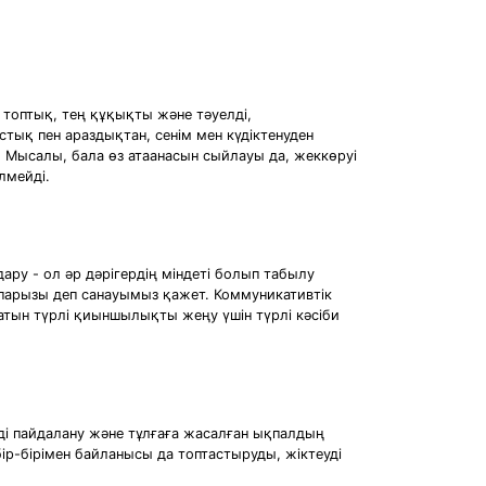
 топтық, тең құқықты жəне тəуелдi,
тық пен араздықтан, сенiм мен күдiктенуден
 Мысалы, бала өз атаанасын сыйлауы да, жеккөруi
елмейдi.
дару - ол әр дәрігердің міндеті болып табылу
 парызы деп санауымыз қажет. Коммуникативтік
латын түрлі қиыншылықты жеңу үшін түрлі кәсіби
мді пайдалану және тұлғаға жасалған ықпалдың
 бір-бірімен байланысы да топтастыруды, жіктеуді