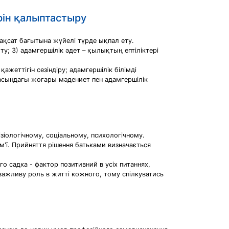
рін қалыптастыру
мақсат бағытына жүйелі түрде ықпал ету.
ту; 3) адамгершілік әдет – қылықтың ептіліктері
еттігін сезіндіру; адамгершілік білімді
асындағы жоғары мәдениет пен адамгершілік
фізіологічному, соціальному, психологічному.
ім'ї. Прийняття рішення батьками визначається
го садка - фактор позитивний в усіх питаннях,
важливу роль в житті кожного, тому спілкуватись