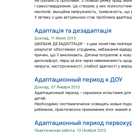
Актуальність проблеми. З появою ринку праці знач
і самоствердження. Це створює у них психологічний
неспокій, емоційна напруженість, тривожність, що р
У зв'язку з цим актуальною стає проблема адаптації
Адаптація та дезадаптація
Доклад, 11 Июня 2013
ШКІЛЬНА ДЕЗАДАПТАЦІЯ - з цим поняттям пов’язують 
результат об’єктивних утруднень, небажання відвід
причин, що її викликають. Дитина потрапляє в нову
дискомфорт, перш за все через невизначеність щодо
напруги, настороженості, слабкої здатності у виріш
Адаптационный период к ДОУ
Доклад, 07 Января 2013
Адаптационный период – серьезное испытание для
детей.
Необходимо систематически освещать новые подход
ребенком, практическое применение этих знаний в
Адаптационный период первоку
Практическая работа, 13 Ноября 2013