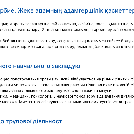
рбие. Жеке адамның адамгершілік қасиетте
мдық мораль талаптарына сай санасына, сезіміне, әдет – қылығына, 
гілік сана қалыптастыру; 2) инабаттылық сезімдер тәрбиелеу және дамы
м байланысын қалыптастыру, өз қылығының қоғаммен сәйкес болуы қаж
шілік сезімдер мен сапалар орнықтыру; адамның басқалармен қатын
ьного навчального закладую
роцес пристосування організму, який відбувається на різних рівнях - 
давати чи почекати - таке запитання рано чи пізно виникає в кожній с
двідування дошкільного закладу має свої плюси та мінуси.
гіки, медицини, психології. З наукової точки зору відвідування дитячо
у малюка. Мистецтво спілкування з іншими членами суспільства грає 
о трудової діяльності