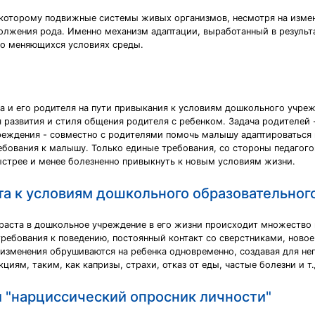
 которому подвижные системы живых организмов, несмотря на изме
олжения рода. Именно механизм адаптации, выработанный в результ
но меняющихся условиях среды.
а и его родителя на пути привыкания к условиям дошкольного учреж
я развития и стиля общения родителя с ребенком. Задача родителей 
еждения - совместно с родителями помочь малышу адаптироваться к
ования к малышу. Только единые требования, со стороны педагогов
ыстрее и менее болезненно привыкнуть к новым условиям жизни.
та к условиям дошкольного образовательно
зраста в дошкольное учреждение в его жизни происходит множество 
требования к поведению, постоянный контакт со сверстниками, новое
и изменения обрушиваются на ребенка одновременно, создавая для не
иям, таким, как капризы, страхи, отказ от еды, частые болезни и т.
 "нарциссический опросник личности"