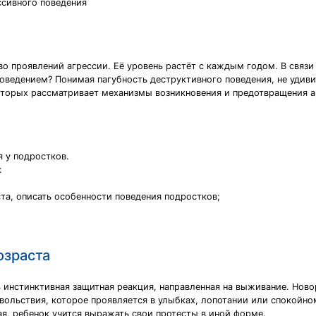
ссивного поведения
 проявлений агрессии. Её уровень растёт с каждым годом. В связи
ведением? Понимая пагубность деструктивного поведения, не удиви
торых рассматривает механизмы возникновения и предотвращения а
я у подростков.
:
та, описать особенности поведения подростков;
озраста
ь инстинктивная защитная реакция, направленная на выживание. Но
ольствия, которое проявляется в улыбках, лопотании или спокойном
я, ребенок учится выражать свои протесты в иной форме.