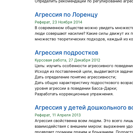
Определить рекомендации по регулированию агре
Агрессия по Лоренцу
Реферат, 23 Ноября 2014
В современном обществе можно увидеть множество
люди совершают насилие? Какие силы движут их по
множество теоретических подходов, каждый из ко
Агрессия подростков
Курсовая работа, 27 Декабря 2012
Цель: изучить особенности агрессивного поведени
Исходя из поставленной цели, выдвигаются задачи
Дать определение понятию агрессивности;
Дать общую характеристику подросткового возрас
уровня агрессии в поведении Басса-Дарки;
Разработать коррекционные упражнения.
Агрессия у детей дошкольного в
Реферат, 11 Апреля 2013
Агрессия свойственна всем людям. Это всего лиш
взаимодействия с внешним миром: выражение удов
проявляет громким плачем и брыканием. Подраста