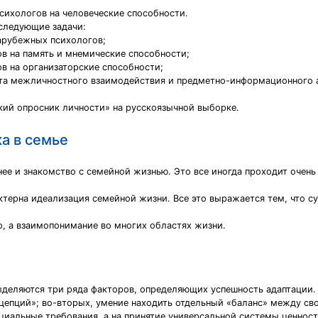
сихологов на человеческие способности.
следующие задачи:
арубежных психологов;
в на память и мнемические способности;
в на организаторские способности;
та межличностного взаимодействия и предметно-информационного а
ий опросник личности» на русскоязычной выборке.
а в семье
нее и знакомство с семейной жизнью. Это все иногда проходит очень
ктерна идеализация семейной жизни. Все это выражается тем, что с
о, а взаимопонимание во многих областях жизни.
еляются три ряда факторов, определяющих успешность адаптации. Э
цепций»; во-вторых, умение находить отдельный «баланс» между с
оциальные требования, а на принятие универсальной системы ценност