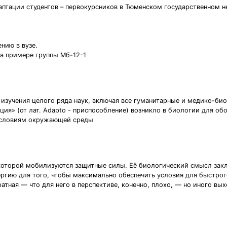
аптации студентов – первокурсников в Тюменском государственном н
нию в вузе.
на примере группы Мб-12-1
зучения целого ряда наук, включая все гуманитарные и медико-био
ация» (от лат. Adapto - приспособление) возникло в биологии для о
 условиям окружающей среды
я которой мобилизуются защитные силы. Её биологический смысл закл
ргию для того, чтобы максимально обеспечить условия для быстрог
ратная — что для него в перспективе, конечно, плохо, — но иного вых