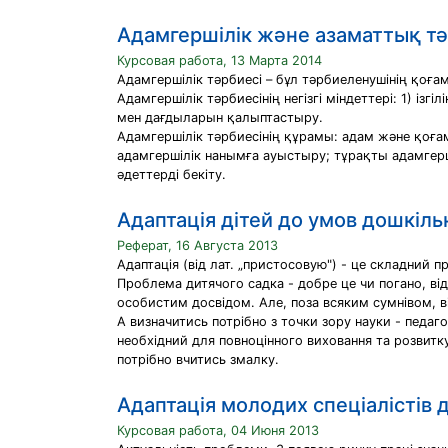
Адамгершілік және азаматтық тә
Курсовая работа, 13 Марта 2014
Адамгершілік тәрбиесі – бұл тәрбиеленушінің қоға
Адамгершілік тәрбиесінің негізгі міндеттері: 1) із
мен дағдыларын қалыптастыру.
Адамгершілік тәрбиесінің құрамы: адам және қоға
адамгершілік нанымға ауыстыру; тұрақты адамгер
әдеттерді бекіту.
Адаптація дітей до умов дошкіл
Реферат, 16 Августа 2013
Адаптація (від лат. „пристосовую") - це складний п
Проблема дитячого садка - добре це чи погано, від
особистим досвідом. Але, поза всяким сумнівом, ві
А визначитись потрібно з точки зору науки - педаго
необхідний для повноцінного виховання та розвитк
потрібно вчитись змалку.
Адаптація молодих спеціалістів д
Курсовая работа, 04 Июня 2013