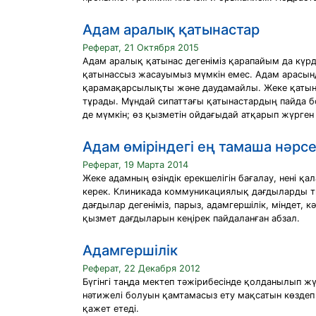
Адам аралық қатынастар
Реферат, 21 Октября 2015
Адам аралық қатынас дегенiмiз қарапайым да күр
қатынассыз жасауымыз мүмкiн емес. Адам арасында
қарамақарсылықты жəне даудамайлы. Жеке қатынаст
тұрады. Мұндай сипаттағы қатынастардың пайда б
де мүмкiн; өз қызметiн ойдағыдай атқарып жүрген мұ
Адам өміріндегі ең тамаша нәрс
Реферат, 19 Марта 2014
Жеке адамның өзіндік ерекшелігін бағалау, нені қа
керек. Клиникада коммуникациялық дағдыларды тиі
дағдылар дегеніміз, парыз, адамгершілік, міндет
қызмет дағдыларын кеңірек пайдаланған абзал.
Адамгершілік
Реферат, 22 Декабря 2012
Бүгінгі таңда мектеп тәжірибесінде қолданылып жү
нәтижелі болуын қамтамасыз ету мақсатын көздеп то
қажет етеді.