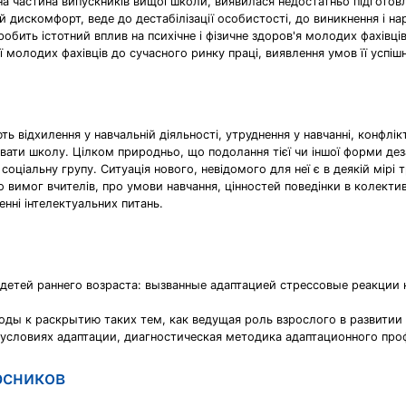
на частина випускників вищої школи, виявилася недостатньо підгото
 дискомфорт, веде до дестабілізації особистості, до виникнення і нар
обить істотний вплив на психічне і фізичне здоров'я молодих фахівців
 молодих фахівців до сучасного ринку праці, виявлення умов її успішно
відхилення у навчальній діяльності, утруднення у навчанні, конфлік
увати школу. Цілком природньо, що подолання тієї чи іншої форми де
 соціальну групу. Ситуація нового, невідомого для неї є в деякій мі
 вимог вчителів, про умови навчання, цінностей поведінки в колекти
енні інтелектуальних питань.
 детей раннего возраста: вызванные адаптацией стрессовые реакции
ы к раскрытию таких тем, как ведущая роль взрослого в развитии 
 условиях адаптации, диагностическая методика адаптационного про
рсников