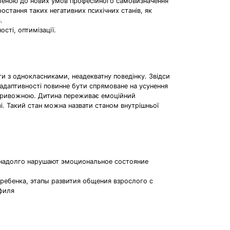
вленою до нових умов професійного самовизначення
остання таких негативних психічних станів, як
.
сті, оптимізації.
ти з однокласниками, неадекватну поведінку. Звідси
задаптивності повинне бути спрямоване на усунення
рі тривожною. Дитина переживає емоційний
ві. Такий стан можна назвати станом внутрішньої
 надолго нарушают эмоциональное состояние
ребенка, этапы развития общения взрослого с
филя