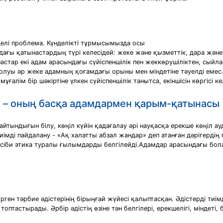
делi проблема. Күнделiктi тұрмысымызда осы
ғы қатынастардың түрi келесiдей: жеке жəне қызметтiк, дара жəне
ар екi адам арасындағы сүйiспеншiлiк пен жеккөрушiлiктен, сыйлас
олуы əр жеке адамның қоғамдағы орыны мен мiндетiне тəуелдi емес.
ғалiм бiр шəкiртiне үлкен сүйiспеншiлiк танытса, екiншiсiн көргiсi к
е – оның басқа адамдармен қарым-қатынасы
лайтындығын білу, көңіл күйін қадағалау әрі науқасқа ерекше көңіл ау
мді пайдалану - «Ақ халатты абзал жандар» деп атанған дәрігердің
, кәсіби этика туралы ғылымдарды белгілейді.Адамдар арасындағы бо
рген тәрбие әдістерінің бірыңғай жүйесі қалыптасқан. Әдістерді тиі
птастырады. Әрбір әдістің өзіне тән белгілері, ерекшелігі, міндеті,