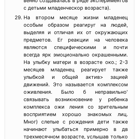
венно создавалась в ряде экспериментов
с детьми младенческор возраста).
На втором месяце жизни младенец
особым образом реагируг на людей,
выделяя и отличая их от окружающих
предметов. Ег реакции на человека
являются специфическими и почти
всегда ярк эмоционально окрашенными.
На улыбку матери в возрасте око.; 2-3
месяцев младенец реагирует также
улыбкой и общей актив> зацией
движений. Это называется комплексом
оживления. Было б неправильно'
связывать возникновение у ребенка
комплекса ожи ления со зрительным
восприятием хорошо знакомых лиц.
Мног) слепые с рождения дети также
начинают улыбаться примерно в дв
трехмесячном возрасте, услышав только