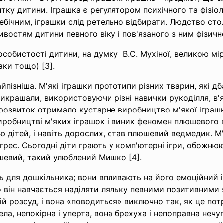
тку дитини. Іграшка є регулятором психічного та фізіо
ебічним, іграшки слід ретельно відбирати. Людство сто
остям дитини певного віку і пов'язаного з ним фізично
собистості дитини, на думку В.С. Мухіної, великою мі
ки тощо) [3].
найпізніша. М'які іграшки прототипи різних тварин, які 
икрашали, використовуючи різні навички рукоділля, в'я
ий розвиток отримало кустарне виробництво м'якої ігра
виробництві м'яких іграшок і виник феномен плюшевого
 дітей, і навіть дорослих, став плюшевий ведмедик. М'я
грес. Сьогодні діти грають у комп'ютерні ігри, обожнюю
евий, такий улюблений Мишко [4].
ль для дошкільника; вони впливають на його емоційний 
 він навчається наділяти ляльку певними позитивними 
й розсуд, і вона «поводиться» виключно так, як це пот
села, непокірна і уперта, вона брехуха і непоправна неч