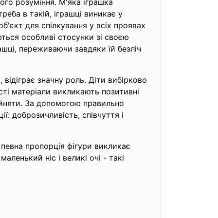
ого розуміння. М'яка іграшка
реба в такій, іграшці виникає у
 об'єкт для спілкування у всіх проявах
ться особливі стосунки зі своєю
ашці, переживаючи завдяки їй безліч
 відіграє значну роль. Діти вибірково
асті матеріали викликають позитивні
ийняти. За допомогою правильно
ї: доброзичливість, співчуття і
 певна пропорція фігури викликає
ленький ніс і великі очі - такі