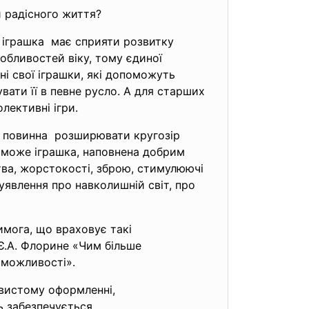
и радісного життя?
: іграшка має сприяти розвитку
собливостей віку, тому єдиної
ні свої іграшки, які допоможуть
вати її в певне русло. А для старших
лективні ігри.
а повинна розширювати кругозір
и може іграшка, наповнена добрим
тва, жорстокості, зброю, стимулюючі
уявлення про навколишній світ, про
имога, що враховує такі
 Є.А. Флорине «Чим більше
і можливості».
рвистому оформленні,
ь забезпечується