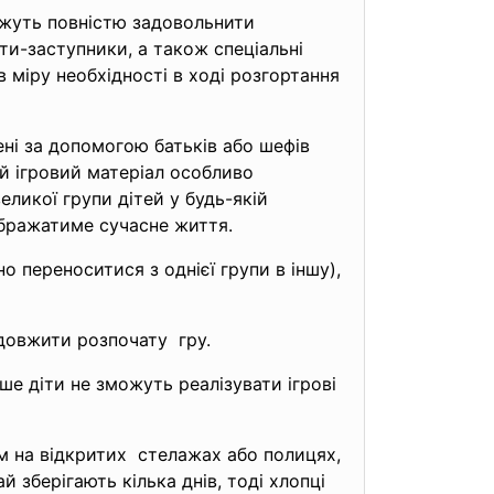
ожуть повністю задовольнити
ти-заступники, а також спеціальні
 міру необхідності в ході розгортання
ені за допомогою батьків або шефів
ий ігровий матеріал особливо
еликої групи дітей у будь-якій
дображатиме сучасне життя.
но переноситися з однієї групи в іншу),
одовжити розпочату гру.
кше діти не зможуть реалізувати ігрові
м на відкритих стелажах або полицях,
 зберігають кілька днів, тоді хлопці