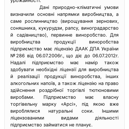
урожайності.
Дані природно-кліматичні умови
визначили основні напрямки виробництва, а
саме рослинництво (вирощування зернових,
соняшника, кукурудзи, рапсу, виноградарство
й садівництво), первинне виноробство. Для
виробництва продукції виноробства
підприємство має ліцензію ДААК ДПА України
№286 від 06.07.2006г., що діє до 06.07.2012г.
Надалі підприємство має намір також
здобувати необхідні ліцензії для виробництва
й реалізації продукції виноробства, інших
алкогольних напоїв, а також ліцензію на право
здійснення роздрібної торгівлі тютюновими
виробами. Підприємство має власну
торгівельну марку «Арсі», під якою вже
вироблялися натуральні соки. Іншими
ліцензованими видами діяльності
підприємство займатися не планує.