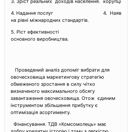
3. Зріст реальних доходів населення.
корупції се
4. Надання послуг
4. Наявніст
на рівні міжнародних
стандартів.
5. Ріст ефективності
основного виробництва.
Проведений аналіз допоміг вибрати для
овочесховища маркетингову стратегію
обмеженого зростання в силу чітко
визначеного максимального обсягу
завантаження овочесховища. Отож єдиним
інструментом збільшення прибутку є
оптимізація асортименту.
Фінансування. ТДВ «Комсомолець» має
добру кредитну історію і тому з легкістю