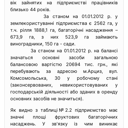
вік зайнятих на підприємстві працівників
близько 44 років.
За станом на 01.01.2012 р. у
землекористуванні підприємства є 2562 га, у
т.ч. рілля 1888,1 га, багаторічні насадження –
673,9 га, з них 523,9 га займають
виноградники, 150 га - сади.
За станом на 01.01.2012 р. на балансі
значаться основні засоби загальною
балансовою вартістю 20694 тис. грн., які
перебувають за адресою м.Арциз, вул.
Комсомольська, 30 у робочому стані
(законсервованих, невикористовуваних у
господарській діяльності або зданих в оренду
основних засобів не значиться).
Як видно з таблиці№2.2 підприємство має
значні площі фруктових багаторічних
насаджень. У зв'язку із чим виникає