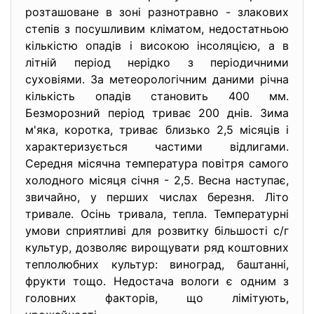
розташоване в зоні разнотравно - злакових
степів з посушливим кліматом, недостатньою
кількістю опадів і високою інсоляцією, а в
літній період нерідко з періодичними
суховіями. За метеорологічним даними річна
кількість опадів становить 400 мм.
Безморозний період триває 200 днів. Зима
м'яка, коротка, триває близько 2,5 місяців і
характеризується частими відлигами.
Середня місячна температура повітря самого
холодного місяця січня - 2,5. Весна наступає,
звичайно, у перших числах березня. Літо
тривале. Осінь тривала, тепла. Температурні
умови сприятливі для розвитку більшості с/г
культур, дозволяє вирощувати ряд коштовних
теплолюбних культур: виноград, баштанні,
фрукти тощо. Недостача вологи є одним з
головних факторів, що лімітують,