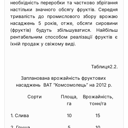
необхідність переробки та частково збрігання
настільки значного обсягу фруктів. Середня
тривалість до промислового збору врожаю
насаджень 5 років, отже, обсяги сировини
(фруктів) будуть збільшуватися. Найбільш
рентабельним способом реалізації фруктів є
їхній продаж у свіжому виді.
Таблиця2.2.
Запланована врожайність фруктових
насаджень ВАТ “Комсомолець” на 2012 р.
Сорти
Площа,
Врожайність,
Вро
га
тонн/га
т
1. Слива
10
15
1
2. Груша
5
10