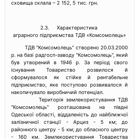
сховища склала – 2 152, 5 тис. грн.
2.3. Характеристика
аграрного підприємства ТДВ «
Комсомолець»
ТДВ "Комсомолець" створено 20.03.2000
р. на базі радгосп-заводу "Комсомолець", який
був утворений в 1946 р. За період свого
існування Товариство розвилося й
сформувалося як стійке й рентабельне
підприємство, яке поступово розвивалося й
накопичувало виробничий потенціал.
Територія землекористування ТДВ
"Комсомолець" розташована на півдні
Одеської області, віддаленість до найближчої
залізничної станції - Арциз - 5 км; до
районного центру - 5 км; до обласного центру
- 160 км. Землекористування Товариства