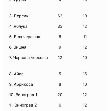
3. Персик
62
10
6
4. Яблука
33
12
3
5. Біла черешня
6
11
6. Вишня
9
12
1
7. Червона черешня
12
10
1
8. Айва
5
15
9. Абрикоса
8
10
10. Виноград 1
20
12
2
11. Виноград 2
6
12