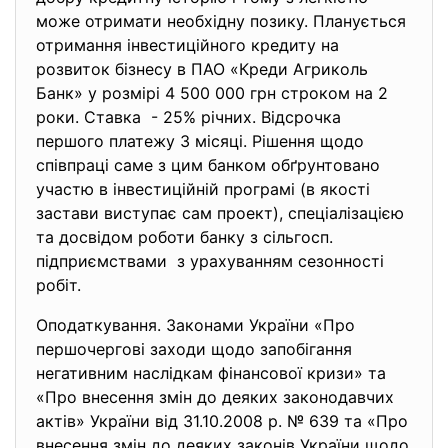
може отримати необхідну позику. Планується
отримання інвестиційного кредиту на
розвиток бізнесу в ПАО «Креди Агриколь
Банк» у розмірі 4 500 000 грн строком на 2
роки. Ставка - 25% річних. Відсрочка
першого платежу 3 місяці. Рішення щодо
співпраці саме з цим банком обґрунтовано
участю в інвестиційній програмі (в якості
застави виступає сам проект), спеціалізацією
та досвідом роботи банку з сільгосп.
підприємствами з урахуванням сезонності
робіт.
Оподаткування. Законами України «Про
першочергові заходи щодо запобігання
негативним наслідкам фінансової кризи» та
«Про внесення змін до деяких законодавчих
актів» України від 31.10.2008 р. № 639 та «Про
внесення змін до деяких законів України щодо