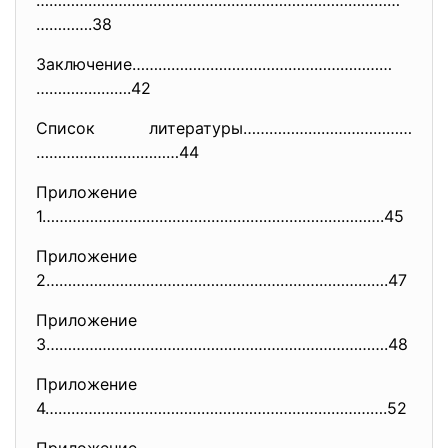
…………………………………………………………………………
……
…….38
Заключение……………………………………………………
………………….42
Список литературы…………………………………
……………………………44
Приложение
1…………………………………………………………………….45
Приложение
2…………………………………………………………………….47
Приложение
3…………………………………………………………………….48
Приложение
4…………………………………………………………………….52