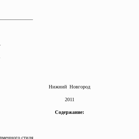
_______
_______
1
_
1
Нижний Новгород
2011
Содержание:
рменного стиля