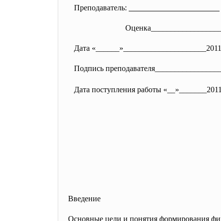
Преподаватель:
_______________________
Оценка_________________
Дата «______»_________________
____201
Подпись преподавателя________________
Дата поступления работы «__»_______201
Введение
Основные цели и понятия формирования фи