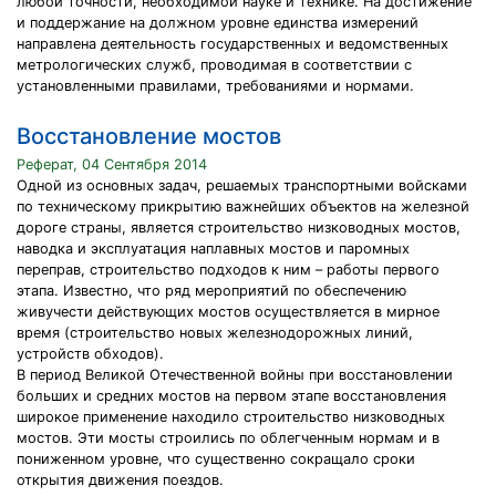
любой точности, необходимой науке и технике. На достижение
и поддержание на должном уровне единства измерений
направлена деятельность государственных и ведомственных
метрологических служб, проводимая в соответствии с
установленными правилами, требованиями и нормами.
Восстановление мостов
Реферат, 04 Сентября 2014
Одной из основных задач, решаемых транспортными войсками
по техническому прикрытию важнейших объектов на железной
дороге страны, является строительство низководных мостов,
наводка и эксплуатация наплавных мостов и паромных
переправ, строительство подходов к ним – работы первого
этапа. Известно, что ряд мероприятий по обеспечению
живучести действующих мостов осуществляется в мирное
время (строительство новых железнодорожных линий,
устройств обходов).
В период Великой Отечественной войны при восстановлении
больших и средних мостов на первом этапе восстановления
широкое применение находило строительство низководных
мостов. Эти мосты строились по облегченным нормам и в
пониженном уровне, что существенно сокращало сроки
открытия движения поездов.