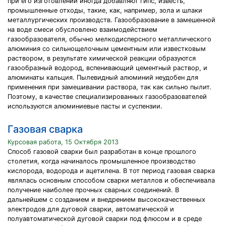
при его изготовлении иногда добавляют гипс, известь,
промышленные отходы, такие, как, например, зола и шлаки
металлургических производств. Газообразование в замешенной
на воде смеси обусловлено взаимодействием
газообразователя, обычно мелкодисперсного металлического
алюминия со сильнощелочным цементным или известковым
раствором, в результате химической реакции образуются
газообразный водород, вспенивающий цементный раствор, и
алюминаты кальция. Пылевидный алюминий неудобен для
применения при замешивании раствора, так как сильно пылит.
Поэтому, в качестве специализированных газообразователей
используются алюминиевые пасты и суспензии.
Газовая сварка
Курсовая работа, 15 Октября 2013
Способ газовой сварки был разработан в конце прошлого
столетия, когда начиналось промышленное производство
кислорода, водорода и ацетилена. В тот период газовая сварка
являлась основным способом сварки металлов и обеспечивала
получение наиболее прочных сварных соединений. В
дальнейшем с созданием и внедрением высококачественных
электродов для дуговой сварки, автоматической и
полуавтоматической дуговой сварки под флюсом и в среде