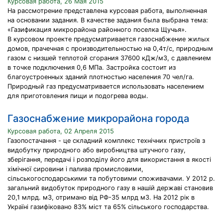
Курсовая работа, 26 Мая 2015
На рассмотрение представлена курсовая работа, выполненная
на основании задания. В качестве задания была выбрана тема:
«Газификация микрорайона районного поселка Щучья».
В курсовом проекте предусматривается газоснабжение жилых
домов, прачечная с производительностью на 0,4т/с, природным
газом с низшей теплотой сгорания 37600 кДж/м3, с давлением
в точке подключения 0,6 МПа. Застройка состоит из
благоустроенных зданий плотностью населения 70 чел/га.
Природный газ предусматривается использовать населением
для приготовления пищи и подогрева воды.
Газоснабжение микрорайона города
Курсовая работа, 02 Апреля 2015
Газопостачання - це складний комплекс технічних пристроїв з
видобутку природного або виробництва штучного газу,
зберігання, передачі і розподілу його для використання в якості
хімічної сировини і палива промисловими,
сільськогосподарськими та побутовими споживачами. У 2012 р.
загальний видобуток природного газу в нашій державі становив
20,1 млрд. м3, отримано від РФ-35 млрд м3. На 2012 рік в
Україні газифіковано 83% міст та 65% сільського господарства.