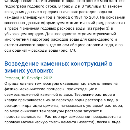
Формирование статистического ряда. Построение многолетнего
гидрографа годового стока. В графы 2 и 3 таблицы 1.1 занесем
из задания данные о средних значениях расходов воды за
каждый календарный год в период с 1981 по 2010. На основании
занесенных данных сформируем статистический ряд, разместив
в графе 4 значения годовых расходов воды (из графы 3) в
убывающем порядке. Для наглядности строим ступенчатый
многолетний гидрограф расходов воды для календарного и
статистического рядов, где по оси абсцисс отложим года, а по
оси ординат – расходы воды (рис. 1.1).
Возведение каменных конструкций в
зимних условиях
Реферат, 19 Декабря 2012
Отрицательные температуры оказывают сильное влияние на
физико-механические процессы, происходящие в
свежевыложенной каменной кладке. Твердение раствора в
кладке прекращается из-за перехода воды раствора в лед, а
реакция гидратации цемента, начавшаяся с укладкой раствора,
по мере снижения температуры раствора затухает и
приостанавливается. Раствор при замерзании превращается в
прочную механическую смесь цемента (извести), песка и льда.