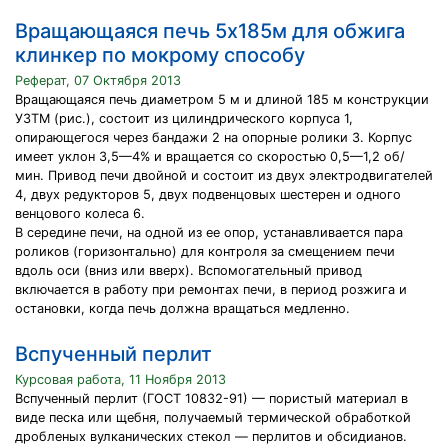
Вращающаяся печь 5x185м для обжига
клинкер по мокрому способу
Реферат, 07 Октября 2013
Вращающаяся печь диаметром 5 м и длиной 185 м конструкции
УЗТМ (рис.), состоит из цилиндрического корпуса 1,
опирающегося через бандажи 2 на опорные ролики 3. Корпус
имеет уклон 3,5—4% и вращается со скоростью 0,5—1,2 об/
мин. Привод печи двойной и состоит из двух электродвигателей
4, двух редукторов 5, двух подвенцовых шестерен и одного
венцового колеса 6.
В середине печи, на одной из ее опор, устанавливается пара
роликов (горизонтально) для контроля за смещением печи
вдоль оси (вниз или вверх). Вспомогательный привод
включается в работу при ремонтах печи, в период розжига и
остановки, когда печь должна вращаться медленно.
Вспученный перлит
Курсовая работа, 11 Ноября 2013
Вспученный перлит (ГОСТ 10832-91) — пористый материал в
виде песка или щебня, получаемый термической обработкой
дробленых вулканических стекол — перлитов и обсидианов.