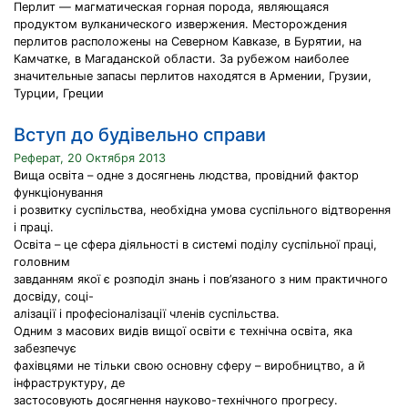
Перлит — магматическая горная порода, являющаяся
продуктом вулканического извержения. Месторождения
перлитов расположены на Северном Кавказе, в Бурятии, на
Камчатке, в Магаданской области. За рубежом наиболее
значительные запасы перлитов находятся в Армении, Грузии,
Турции, Греции
Вступ до будівельно справи
Реферат, 20 Октября 2013
Вища освіта – одне з досягнень людства, провідний фактор
функціонування
і розвитку суспільства, необхідна умова суспільного відтворення
і праці.
Освіта – це сфера діяльності в системі поділу суспільної праці,
головним
завданням якої є розподіл знань і пов’язаного з ним практичного
досвіду, соці-
алізації і професіоналізації членів суспільства.
Одним з масових видів вищої освіти є технічна освіта, яка
забезпечує
фахівцями не тільки свою основну сферу – виробництво, а й
інфраструктуру, де
застосовують досягнення науково-технічного прогресу.