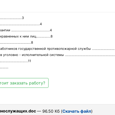
…...………….3
щих …………………………………...4
…................................4
риравненных к ним лиц…………...8
…………………………………..8
тников государственной противопожарной службы ...…………………………………......
органов уголовно - исполнительной системы .…………………………………
…………………………...11
…………
тоит заказать работу?
еннослужащих.doc
— 96.50 Кб (
Скачать файл
)