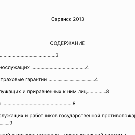
Саранск 2013
СОДЕРЖАНИЕ
……………
……………...………….3
оеннослужащих …………………………………...4
ые гарантии ……............................
....4
лужащих и приравненных к ним лиц…………...8
иции .……………………………………………..8
ослужащих и работников государственной противопожар
.........9
ний и органов уголовно - исполнительной системы .