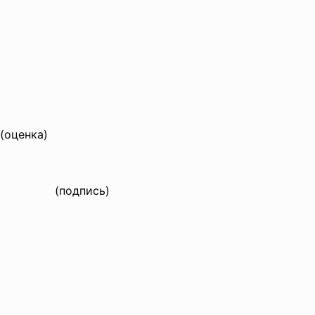
ка)
)
(подпись)