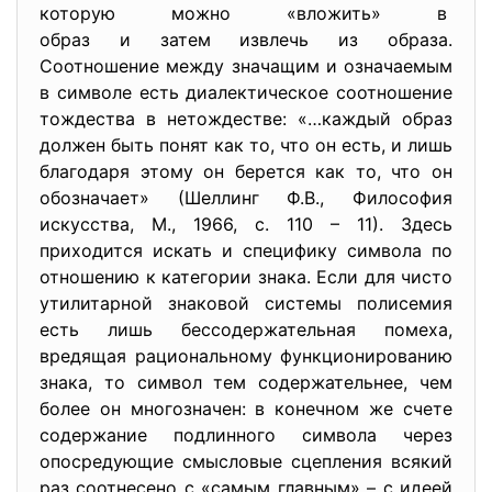
которую можно «вложить» в
образ и затем извлечь из образа.
Соотношение между значащим и означаемым
в символе есть диалектическое соотношение
тождества в нетождестве: «…каждый образ
должен быть понят как то, что он есть, и лишь
благодаря этому он берется как то, что он
обозначает» (Шеллинг Ф.В., Философия
искусства, М., 1966, с. 110 – 11). Здесь
приходится искать и специфику символа по
отношению к категории знака. Если для чисто
утилитарной знаковой системы полисемия
есть лишь бессодержательная помеха,
вредящая рациональному функционированию
знака, то символ тем содержательнее, чем
более он многозначен: в конечном же счете
содержание подлинного символа через
опосредующие смысловые сцепления всякий
раз соотнесено с «самым главным» – с идеей