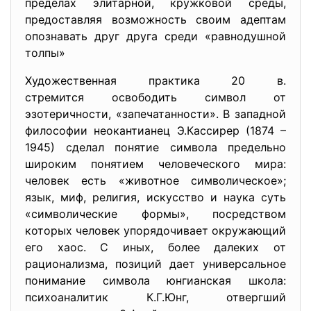
пределах элитарной, кружковой среды,
предоставляя возможность своим адептам
опознавать друг друга среди «равнодушной
толпы»
Художественная практика 20 в.
стремится освободить символ от
эзотеричности, «запечатанности». В западной
философии неокантианец Э.Кассирер (1874 –
1945) сделал понятие символа предельно
широким понятием человеческого мира:
человек есть «животное символическое»;
язык, миф, религия, искусство и наука суть
«символические формы», посредством
которых человек упорядочивает окружающий
его хаос. С иных, более далеких от
рационализма, позиций дает универсальное
понимание символа юнгианская школа:
психоаналитик К.Г.Юнг, отвергший