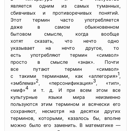
является одним из самых
туманных,
сбивчивых и противоречивых
понятий.
Этот термин часто
употребляется
даже в самом обыкновенном
бытовом смысле, когда вообще
хотят сказать, что нечто одно
указывает на нечто другое, то
есть употребляют термин «
символ»
просто в смысле «знак». Почти
все путают термин «символ»
1
с такими терминами, как «
аллегория»
,
2
3
«эмблема»
, «персонификация»
, «тип»,
4
«миф»
и т. д. И при всем этом все
культурные языки мира неизменно
пользуются этим термином и всячески его
сохраняют, несмотря на десятки других
терминов, которыми, казалось бы, вполне
можно было его заменить. В математике —