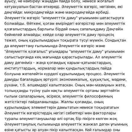
ауьісу, не кейбіреуі жаңадан пайда болу, немесе жоғалып
кетуахуалын бастан өткереді. Әлеуметтік өзгеріс, негізінен, екі
деңгейде: микродеңгейде және макродеңгейде өрбиді.
Әлеуметтік өзгеріс "әлеуметттік даму" ұғымымен шатастыруға
болмайды. Өйткені, қоғам өміріндегі өзгерістер мен әлеуметтік
қозғалыстардың барлығы бірдей оның сапалықдаму Деңгейін
бейнелей алмайды; кейде олар әлеуметтік даму процесің
тежеп, оның құрылымдарын тоқырата түсуі мүмкін. Сондықтан
да әлеуметтану ғылымында Әлеуметтік өзгеріс және
"Әлеуметтік қозғалыс" ұғымдары "әлеуметтік даму" ұғымымен
салыстырғанда кең мағынада қарастырылады. Ал әлеуметтік
даму дегеніміз - жаңа қоғамдық карым-қатынастардың,
институттардың, нормалар мен құндылықтардың пайда
болуына жетелейтін күрделі құрылымдық процесс. Әлеуметтік
дамуды бағалаудың әртүрлі: экономикалық, құқықтық, мәдени,
рухани, т.б. өлшемдері калыптаскан. Оның мән-мазмұнын жете,
толыққанды түсіну үшін нақты әлеуметтік ортаны зерттейтін
ғылым салаларының, әсіресе, әлеуметтік философияның
жетістіктері пайдаланылады. Жалпы қоғамды, оның
құрылымдық элементтерін дамытатын немесе тоқырататын
Әлеуметтік өзгерістердің негізгі себептері мен факторлары
туралы әлеуметтанушылар әлі ортақ бір пікірге келген жоқ
Әлеуметтанулық ғылымында әлеуметтік жанжал деген ұғымның
өзіне қатысты әр алуан пікір калыптасқан. Кей ғалымдар оны