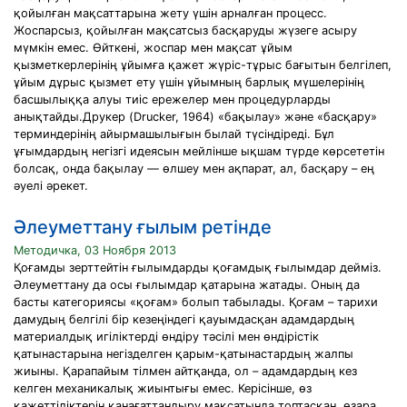
қойылған мақсаттарына жету үшін арналған процесс.
Жоспарсыз, қойылған мақсатсыз басқаруды жүзеге асыру
мүмкін емес. Өйткені, жоспар мен мақсат ұйым
қызметкерлерінің ұйымға қажет жүріс-тұрыс бағытын белгілеп,
ұйым дұрыс қызмет ету үшін ұйымның барлық мүшелерінің
басшылыққа алуы тиіс ережелер мен процедурларды
анықтайды.Друкер (Drucker, 1964) «бақылау» және «басқару»
терминдерінің айырмашылығын былай түсіндіреді. Бұл
ұғымдардың негізгі идеясын мейлінше ықшам түрде көрсететін
болсақ, онда бақылау — өлшеу мен ақпарат, ал, басқару – ең
әуелі әрекет.
Әлеуметтану ғылым ретінде
Методичка, 03 Ноября 2013
Қоғамды зерттейтін ғылымдарды қоғамдық ғылымдар дейміз.
Әлеуметтану да осы ғылымдар қатарына жатады. Оның да
басты категориясы «қоғам» болып табылады. Қоғам – тарихи
дамудың белгілі бір кезеңіндегі қауымдасқан адамдардың
материалдық игіліктерді өндіру тәсілі мен өндірістік
қатынастарына негізделген қарым-қатынастардың жалпы
жиыны. Қарапайым тілмен айтқанда, ол – адамдардың кез
келген механикалық жиынтығы емес. Керісінше, өз
қажеттіліктерін қанағаттандыру мақсатында топтасқан, өзара