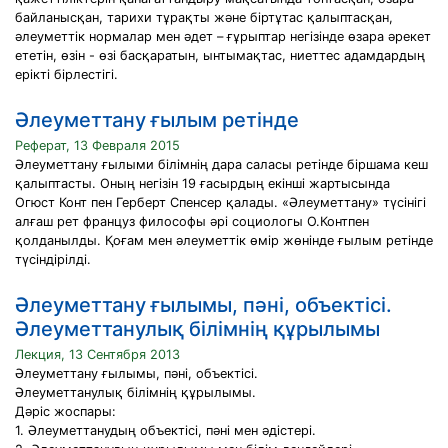
байланысқан, тарихи тұрақты және біртұтас қалыптасқан,
әлеуметтік нормалар мен әдет – ғұрыптар негізінде өзара әрекет
ететін, өзін - өзі басқаратын, ынтымақтас, ниеттес адамдардың
ерікті бірлестігі.
Әлеуметтану ғылым ретінде
Реферат, 13 Февраля 2015
Әлеуметтану ғылыми білімнің дара саласы ретінде біршама кеш
қалыптасты. Оның негізін 19 ғасырдың екінші жартысында
Огюст Конт пен Герберт Спенсер қалады. «Әлеуметтану» түсінігі
алғаш рет француз философы әрі социологы О.Контпен
қолданылды. Қоғам мен әлеуметтік өмір жөнінде ғылым ретінде
түсіндірілді.
Әлеуметтану ғылымы, пәні, объектісі.
Әлеуметтанулық білімнің құрылымы
Лекция, 13 Сентября 2013
Әлеуметтану ғылымы, пәні, объектісі.
Әлеуметтанулық білімнің құрылымы.
Дәріс жоспары:
1. Әлеуметтанудың объектісі, пәні мен әдістері.