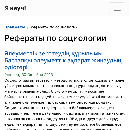
Я неуч!
Предметы
Рефераты по социологии
Рефераты по социологии
Әлеуметтік зерттеудің құрылымы.
Бастапқы әлеуметтік ақпарат жинаудың
әдістері
Реферат, 30 Октября 2013
Социологиялық зерттеу - методологиялық, методикалық және
ұйымдастырмалы – техникалық процедуралардың логикалық
жалғастырмалы жүйесі, бір-бірімен ортақ мақсатпен
байланысты: зерттеу құбылысы немесе үрдісі жөнінде мәлімет
алу және оны әлеуметтік басқару тәжірибесінде қолдану.
Социологиялық зерттеу төрт өзара байланысқан кезеңнен
тұрады: - зерттеуге дайындық; - бастапқы ақпаратты жинақтау;
- жиналған ақпаратты өңдеу және ЭВМда өңдеуге дайындау; -
өңделген ақпаратты талдау. Зерттеу нәтижелері бойынша, есеп
дайындау, қорытындыларды және кепілдемені тұжырымдау.