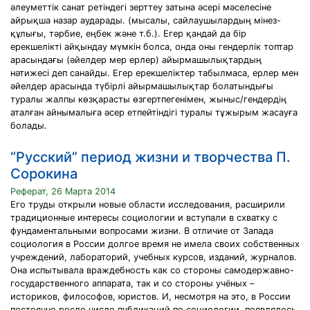
әлеуметтік санат ретіндегі зерттеу затына әсері мәселесіне
айрықша назар аударады. (мысалы, сайлаушылардың мінез-
құлығы, тәрбие, еңбек және т.б.). Егер қандай да бір
ерекшелікті айқындау мүмкін болса, онда оны гендерлік топтар
арасындағы (әйелдер мер ерлер) айырмашылықтардың
нәтижесі деп санайды. Егер ерекшеліктер табылмаса, ерлер мен
әйелдер арасында түбірлі айырмашылықтар болатындығы
туралы жалпы көзқарасты өзгертпегенімен, жыныс/гендердің
аталған айнымалыға әсер етпейтіндігі туралы тұжырым жасауға
болады.
“Русский” период жизни и творчества П.
Сорокина
Реферат, 26 Марта 2014
Его труды открыли новые области исследования, расширили
традиционные интересы социологии и вступали в схватку с
фундаментальными вопросами жизни. В отличие от Запада
социология в России долгое время не имела своих собственных
учреждений, лабораторий, учебных курсов, изданий, журналов.
Она испытывала враждебность как со стороны самодержавно-
государственного аппарата, так и со стороны учёных –
историков, философов, юристов. И, несмотря на это, в России
постоянно росло число публикаций по социологии, появлялось