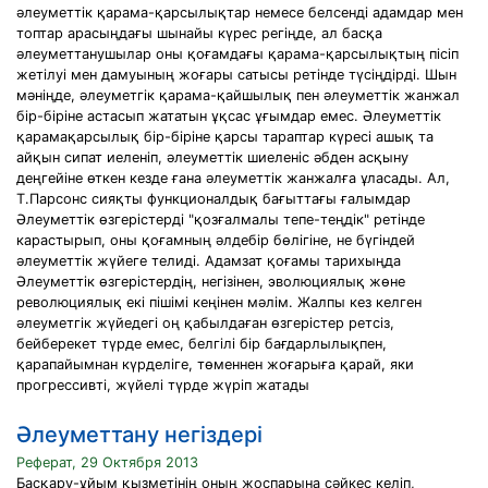
әлеуметтік қарама-қарсылықтар немесе белсенді адамдар мен
топтар арасыңдағы шынайы күрес регіңде, ал басқа
әлеуметтанушылар оны қоғамдағы қарама-қарсылықтың пісіп
жетілуі мен дамуының жоғары сатысы ретінде түсіңдірді. Шын
мәніңде, әлеуметгік қарама-қайшылық пен әлеуметтік жанжал
бір-біріне астасып жататын ұқсас ұғымдар емес. Әлеуметтік
қарамақарсылық бір-біріне қарсы тараптар күресі ашық та
айқын сипат иеленіп, әлеуметтік шиеленіс әбден асқыну
деңгейіне өткен кезде ғана әлеуметтік жанжалға ұласады. Ал,
Т.Парсонс сияқты функционалдық бағыттағы ғалымдар
Әлеуметтік өзгерістерді "қозғалмалы тепе-теңдік" ретінде
карастырып, оны қоғамның әлдебір бөлігіне, не бүгіндей
әлеуметтік жүйеге телиді. Адамзат қоғамы тарихыңда
Әлеуметтік өзгерістердің, негізінен, эволюциялық жөне
революциялық екі пішімі кеңінен мәлім. Жалпы кез келген
әлеуметгік жүйедегі оң қабылдаған өзгерістер ретсіз,
бейберекет түрде емес, белгілі бір бағдарлылықпен,
қарапайымнан күрделіге, төменнен жоғарыға қарай, яки
прогрессивті, жүйелі түрде жүріп жатады
Әлеуметтану негіздері
Реферат, 29 Октября 2013
Басқару-ұйым қызметінің оның жоспарына сәйкес келіп,