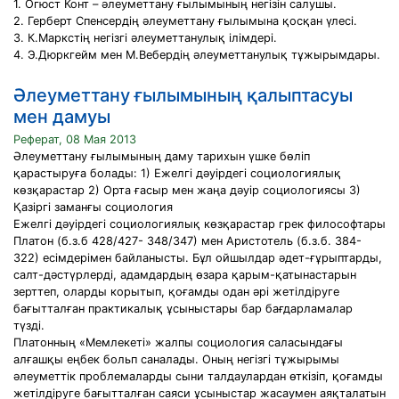
1. Огюст Конт – әлеуметтану ғылымының негізін салушы.
2. Герберт Спенсердің әлеуметтану ғылымына қосқан үлесі.
3. К.Маркстің негізгі әлеуметтанулық ілімдері.
4. Э.Дюркгейм мен М.Вебердің әлеуметтанулық тұжырымдары.
Әлеуметтану ғылымының қалыптасуы
мен дамуы
Реферат, 08 Мая 2013
Әлеуметтану ғылымының даму тарихын үшке бөліп
қарастыруға болады: 1) Ежелгі дәуірдегі социологиялық
көзқарастар 2) Орта ғасыр мен жаңа дәуiр социологиясы 3)
Қазіргi заманғы социология
Ежелгі дәуірдегi социологиялық көзқарастар грек философтары
Платон (б.з.б 428/427- 348/347) мен Аристотель (б.з.б. 384-
322) есiмдерiмен байланысты. Бұл ойшылдар әдет-ғұрыптарды,
салт-дәстүрлердi, адамдардың өзара қарым-қатынастарын
зерттеп, оларды корытып, қоғамды одан әрi жетiлдiруге
бағытталған практикалық ұсыныстары бар бағдарламалар
түздi.
Платонның «Мемлекетi» жалпы социология саласындағы
алғашқы еңбек больп саналады. Оның негiзгi тұжырымы
әлеуметтiк проблемаларды сыни талдаулардан өткiзiп, қоғамды
жетілдіруге бағытталған саяси ұсыныстар жасаумен аяқталатын