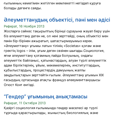
ғылымның көмегімен жетiлген мемлекеттi негiздеп құруға
болады дегенге саяды.
Әлеуметтанудың объектісі, пәні мен әдісі
Реферат, 16 Ноября 2013
Жоспарға сәйкес тақырыптың бірінші сұрауына жауап беру үшін
біз әлеуметтану деген не, ол нені зерттейді, оның объектісі мен
пәнін бір-бірінен ажыратып, шатастырмауымыз керек.
«Әлеуметтану» ұғымы латын тілінің «Societas» қоғам және
гректің logos – ілім, ұғым деген сөзінен шығады.Социология,
яғни әлеуметтану қоғамның пайда болуының, ондағы
әлеуметтік байланыс, қатынастардың, алуан түрлі әлеуметтік
адам бірліктерінің, ұйым, мекемелерінің, институттардың,
құбылыстардың, процестердің дамуының жалпы
заңдылықтарын зерттейтін ғылым. Әлеуметтану ұғымын XIX
ғасырдың ортасында атақты француз әлееументтанушысы
Огюст Конт енгізді.
“Гендер” ұғымының анықтамасы
Реферат, 11 Октября 2013
Қазіргі социология ғылымында гендер мәселесі әр түрлі
тұрғыда қарастырылады, жыныстың биологиялық және