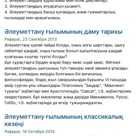
2. Әлеуметтанудың құрылымы мен білім деңгейлері.
3. Әлеуметтанудың атқаратын қызметі.
4. Әлеуметтанудың басқа қоғамдық және гуманитарлық
ғылымдар мен арақатынасы.
Әлеуметтану ғылымының даму тарихы
Реферат, 23 Сентября 2013
Әлеуметтану қалай пайда болды, оның алғы шарттары, шығу
себептері қандай, оның ғылым болып қалыптасуына қандай
қозғаушы күштер түрткі болды?
Бұл сұрақтарға бірден жауап беру емес оңай емес. Өйткені
әлеуметтанудың шығуының түп-тамыры көне заманға ұласады.
Қоғам, қоғамдық өмірдің болғанын біз антикалық
философиядан, біздің жыл санауымыздан бұрынғы VI ғасырда
өмір сүрген ұлы ойшылдары Платонның “Заңдар”, “Мемлекет
туралы” еңбектері мен Аристотельдің “Саясат”, т.б. еңбектерінен
кездестіреміз. Бұл мәселелер жаңа дәуірде Макиавелли, Руссо,
Гоббс, т.б. еңбектерінде де өткір тұжырымдалған.
Әлеуметтану ғылымының классикалық
кезеңі
Реферат, 16 Октября 2015