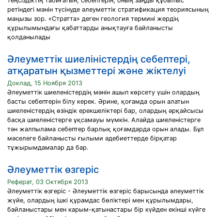
теңсіздіктің табиғатын, себептерін, оның заңды құбылыс
ретіндегі мәнін түсінуде әлеуметтік стратификация теориясының
маңызы зор. «Стратта» деген геология термині жердің
құрылымындағы қабаттарды анықтауға байланысты
қолданылады
Әлеуметтік шиеліністердің себептері,
атқаратын қызметтері және жіктелуі
Доклад, 15 Ноября 2013
Әлеуметтік шиеленістердің мәнін ашып көрсету үшін олардың
басты себептерін білу керек. Әрине, қоғамда орын алатын
шиеленістердің өзіндік ерекшеліктері бар, олардың әрқайсысы
басқа шиеленістерге ұқсамауы мүмкін. Алайда шиеленістерге
тән жалпылама себептер барлық қоғамдарда орын алады. Бұл
мәселеге байланысты ғылыми әдебиеттерде бірқатар
тұжырымдамалар да бар.
Әлеуметтік өзгеріс
Реферат, 03 Октября 2013
Әлеуметтік өзгеріс - Әлеуметтік өзгеріс барысында әлеуметтік
жүйе, олардың ішкі құрамдас бөліктері мен құрылымдары,
байланыстары мен карым-қатынастары бір күйден екінші күйге