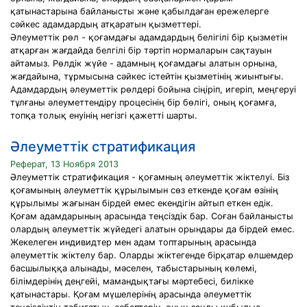
қатынастарына байланысты және қабылдаған ережелерге
сәйкес адамдардың атқаратын қызметтері.
Әлеуметтік рөл - қоғамдағы адамдардың белігілі бір қызметін
атқарған жағдайда белгілі бір тәртіп нормаларын сақтауын
айтамыз. Рөлдік жүйе - адамның қоғамдағы алатын орнына,
жағдайына, тұрмысына сәйкес істейтін қызметінің жиынтығы.
Адамдардың әлеуметтік рөлдері бойына сіңіріп, игеріп, меңгеруі
тұлғаны әлеуметтендіру процесінің бір бөлігі, оның қоғамға,
топқа толық енуінің негізгі қажетті шарты.
Әлеуметтік стратификация
Реферат, 13 Ноября 2013
Әлеуметтік стратификация - қоғамның әлеуметтік жіктелуі. Біз
қоғамының әлеуметтік құрылымын сөз еткенде қоғам өзінің
құрылымы жағынан бірдей емес екендігін айтып еткен едік.
Қоғам адамдарының арасында теңсіздік бар. Соған байланысты
олардың әлеуметтік жүйедегі алатын орындары да бірдей емес.
Жекелеген индивидтер мен адам топтарының арасында
әлеуметтік жіктелу бар. Оларды жіктегенде бірқатар өлшемдер
басшылыққа алынады, мәселен, табыстарының көлемі,
білімдерінің деңгейі, мамандықтағы мәртебесі, билікке
қатынастары. Қоғам мүшелерінің арасында әлеуметтік