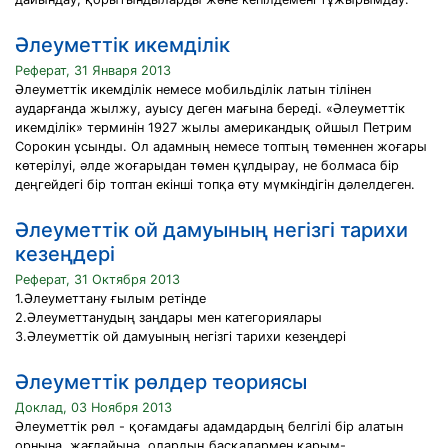
Әлеуметтік икемділік
Реферат, 31 Января 2013
Әлеуметтік икемділік немесе мобильділік латын тілінен
аударғанда жылжу, ауысу деген мағына береді. «Әлеуметтік
икемділік» терминін 1927 жылы американдық ойшыл Петрим
Сорокин ұсынды. Ол адамның немесе топтың төменнен жоғары
көтерілуі, әлде жоғарыдан төмен құлдырау, не болмаса бір
деңгейдегі бір топтан екінші топқа өту мүмкіндігін дәлелдеген.
Әлеуметтік ой дамуының негізгі тарихи
кезеңдері
Реферат, 31 Октября 2013
1.Әлеуметтану ғылым ретінде
2.Әлеуметтанудың заңдары мен категориялары
3.Әлеуметтік ой дамуының негізгі тарихи кезеңдері
Әлеуметтік рөлдер теориясы
Доклад, 03 Ноября 2013
Әлеуметтік рөл - қоғамдағы адамдардың белгілі бір алатын
орнына, жағдайына, олардың басқалармен қарым-