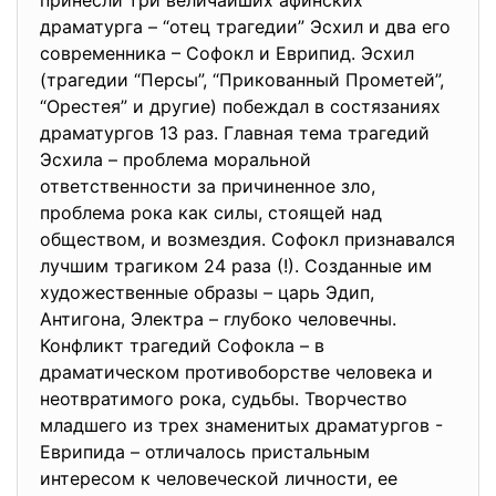
принесли три величайших афинских
драматурга – “отец трагедии” Эсхил и два его
современника – Софокл и Еврипид. Эсхил
(трагедии “Персы”, “Прикованный Прометей”,
“Орестея” и другие) побеждал в состязаниях
драматургов 13 раз. Главная тема трагедий
Эсхила – проблема моральной
ответственности за причиненное зло,
проблема рока как силы, стоящей над
обществом, и возмездия. Софокл признавался
лучшим трагиком 24 раза (!). Созданные им
художественные образы – царь Эдип,
Антигона, Электра – глубоко человечны.
Конфликт трагедий Софокла – в
драматическом противоборстве человека и
неотвратимого рока, судьбы. Творчество
младшего из трех знаменитых драматургов -
Еврипида – отличалось пристальным
интересом к человеческой личности, ее