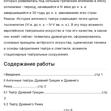
которых развивалась под сильным греческим влиянием в эпоху
эллинизма – период, начавшийся в IV веке до н. э. и
завершившийся в 30 годы до н. э. завоеванием этих стран
Римом. История античного театра охватывает почти целое
тысячелетие (VI в. до н. э. – IV-V вв. н. э.). В эту пору возникло
европейское театральное искусство в том его качестве, в каком
оно живёт сейчас: появилась драматургия, сформировались
основные принципы актёрского искусства, сценическая техника
и основы оформления театра и спектакля, возникли
стационарные театральные сооружения.
Содержание работы
I Введение…………………………………………………………………….…стр 1
II Античные театры Древней Греции и Древнего
Рима……………………....стр 2
II.1 Театр Древней Греции……………………………………………………….стр
3
II.2 Театр Древнего Рима
………………………………………………………...стр 9