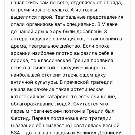
начал жить сам по себе, отделяясь от обряда,
от религиозного культа. А из толпы
выделился герой. Театральные представления
стали организовывать специально. В V веке
до нашей эры к хору были добавлены 3
актера, ведущие с ним диалог, - так возникла
драма, театральное действо. Если эпоха
архаики наиболее плотно выразила себя в
лирике, то классическая Греция проявила
себя в аттической трагедии – жанре, в
наибольшей степени отвечающем духу
античной культуры. В греческой трагедии
нашла выражение такая эстетическая
категория как катарсис, то есть очищение,
облагораживание людей. Считается что
первым трагическим поэтом в Греции был
Фестид. Первая постановка его трагедии
(название её неизвестно) состоялась весной
534 г. до н.э. на праздники Великих Деонисий.