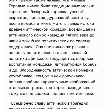
этих сценок также назывались мимами.
Героями мимов были традиционные маски:
горе-воин, базарный воришка, ученый-
шарлатан, простак, дурачащий всех и т.д.
песни комоса и мимы – это главные истоки
древней аттической комедии. Возникшая из
аттического комос комедия пятого века до
нашей эры была политической по своему
содержанию. Она постоянно затрагивала
вопросы политического строя, внешней
политики афинского государства, вопросы
воспитания молодежи, литературной борьбы
и др. Злободневность аттической комедии
усугублялась тем, чт в ней допускалась
полная свобода карикатурных изображений
отдельных граждан, которые выводились к
тому же под своими подлинными именами.
Всемирную славу аттической трагедии