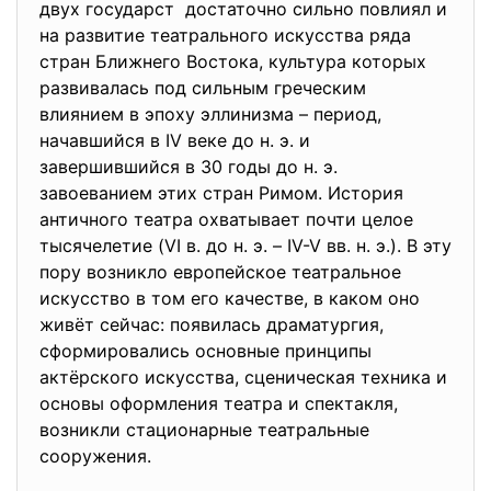
двух государст достаточно сильно повлиял и
на развитие театрального искусства ряда
стран Ближнего Востока, культура которых
развивалась под сильным греческим
влиянием в эпоху эллинизма – период,
начавшийся в IV веке до н. э. и
завершившийся в 30 годы до н. э.
завоеванием этих стран Римом. История
античного театра охватывает почти целое
тысячелетие (VI в. до н. э. – IV-V вв. н. э.). В эту
пору возникло европейское театральное
искусство в том его качестве, в каком оно
живёт сейчас: появилась драматургия,
сформировались основные принципы
актёрского искусства, сценическая техника и
основы оформления театра и спектакля,
возникли стационарные театральные
сооружения.