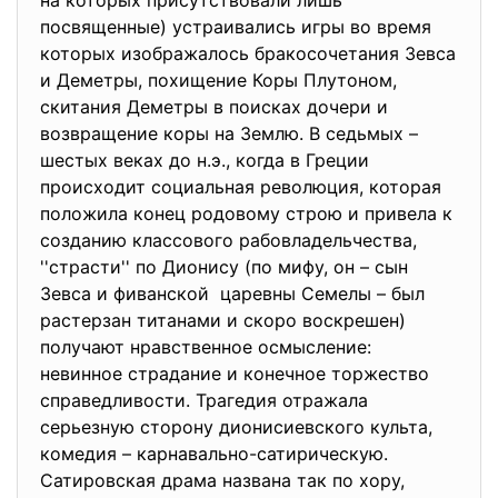
на которых присутствовали лишь
посвященные) устраивались игры во время
которых изображалось бракосочетания Зевса
и Деметры, похищение Коры Плутоном,
скитания Деметры в поисках дочери и
возвращение коры на Землю. В седьмых –
шестых веках до н.э., когда в Греции
происходит социальная революция, которая
положила конец родовому строю и привела к
созданию классового рабовладельчества,
''страсти'' по Дионису (по мифу, он – сын
Зевса и фиванской царевны Семелы – был
растерзан титанами и скоро воскрешен)
получают нравственное осмысление:
невинное страдание и конечное торжество
справедливости. Трагедия отражала
серьезную сторону дионисиевского культа,
комедия – карнавально-сатирическую.
Сатировская драма названа так по хору,