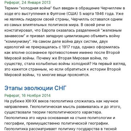
Реферат, 24 Января 2013
Термин “холодная война” был введен в обращение Черчиллем в
ходе его выступления в Фултоне (США) 5 марта 1946 года. Уже
не являясь лидером своей страны, Черчилль оставался одним
из самых влиятельных политиков мира. В своей речи он
констатировал, что Европа оказалась разделенной “железным
занавесом” и призвал западную цивилизацию объявить войну
“коммунизму”. На самом деле война двух систем, двух
идеологий не прекращалась с 1917 года, однако оформилась
как вполне осознанное противостояние именно после Второй
Мировой войны. Почему же Вторая Мировая война, по
существу, стала колыбелью войны холодной? На первый взгляд,
это кажется странным, но если обратиться к истории Второй
Мировой войны, то многие вещи прояснятся.
Этапы эволюции СНГ
Реферат, 16 Ноября 2014
На рубеже XIX-XX веков геополитика сложилась как научное
направление. Геополитическая мысль развивалась и до этого,
существовали теории геополитического характера.
Геополитика это наука основанная на стыке политологии и
географии, преимущественно политической географии.
Геополитика рассматривает политику государства в тесной