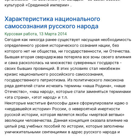
культурой «Срединной империи» .
Характеристика национального
самосознания русского народа
Курсовая работа, 13 Марта 2014
Сегодня как никогда ранее существует насущная необходимость
определенного уровня исторического сознания нации, без
которого нет ни общества, ни государственности, ни Отечества.
Бывшая вторая сверхдержава потеряла все зоны своего влияния
и сама раскололась на множество суверенных государств -
своих бывших провинций. В этих условиях стал неизбежен
кризис национального российского самосознания,
государственного патриотизма. Из политического лексикона
ряда деятелей стали исчезать термины «наша Родина», «наше
Отечество», «наш народ», которые стали заменяться терминами
«эта страна», «этот народ» и т.п.
Некоторые маститые философы даже сформулировали идею о
«неудавшейся истории» России, о невероятной инертности
русской истории, которая является якобы «мертвой ветвью»
эволюции человечества. Данная концепция оказала влияние на
целый ряд учебных пособий по истории, которые заполнены
уничижительными сентенциями в адрес русского народа и