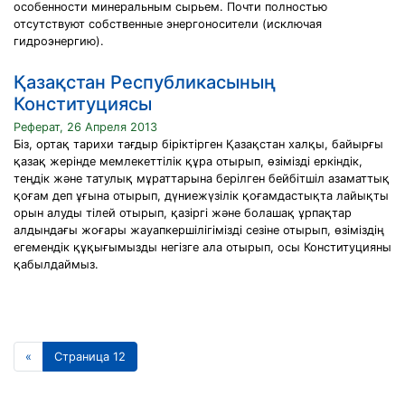
особенности минеральным сырьем. Почти полностью
отсутствуют собственные энергоносители (исключая
гидроэнергию).
Қазақстан Республикасының
Конституциясы
Реферат, 26 Апреля 2013
Бiз, ортақ тарихи тағдыр бiрiктiрген Қазақстан халқы, байырғы
қазақ жерiнде мемлекеттiлiк құра отырып, өзiмiздi еркiндiк,
теңдiк және татулық мұраттарына берiлген бейбiтшiл азаматтық
қоғам деп ұғына отырып, дүниежүзiлiк қоғамдастықта лайықты
орын алуды тiлей отырып, қазiргi және болашақ ұрпақтар
алдындағы жоғары жауапкершiлiгiмiздi сезiне отырып, өзiмiздiң
егемендiк құқығымызды негiзге ала отырып, осы Конституцияны
қабылдаймыз.
«
Страница 12