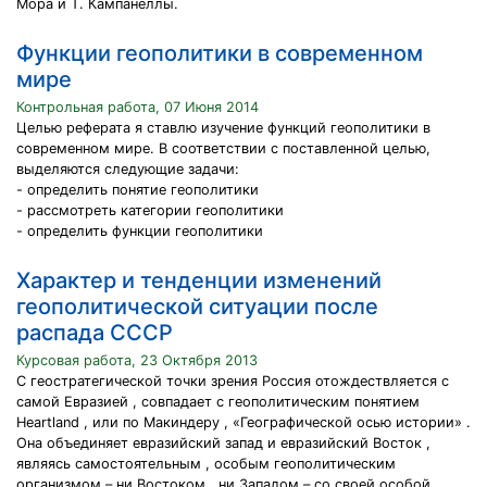
Мора и Т. Кампанеллы.
Функции геополитики в современном
мире
Контрольная работа, 07 Июня 2014
Целью реферата я ставлю изучение функций геополитики в
современном мире. В соответствии с поставленной целью,
выделяются следующие задачи:
- определить понятие геополитики
- рассмотреть категории геополитики
- определить функции геополитики
Характер и тенденции изменений
геополитической ситуации после
распада СССР
Курсовая работа, 23 Октября 2013
С геостратегической точки зрения Россия отождествляется с
самой Евразией , совпадает с геополитическим понятием
Heartland , или по Макиндеру , «Географической осью истории» .
Она объединяет евразийский запад и евразийский Восток ,
являясь самостоятельным , особым геополитическим
организмом – ни Востоком , ни Западом – со своей особой