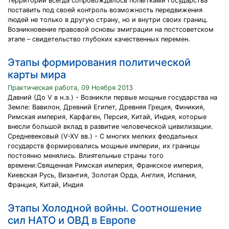
территории всегда сопровождалось попытками государства
поставить под своей контроль возможность передвижения
людей не только в другую страну, но и внутри своих границ.
Возникновение правовой основы эмиграции на постсоветском
этапе – свидетельство глубоких качественных перемен.
Этапы формирования политической
карты мира
Практическая работа, 09 Ноября 2013
Давний (До V в н.э.) - Возникли первые мощные государства на
Земле: Вавилон, Древний Египет, Древняя Греция, Финикия,
Римская империя, Карфаген, Персия, Китай, Индия, которые
внесли большой вклад в развитие человеческой цивилизации.
Средневековый (V-XV вв.) - С многих мелких феодальных
государств формировались мощные империи, их границы
постоянно менялись. Влиятельные страны того
времени:Священная Римская империя, Франкское империя,
Киевская Русь, Византия, Золотая Орда, Англия, Испания,
Франция, Китай, Индия
Этапы Холодной войны. Соотношение
сил НАТО и ОВД в Европе