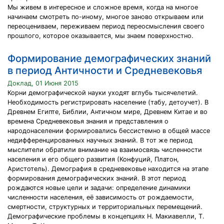
Мы живем в интересное и сложное время, когда на многое
начинаем смотреть по-иному, многое заново открываем или
переоцениваем, переживаем период переосмысления своего
прошлого, которое оказывается, мы знаем поверхностно.
Формирование демографических знаний
в период Античности и Средневековья
Доклад, 01 Июня 2015
Корни демографической науки уходят вглубь тысячелетий.
Необходимость регистрировать население (табу, детоучет). В
Древнем Египте, Библии, Античном мире, Древнем Китае и во
времена Средневековья знания и представления о
народонаселении формировались бессистемно в общей массе
недифференцированных научных знаний. В тот же период
мыслители обратили внимание на взаимосвязь численности
населения и его общего развития (Конфуций, Платон,
Аристотель). Демография в средневековье находится на этапе
формирования демографических знаний. В этот период
рождаются новые цели и задачи: определение динамики
численности населения, её зависимость от рождаемости,
смертности, структурных и территориальных перемещений.
Демографические проблемы в концепциях Н. Макиавелли, Т.