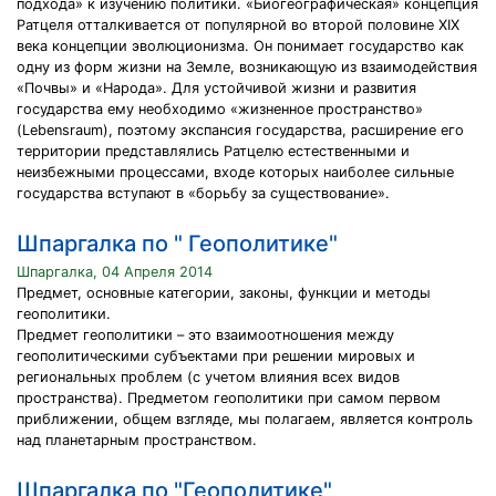
подхода» к изучению политики. «Биогеографическая» концепция
Ратцеля отталкивается от популярной во второй половине XIX
века концепции эволюционизма. Он понимает государство как
одну из форм жизни на Земле, возникающую из взаимодействия
«Почвы» и «Народа». Для устойчивой жизни и развития
государства ему необходимо «жизненное пространство»
(Lebensraum), поэтому экспансия государства, расширение его
территории представлялись Ратцелю естественными и
неизбежными процессами, входе которых наиболее сильные
государства вступают в «борьбу за существование».
Шпаргалка по " Геополитике"
Шпаргалка, 04 Апреля 2014
Предмет, основные категории, законы, функции и методы
геополитики.
Предмет геополитики – это взаимоотношения между
геополитическими субъектами при решении мировых и
региональных проблем (с учетом влияния всех видов
пространства). Предметом геополитики при самом первом
приближении, общем взгляде, мы полагаем, является контроль
над планетарным пространством.
Шпаргалка по "Геополитике"