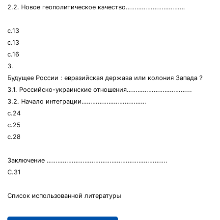
2.2. Новое геополитическое качество……………………………
с.13
с.13
с.16
3.
Будущее России : евразийская держава или колония Запада ?
3.1. Российско-украинские отношения……………………………...
3.2. Начало интеграции………………………………
с.24
с.25
с.28
Заключение ………………………………………………………….
С.31
Список использованной литературы