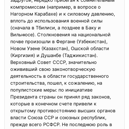
задругой, нередко прибегая к сомнительным
компромиссам (например, в вопросе о
Нагорном Карабахе) и к силовому давлению,
вплоть до использования военной силы
(сначала в Тбилиси, а позднее в Баку и
Вильнюсе). Столкновения на национальной
почве произошли в Фергане (Узбекистан),
Новом Узене (Казахстан), Ошской области
(Киргизия) и Душанбе (Таджикистан).
Верховный Совет СССР, значительно
ожививший свою законотворческую
деятельность в области государственного
строительства, пошел, к сожалению, на
популистские меры: по инициативе
Президента страны он принял ряд законов,
которые в конечном счете привели к
открытому противостоянию высших органов
власти Союза ССР и союзных республик,
прежде всего РСФСР. Не последнюю роль в