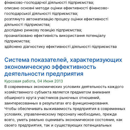
фінансово-господарчої діяльності підприємства;
описано основні методи оцінки ефективності фінансово-
господарської діяльності підприємства;
розглянуто автоматизацію процесу оцінки ефективності
діяльності підприємства;
дослідено ринкову позицію підприємства;
проаналізовано ефективність використання потенціалу
підприємства;
здійснено діагностику ефективності діяльності підприємства
Система показателей, характеризующих
экономическую эффективность
деятельности предприятия
Курсовая работа, 04 Июня 2013
В современных экономических условиях деятельность каждого
хозяйственного субъекта является предметом внимания
обширного круга участников рыночных отношений,
заинтересованных в результатах его функционирования.
Чтобы обеспечивать выживаемость предприятия в современных
условиях, управленческому персоналу необходимо, прежде
всего, уметь реально оценивать экономическое состояние, как
своего предприятия, так и существующих потенциальных