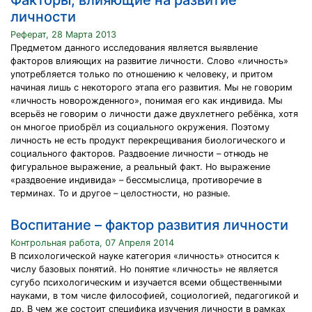
Факторы, влияющие на развитие
личности
Реферат, 28 Марта 2013
Предметом данного исследования является выявление
факторов влияющих на развитие личности. Слово «личность»
употребляется только по отношению к человеку, и притом
начиная лишь с некоторого этапа его развития. Мы не говорим
«личность новорожденного», понимая его как индивида. Мы
всерьёз не говорим о личности даже двухлетнего ребёнка, хотя
он многое приобрёл из социального окружения. Поэтому
личность не есть продукт перекрещивания биологического и
социального факторов. Раздвоение личности – отнюдь не
фигуральное выражение, а реальный факт. Но выражение
«раздвоение индивида» – бессмыслица, противоречие в
терминах. То и другое – целостности, но разные.
Воспитание – фактор развития личности
Контрольная работа, 07 Апреля 2014
В психологической науке категория «личность» относится к
числу базовых понятий. Но понятие «личность» не является
сугубо психологическим и изучается всеми общественными
науками, в том числе философией, социологией, педагогикой и
др. В чем же состоит специфика изучения личности в рамках