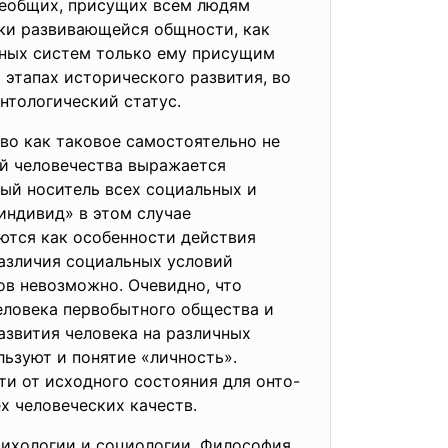
сеобщих, присущих всем людям
ски развивающейся общности, как
льных систем только ему присущим
 этапах исторического развития, во
нтологический статус.
во как таковое самостоятельно не
ей человечества выражается
ный носитель всех социальных и
«индивид» в этом случае
уются как особенности действия
различия социальных условий
ов невозможно. Очевидно, что
еловека первобытного общества и
азвития человека на различных
льзуют и понятие «личность».
и от исходного состояния для онто-
х человеческих качеств.
психологии и социологии. Философия