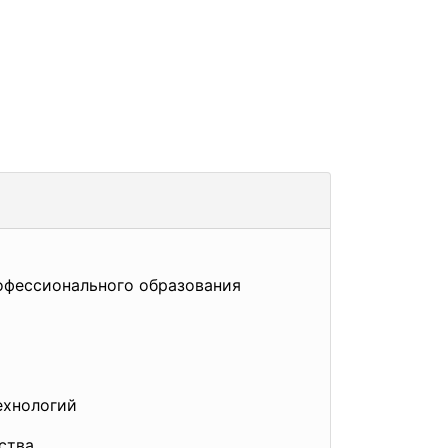
офессионального образования
ехнологий
ства