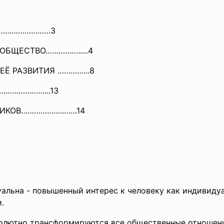
……………
………3
ОБЩЕСТВО…………….....4
Ё РАЗВИТИЯ …………...8
………………
……...13
ИКОВ………………..……14
альна - повышенный интерес к человеку как индивидуа
.
солютно трансформируются все общественные отношени