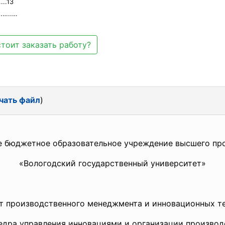
.13
…..…
тоит заказать работу?
чать файл
)
е бюджетное образовательное учреждение высшего пр
«Вологодский государственный университет»
т производственного менеджмента и инновационных т
едра управления инновациями и организации производ