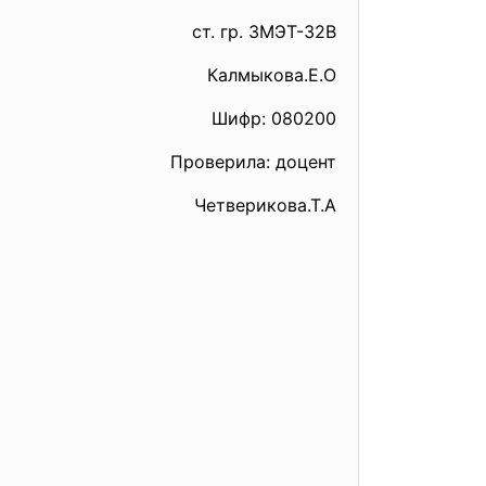
ст. гр. ЗМЭТ-32В
Калмыкова.Е.О
Шифр: 080200
Проверила: доцент
Четверикова.Т.А