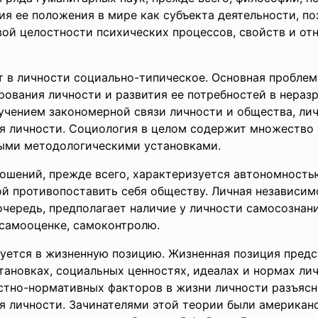
ия ее положения в мире как субъекта деятельности, по
вой целостности психических процессов, свойств и от
 в личности социально-типическое. Основная пробле
рования личности и развития ее потребностей в нераз
чением закономерной связи личности и общества, лич
я личности. Социология в целом содержит множество 
ными методологическими установками.
ношений, прежде всего, характеризуется автономность
ой противопоставить себя обществу. Личная независи
 очередь, предполагает наличие у личности самосознани
, самооценке, самоконтролю.
ется в жизненную позицию. Жизненная позиция предс
ановках, социальных ценностях, идеалах и нормах лич
стно-нормативных факторов в жизни личности разъясн
я личности. Зачинателями этой теории были американс