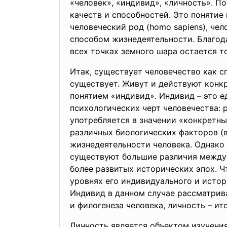
«человек», «индивид», «личность». П
качеств и способностей. Это поняти
человеческий род (homo sapiens), че
способом жизнедеятельности. Благода
всех точках земного шара остается 
Итак, существует человечество как с
существует. Живут и действуют конк
понятием «индивид». Индивид – это е
психологических черт человечества: р
употребляется в значении «конкретны
различных биологических факторов (в
жизнедеятельности человека. Однако 
существуют большие различия между 
более развитых исторических эпох. Ч
уровнях его индивидуального и истор
Индивид в данном случае рассматрив
и филогенеза человека, личность – ит
Личность является объектом изучения