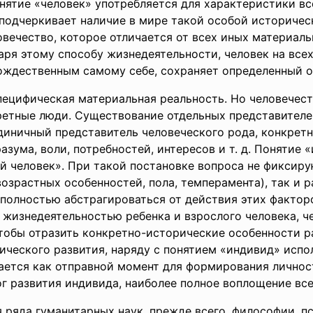
онятие «человек»
употребляется для характеристики в
е подчеркивает наличие в мире такой особой историче
ловечество, которое отличается от всех иных материа
ря этому способу жизнедеятельности, человек на всех
тождественным самому себе, сохраняет определенный о
пецифическая материальная реальность. Но человечест
ретные люди. Существование отдельных представител
диничный представитель человеческого рода, конкрет
азума, воли, потребностей, интересов и т. д. Понятие 
й человек». При такой постановке вопроса не фиксир
озрастных особенностей, пола, темперамента), так и 
полностью абстрагироваться от действия этих фактор
жизнедеятельностью ребенка и взрослого человека, ч
тобы отразить конкретно-исторические особенности р
ического развития, наряду с понятием «индивид» испо
ается как отправной момент для формирования личност
ог развития индивида, наиболее полное воплощение все
 ряда гуманитарных наук, прежде всего, философии, 