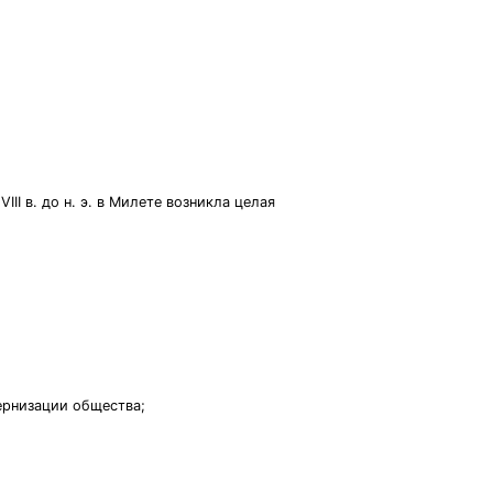
I в. до н. э. в Милете возникла целая
ернизации общества;