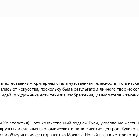
 естественным критерием стала чувственная телесность, то в наук
лась от искусства, поскольку была результатом личного творческог
 идей. У художника есть техника изображения, у мыслителя - техник
ы XV столетия) - это хозяйственный подъем Руси, укрепление местн
 крупных и сильных экономических и политических центров. Куликовс
в и объединения ее под властью Москвы. Новый этап в историко-ку