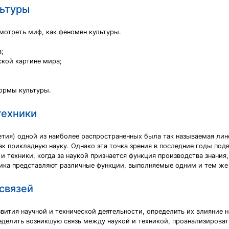
льтуры
мотреть миф, как феномен культуры.
;
ской картине мира;
ормы культуры.
техники
летия) одной из наиболее распространенных была так называемая ли
ак прикладную науку. Однако эта точка зрения в последние годы под
 техники, когда за наукой признается функция производства знания, 
хника представляют различные функции, выполняемые одним и тем ж
освязей
вития научной и технической деятельности, определить их влияние н
делить возникшую связь между наукой и техникой, проанализирова