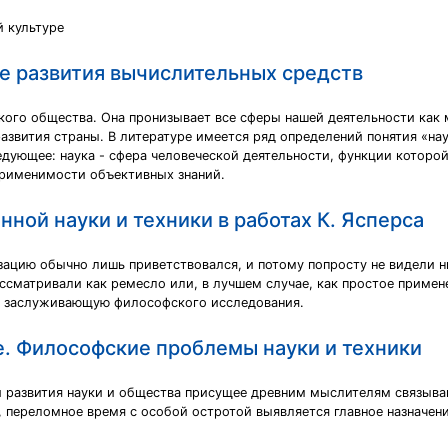
й культуре
ре развития вычислительных средств
кого общества. Она пронизывает все сферы нашей деятельности как м
звития страны. В литературе имеется ряд определений понятия «нау
ующее: наука - сфера человеческой деятельности, функции которой
применимости объективных знаний.
ой науки и техники в работах К. Ясперса
изацию обычно лишь приветствовался, и потому попросту не видели
ссматривали как ремесло или, в лучшем случае, как простое примен
не заслуживающую философского исследования.
е. Философские проблемы науки и техники
ий развития науки и общества присущее древним мыслителям связыва
 переломное время с особой остротой выявляется главное назначен