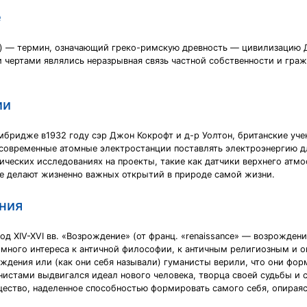
е
ость) — термин, означающий греко-римскую древность — цивилизацию
чертами являлись неразрывная связь частной собственности и граж
ии
ембридже в1932 году сэр Джон Кокрофт и д-р Уолтон, британские уч
 современные атомные электростанции поставлять электроэнергию д
ческих исследованиях на проекты, такие как датчики верхнего атмо
ие делают жизненно важных открытий в природе самой жизни.
ния
д XIV-XVI вв. «Возрождение» (от франц. «renaissance» — возрождени
много интереса к античной философии, к античным религиозным и о
ждения или (как они себя называли) гуманисты верили, что они фо
истами выдвигался идеал нового человека, творца своей судьбы и с
щество, наделенное способностью формировать самого себя, опираясь