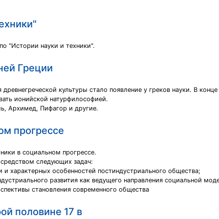
техники"
по "Истории науки и техники".
вней Греции
ревнегреческой культуры стало появление у греков науки. В конце VII
вать ионийской натурфилософией.
ль, Архимед, Пифагор и другие.
ном прогрессе
хники в социальном прогрессе.
осредством следующих задач:
и и характерных особенностей постиндустриального общества;
ндустриального развития как ведущего направления социальной мод
рспективы становления современного общества
рой половине 17 в