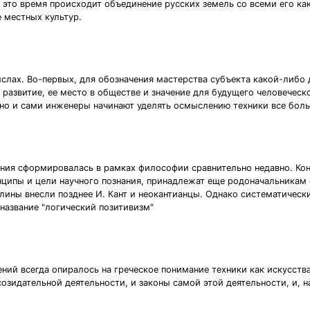
 В это время происходит объединение русских земель со всеми его к
 местных культур.
слах. Во-первых, для обозначения мастерства субъекта какой-либо д
ее развитие, ее место в обществе и значение для будущего человече
 но и сами инженеры начинают уделять осмыслению техники все бол
ания сформировалась в рамках философии сравнительно недавно. Ко
ципы и цели научного познания, принадлежат еще родоначальникам ф
лины внесли позднее И. Кант и неокантианцы. Однако систематическ
 название "логический позитивизм"
ний всегда опиралось на греческое понимание техники как искусства
созидательной деятельности, и законы самой этой деятельности, и, 