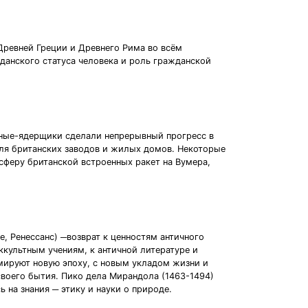
 Древней Греции и Древнего Рима во всём
данского статуса человека и роль гражданской
еные-ядерщики сделали непрерывный прогресс в
ля британских заводов и жилых домов. Некоторые
сферу британской встроенных ракет на Вумера,
е, Ренессанс) ─возврат к ценностям античного
ккультным учениям, к античной литературе и
рмируют новую эпоху, с новым укладом жизни и
воего бытия. Пико дела Мирандола (1463-1494)
 на знания ─ этику и науки о природе.