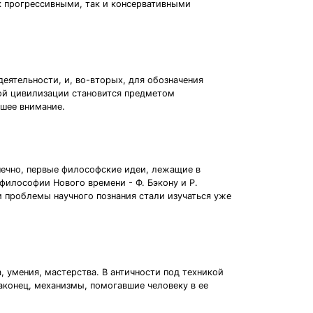
ак прогрессивными, так и консервативными
еятельности, и, во-вторых, для обозначения
ской цивилизации становится предметом
ьшее внимание.
нечно, первые философские идеи, лежащие в
илософии Нового времени - Ф. Бэкону и Р.
и проблемы научного познания стали изучаться уже
, умения, мастерства. В античности под техникой
наконец, механизмы, помогавшие человеку в ее