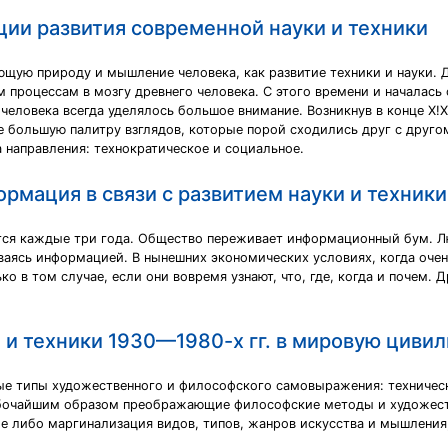
ии развития современной науки и техники
ющую природу и мышление человека, как развитие техники и науки. Д
процессам в мозгу древнего человека. С этого времени и началась
ловека всегда уделялось большое внимание. Возникнув в конце Х!Х 
 большую палитру взглядов, которые порой сходились друг с друго
направления: технократическое и социальное.
рмация в связи с развитием науки и техники
я каждые три года. Общество переживает информационный бум. Люб
аясь информацией. В нынешних экономических условиях, когда очен
о в том случае, если они вовремя узнают, что, где, когда и почем.
и и техники 1930—1980-х гг. в мировую циви
ые типы художественного и философского самовыражения: техническ
убочайшим образом преображающие философские методы и художеств
ение либо маргинализация видов, типов, жанров искусства и мышлени