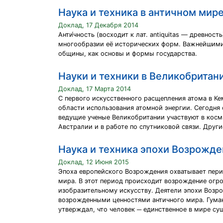
Наука и техника в античном мир
Доклад, 17 Декабря 2014
Анти́чность (восходит к лат. antiquitas — древн
многообразии её исторических форм. Важнейшими 
общины, как основы и формы государства.
Науки и техники в Великобритан
Доклад, 17 Марта 2014
С первого искусственного расщепления атома в К
области использования атомной энергии. Сегодня
ведущие ученые Великобритании участвуют в косми
Австралии и в работе по спутниковой связи. Друг
Наука и техника эпохи Возрожде
Доклад, 12 Июня 2015
Эпоха европейского Возрождения охватывает перио
мира. В этот период происходит возрождение огро
изобразительному искусству. Деятели эпохи Возро
возрожденными ценностями античного мира. Гуман
утверждал, что человек ─ единственное в мире су