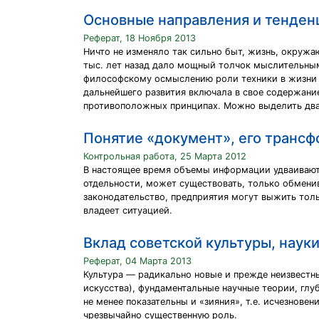
Основные направления и тенденц
Реферат, 18 Ноября 2013
Ничто не изменяло так сильно быт, жизнь, окружа
тыс. лет назад дало мощный толчок мыслительным 
философскому осмыслению роли техники в жизни че
дальнейшего развития включала в свое содержание
противоположных принципах. Можно выделить два 
Понятие «документ», его трансфо
Контрольная работа, 25 Марта 2012
В настоящее время объемы информации удваиваютс
отдельности, может существовать, только обменив
законодательство, предприятия могут выжить тольк
владеет ситуацией.
Вклад советской культуры, наук
Реферат, 04 Марта 2013
Культура — радикально новые и прежде неизвестн
искусства), фундаментальные научные теории, гл
не менее показательны и «зияния», т.е. исчезнов
чрезвычайно существенную роль.