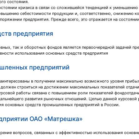
го состояния.
состоянии кризиса в связи со сложившейся тенденцией к уменьшению
повышению себестоимости продукции и, соответственно, снижению к
споряжении предприятия. Прежде всего, это отражается на состоян
дств предприятия
вных, так и оборотных фондов является первоочередной задачей пр
вности использования основных средств предприятия
ышленных предприятий
 заинтересованы в получении максимально возможного уровня прибыл
 должен строиться на достижении максимальных показателей отдачи 
урсовой работы связана с повышением роли показателей фондоотдач
альнейшего развития рыночных отношений. Целью данной курсовой р
ния основных средств промышленных предприятий в России.
едприятии ОАО «Матрешка»
рение вопросов, связанных с эффективностью использования основн