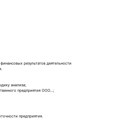
 финансовых результатов деятельности
в.
одику анализа;
ственного предприятия ООО…;
ыточности предприятия.