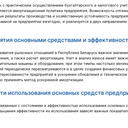
ы с практическим осуществлением бухгалтерского и налогового учет
вляется амортизационная политика предприятия. Возможность оптим
ые результаты производства и хозяйственную устойчивость предпри
аемой на предприятии ежегодно, и реализуется в двух направлениях 
ятия основными средствами и эффективност
азвития рыночных отношений в Республике Беларусь важное значени
ния, а также расчет амортизации. Учет и анализ износа имеет важное
ительные машины и оборудование, при этом темпы настолько велики
й периодически пересматриваются и в целях создания финансовых у
тересованности предприятий в ускорении обновления и техническом
о применять метод ускоренной амортизации.
ти использования основных средств предпр
связанные с состоянием и эффективностью использования основных с
вышения эффективности их использования зависят важные показатели