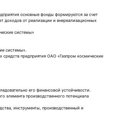
едприятия основные фонды формируются за счет
чет доходов от реализации и внереализационных
ические системы»
ие системы».
х средств предприятия ОАО «Газпром космические
ледовательно его финансовой устойчивости.
его элемента производственного потенциала
едства, инструменты, производственный и