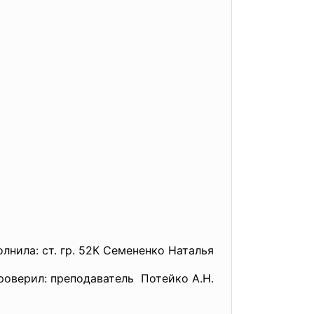
лнила: ст. гр. 52К Семененко Наталья
роверил: преподаватель Потейко А.Н.