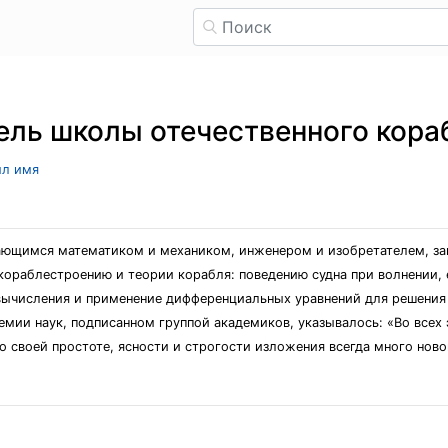
ель школы отечественного кор
ыл имя
ающимся математиком и механиком, инженером и изобретателем, за
кораблестроению и теории корабля: поведению судна при волнении, е
ычисления и применение дифференциальных уравнений для решения 
емии наук, подписанном группой академиков, указывалось: «Во всех 
 своей простоте, ясности и строгости изложения всегда много ново