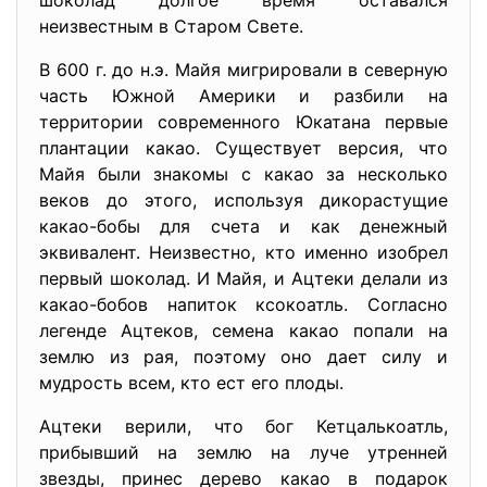
шоколад долгое время оставался
неизвестным в Старом Свете.
В 600 г. до н.э. Майя мигрировали в северную
часть Южной Америки и разбили на
территории современного Юкатана первые
плантации какао. Существует версия, что
Майя были знакомы с какао за несколько
веков до этого, используя дикорастущие
какао-бобы для счета и как денежный
эквивалент. Неизвестно, кто именно изобрел
первый шоколад. И Майя, и Ацтеки делали из
какао-бобов напиток ксокоатль. Согласно
легенде Ацтеков, семена какао попали на
землю из рая, поэтому оно дает силу и
мудрость всем, кто ест его плоды.
Ацтеки верили, что бог Кетцалькоатль,
прибывший на землю на луче утренней
звезды, принес дерево какао в подарок