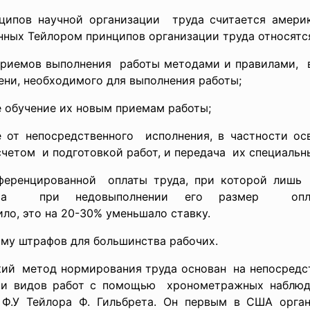
ципов научной организации труда считается амер
енных Тейлором принципов организации труда относятс
приемов выполнения работы методами и правилами,
ени, необходимого для выполнения работы;
 обучение их новым приемам работы;
 от непосредственного исполнения, в частности о
счетом и подготовкой работ, и
передача их специальн
еренцированной оплаты труда, при которой
лишь
ты, а при недовыполнении его размер о
ло, это на 20-30% уменьшало ставку.
му штрафов для большинства рабочих.
кий метод нормирования труда основан на непосредст
й и видов работ с помощью хронометражных наблюд
Ф.У Тейлора Ф. Гильбрета. Он первым в США орган