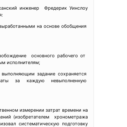
иканский инженер Фредерик Уинслоу
я:
 выработанными на основе
обобщения
свобождение основного рабочего от
ым исполнителям;
 выполняющим задание
сохраняется
платы за каждую
невыполненную
венном измерении затрат времени на
ений (изобретателем хронометража
изовал систематическую подготовку