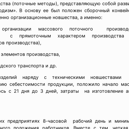
ства (поточные методы), представляющую собой развит
рдизм». В основу ее был положен сборочный конвей
енно организационные новшества, а именно:
рганизации массового
поточного производ
ий с прямоточным характером
производства
ов производства),
элементов производства,
ского транспорта и др.
 изделий наряду с техническими новшествам
нию себестоимости продукции, положило начало мас
ось с 21 дня до 3 дней, затраты на изготовление 
их предприятиях 8-часовой рабочий день и миним
ьного положения
работников. Вместе с тем, четкая