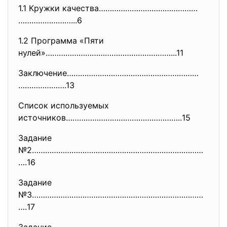
1.1 Кружки качества………………………………………
……………………...6
1.2 Программа «Пяти
нулей»…………………………………………………...11
Заключение……………………………………………………
………………….13
Список используемых
источников……………………………………………..
15
Задание
№2……………………………………………………………………
….
16
Задание
№3……………………………………………………………………
….
17