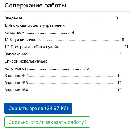
Содержание работы
Введение………………………………………………………………………….3
1. Японская модель управления
качеством…………………………………….4
1.1 Кружки качества……………………………………………………………...6
1.2 Программа «Пяти нулей»…………………………………………………...11
Заключение……………………………………………………………………….13
Список используемых
источников……………………………………………..15
Задание №2……………………………………………………………………….16
Задание №3……………………………………………………………………….17
Задание №4……………………………………………………………………….19
Скачать архив (34.97 Кб)
Сколько стоит заказать работу?