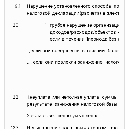
119.1
Нарушение установленного способа предо
налоговой декларации(расчета) в электрон
120
грубое нарушение организаций п
доходов/расходов/объектов нало
если в течении 1периода без нар
..,если они совершенны в
течении более од
…, если они повлекли занижение налоговой
122
1.неуплата или неполная
уплата суммы нало
результате занижения налоговой базы и пр
2.если совершенно умышленно
123
Невыполнение налоговым
агентом обязанн