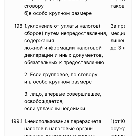
сговору
такового.
б)в особо крупном размере
198
1.уклонение от уплаты налогов(
За преиод 
сборов) путем непредоставления,
мес,или л
содержания
лишения д
ложной информации налоговой
до 3 лет 
декларации и иных документов,
обязательных к предоставлению
2. Если групповое, по сговору
и в особо крупном размере
3. лицо, впервые совершившее,
освобождается,
если уплачены недоимки
199,1
1.неиспользование перерасчета
1)от10000
налогов в налоговые органы
осужденног
налоговым агентом в личных
принудите