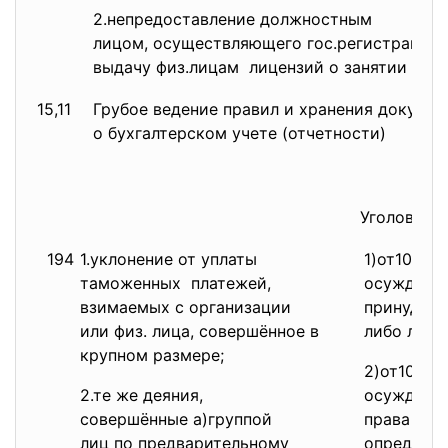
2.непредоставление
должностным
лицом, осуществляющего гос.
регистрацию 
выдачу физ.лицам лицензий о занятии биз
15,11
Грубое ведение правил и хранения докумен
о бухгалтерском учете (отчетности)
Уголовный
194
1.уклонение от уплаты
1)от10000
таможенных платежей,
осужденног
взимаемых с организации
принудите
или физ. лица, совершённое в
либо лише
крупном размере;
2)от10000
2.те же деяния,
осужденно
совершённые а)группой
права зан
лиц по предварительному
определён