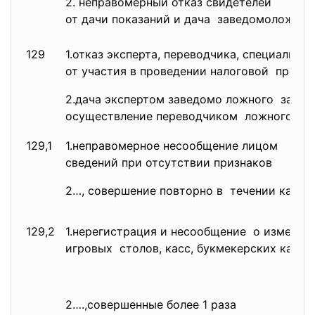
2. неправомерный отказ
свидетелей
от дачи показаний и дача заведомоложных
129
1.отказ эксперта, переводчика, специалист
от участия в проведении
налоговой прове
2.дача экспертом заведомо
ложного заклю
осуществление переводчиком ложного пе
129,1
1.неправомерное несообщение
лицом
сведений при отсутствии
признаков
2…, совершение повторно в течении кален
129,2
1.нерегистрация и несообщение о изменен
игровых столов, касс, букмекерских канто
2….,совершенные более 1 раза