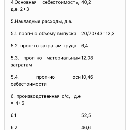
4.Основная себестоимость,
40,2
д.е. 2+3
5.Накладные расходы, д.е.
5.1. проп-но объему выпуска
20/70*43=12,3
5.2. проп-то затратам труда
6,4
5.3. проп-но материальным
12,08
затратам
5.4. проп-но осн
10,46
себестоимости
6. производственная с/с, д.е
= 4+5
6.1
52,5
6.2
46,6